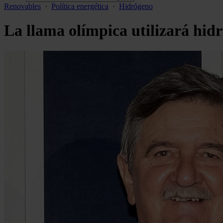
Renovables
·
Política energética
·
Hidrógeno
La llama olímpica utilizará hid