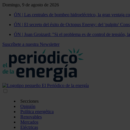
Domingo, 9 de agosto de 2026
ÓN | Las centrales de bombeo hidroeléctrico, la gran ventaja co
ÓN | El secreto del éxito de Octopus Energy: del 'pulpito' Const
ÓN | Joan Groizard: "Si el problema es de control de tensión, l
Suscríbete a nuestra Newsletter
Secciones
Opinión
Política energética
Renovables
Mercados
Eléctricas