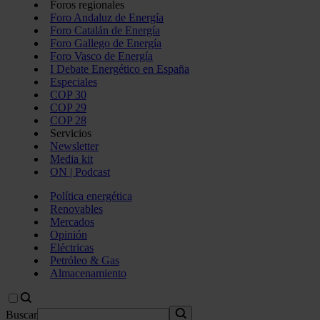
Foros regionales
Foro Andaluz de Energía
Foro Catalán de Energía
Foro Gallego de Energía
Foro Vasco de Energía
I Debate Energético en España
Especiales
COP 30
COP 29
COP 28
Servicios
Newsletter
Media kit
ON | Podcast
Política energética
Renovables
Mercados
Opinión
Eléctricas
Petróleo & Gas
Almacenamiento
Buscar