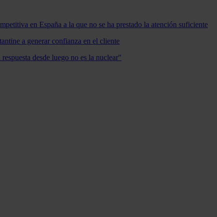
mpetitiva en España a la que no se ha prestado la atención suficiente
antine a generar confianza en el cliente
a respuesta desde luego no es la nuclear"