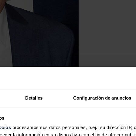
Detalles
Configuración de anuncios
os
ocios
procesamos sus datos personales, p.ej., su dirección IP, 
der la información en su dispositivo con el fin de ofrecer publi