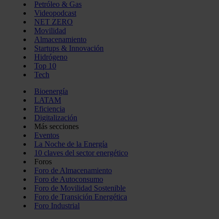
Petróleo & Gas
Videopodcast
NET ZERO
Movilidad
Almacenamiento
Startups & Innovación
Hidrógeno
Top 10
Tech
Bioenergía
LATAM
Eficiencia
Digitalización
Más secciones
Eventos
La Noche de la Energía
10 claves del sector energético
Foros
Foro de Almacenamiento
Foro de Autoconsumo
Foro de Movilidad Sostenible
Foro de Transición Energética
Foro Industrial