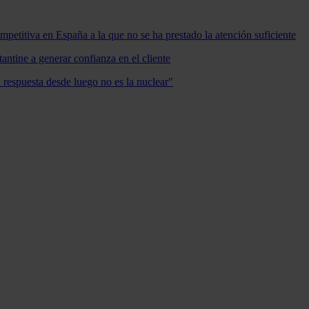
mpetitiva en España a la que no se ha prestado la atención suficiente
antine a generar confianza en el cliente
a respuesta desde luego no es la nuclear"