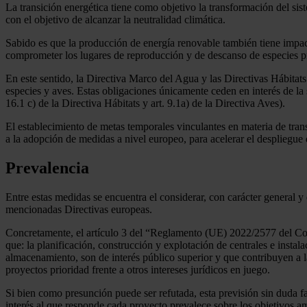
La transición energética tiene como objetivo la transformación del sis
con el objetivo de alcanzar la neutralidad climática.
Sabido es que la producción de energía renovable también tiene impac
comprometer los lugares de reproducción y de descanso de especies p
En este sentido, la Directiva Marco del Agua y las Directivas Hábitat
especies y aves. Estas obligaciones únicamente ceden en interés de la s
16.1 c) de la Directiva Hábitats y art. 9.1a) de la Directiva Aves).
El establecimiento de metas temporales vinculantes en materia de trans
a la adopción de medidas a nivel europeo, para acelerar el despliegue d
Prevalencia
Entre estas medidas se encuentra el considerar, con carácter general y
mencionadas Directivas europeas.
Concretamente, el artículo 3 del “Reglamento (UE) 2022/2577 del Cons
que: la planificación, construcción y explotación de centrales e insta
almacenamiento, son de interés público superior y que contribuyen a l
proyectos prioridad frente a otros intereses jurídicos en juego.
Si bien como presunción puede ser refutada, esta previsión sin duda fa
interés al que responde cada proyecto prevalece sobre los objetivos a