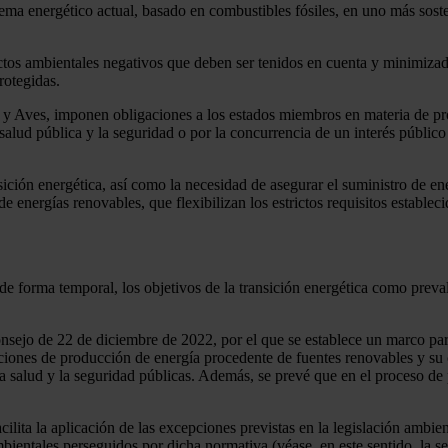
tema energético actual, basado en combustibles fósiles, en uno más soste
tos ambientales negativos que deben ser tenidos en cuenta y minimizado
rotegidas.
s y Aves, imponen obligaciones a los estados miembros en materia de pr
alud pública y la seguridad o por la concurrencia de un interés público 
ición energética, así como la necesidad de asegurar el suministro de ene
e energías renovables, que flexibilizan los estrictos requisitos estable
 de forma temporal, los objetivos de la transición energética como preva
ejo de 22 de diciembre de 2022, por el que se establece un marco para 
laciones de producción de energía procedente de fuentes renovables y su 
a salud y la seguridad públicas. Además, se prevé que en el proceso de 
cilita la aplicación de las excepciones previstas en la legislación ambie
mbientales perseguidos por dicha normativa (véase, en este sentido, la