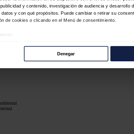
ublicidad y contenido, investigación de audiencia y desarrollo d
 datos y con qué propósitos. Puede cambiar o retirar su consent
n de cookies o clicando en el Menú de consentimiento.
éramos:
 sobre su ubicación geográfica que puede tener una precisión d
tivo analizándolo activamente para buscar características específ
Denegar
re cómo se procesan sus datos personales y establezca sus pr
rar su consentimiento en cualquier momento en la Declaración d
b se usan para personalizar el contenido y los anuncios, ofrecer
s, compartimos información sobre el uso que haga del sitio web 
 análisis web, quienes pueden combinarla con otra información q
r del uso que haya hecho de sus servicios.
biental