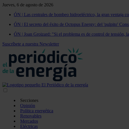
Jueves, 6 de agosto de 2026
ÓN | Las centrales de bombeo hidroeléctrico, la gran ventaja co
ÓN | El secreto del éxito de Octopus Energy: del 'pulpito' Const
ÓN | Joan Groizard: "Si el problema es de control de tensión, l
Suscríbete a nuestra Newsletter
Secciones
Opinión
Política energética
Renovables
Mercados
Eléctricas