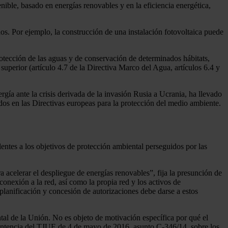
nible, basado en energías renovables y en la eficiencia energética,
s. Por ejemplo, la construcción de una instalación fotovoltaica puede
otección de las aguas y de conservación de determinados hábitats,
superior (artículo 4.7 de la Directiva Marco del Agua, artículos 6.4 y
rgía ante la crisis derivada de la invasión Rusia a Ucrania, ha llevado
cidos en las Directivas europeas para la protección del medio ambiente.
lentes a los objetivos de protección ambiental perseguidos por las
acelerar el despliegue de energías renovables”, fija la presunción de
conexión a la red, así como la propia red y los activos de
planificación y concesión de autorizaciones debe darse a estos
ntal de la Unión. No es objeto de motivación específica por qué el
 sentencia del TJUE de 4 de mayo de 2016, asunto C-346/14, sobre los