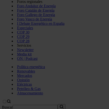
Foros regionales
Foro Andaluz de Energía
Foro Catalán de Energía
Foro Gallego de Energía
Foro Vasco de Energía
I Debate Energético en España
Especiales
COP 30
COP 29
COP 28
Servicios
Newsletter
Media kit
ON | Podcast
Política energética
Renovables
Mercados
Opinión
Eléctricas
Petróleo & Gas
Almacenamiento
Buscar