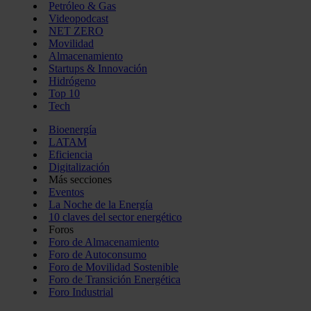
Petróleo & Gas
Videopodcast
NET ZERO
Movilidad
Almacenamiento
Startups & Innovación
Hidrógeno
Top 10
Tech
Bioenergía
LATAM
Eficiencia
Digitalización
Más secciones
Eventos
La Noche de la Energía
10 claves del sector energético
Foros
Foro de Almacenamiento
Foro de Autoconsumo
Foro de Movilidad Sostenible
Foro de Transición Energética
Foro Industrial