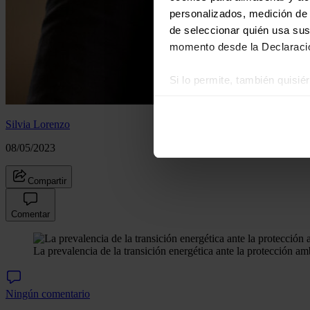
personalizados, medición de p
de seleccionar quién usa sus
momento desde la Declaració
Si lo permite, también quisi
Recopilar información
Identificar su disposi
Silvia Lorenzo
Obtenga más información sob
08/05/2023
datos
. Puede cambiar o reti
Compartir
Las cookies de este sitio we
y analizar el tráfico. Ademá
Comentar
redes sociales, publicidad y
que hayan recopilado a parti
La prevalencia de la transición energética ante la protección am
Ningún comentario