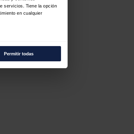
e servicios. Tiene la opción
imiento en cualquier
e varios metros
icas (huellas digitales)
Permitir todas
eferencias en la
sección de
e cookies.
 funciones de redes sociales
con nuestros partners de
ue les haya proporcionado o