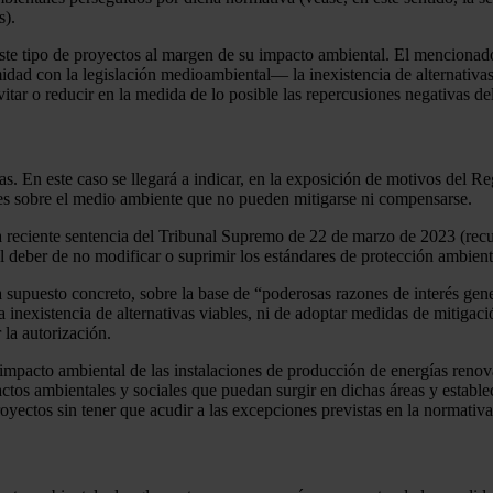
s).
este tipo de proyectos al margen de su impacto ambiental. El mencionad
idad con la legislación medioambiental— la inexistencia de alternativa
tar o reducir en la medida de lo posible las repercusiones negativas de
s. En este caso se llegará a indicar, en la exposición de motivos del
ntes sobre el medio ambiente que no pueden mitigarse ni compensarse.
 La reciente sentencia del Tribunal Supremo de 22 de marzo de 2023 (re
 el deber de no modificar o suprimir los estándares de protección ambie
a supuesto concreto, sobre la base de “poderosas razones de interés gene
la inexistencia de alternativas viables, ni de adoptar medidas de miti
 la autorización.
el impacto ambiental de las instalaciones de producción de energías reno
ctos ambientales y sociales que puedan surgir en dichas áreas y estable
oyectos sin tener que acudir a las excepciones previstas en la normativa