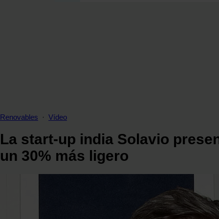
SECCIONES
OPINIÓN
POLÍTICA ENERGÉTICA
RENOVABLES
MERCADOS
ELÉCTRICAS
PETRÓLEO & GAS
VIDEOPODCAST
Renovables
·
Vídeo
NET ZERO
La start-up india Solavio pres
MOVILIDAD
un 30% más ligero
ALMACENAMIENTO
STARTUPS & INNOVACIÓN
HIDRÓGENO
TOP 10
TECH