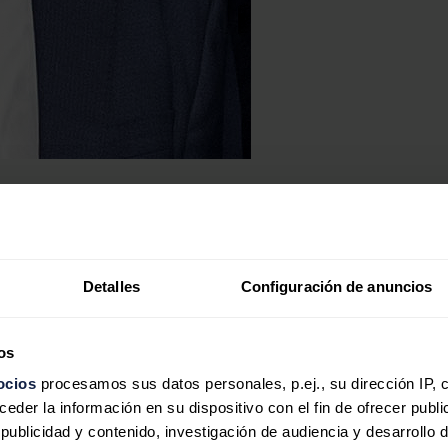
Detalles
Configuración de anuncios
impieza de paneles autónomo y un 30% más ligero
os
ocios
procesamos sus datos personales, p.ej., su dirección IP, 
der la información en su dispositivo con el fin de ofrecer publi
 unos ingenieros que querían desarrollar tecnologías innovadoras y s
ublicidad y contenido, investigación de audiencia y desarrollo d