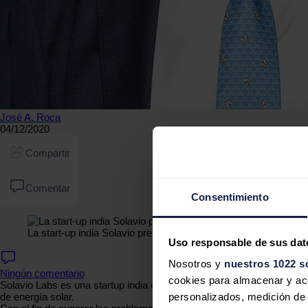
José A. Roca
04/12/2020
Compartir
Comentar
Consentimiento
La start-up india Solavio presenta un robot modular para la l
Uso responsable de sus dat
Nosotros y
nuestros 1022 s
Ningún comentario
cookies para almacenar y acce
Solavio Labs es una startup india con sede en Tamil Nadu, creada por
de energía solar.
personalizados, medición de p