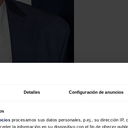
Detalles
Configuración de anuncios
os
ocios
procesamos sus datos personales, p.ej., su dirección IP, 
der la información en su dispositivo con el fin de ofrecer publi