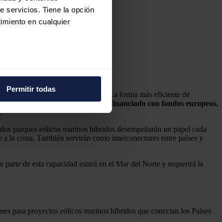
e servicios. Tiene la opción
imiento en cualquier
e varios metros
icas (huellas digitales)
Permitir todas
dad en alta mar es un desafío clave. La forma más eficiente de
eferencias en la
sección de
inales.
El proyecto InterOPERA, financiado con fondos europeos,
e cookies.
.
ados parques eólicos marinos híbridos desempeñarán un papel cada
 funciones de redes sociales
e a la costa. También servirán como interconectores entre países y
con nuestros partners de
ue les haya proporcionado o
 parte de esta capacidad estará en el Mar del Norte y requerirá la
es para proyectos eólicos marinos híbridos que conectan los Países