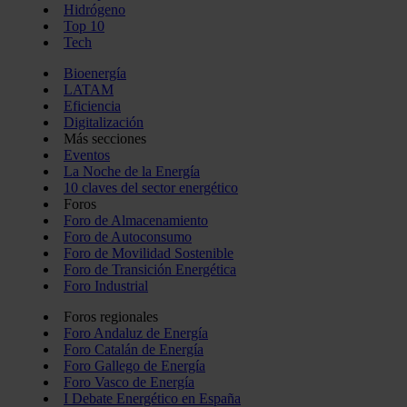
Hidrógeno
Top 10
Tech
Bioenergía
LATAM
Eficiencia
Digitalización
Más secciones
Eventos
La Noche de la Energía
10 claves del sector energético
Foros
Foro de Almacenamiento
Foro de Autoconsumo
Foro de Movilidad Sostenible
Foro de Transición Energética
Foro Industrial
Foros regionales
Foro Andaluz de Energía
Foro Catalán de Energía
Foro Gallego de Energía
Foro Vasco de Energía
I Debate Energético en España