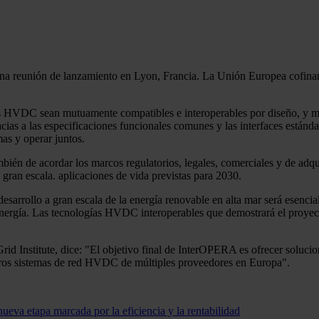
una reunión de lanzamiento en Lyon, Francia. La Unión Europea cofinanc
as HVDC sean mutuamente compatibles e interoperables por diseño, y me
as a las especificaciones funcionales comunes y las interfaces estándar
mas y operar juntos.
mbién de acordar los marcos regulatorios, legales, comerciales y de adqui
gran escala. aplicaciones de vida previstas para 2030.
 desarrollo a gran escala de la energía renovable en alta mar será esenci
energía. Las tecnologías HVDC interoperables que demostrará el proyec
d Institute, dice: "El objetivo final de InterOPERA es ofrecer solucio
imeros sistemas de red HVDC de múltiples proveedores en Europa".