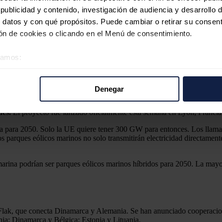
ublicidad y contenido, investigación de audiencia y desarrollo d
 datos y con qué propósitos. Puede cambiar o retirar su consent
n de cookies o clicando en el Menú de consentimiento.
rques eólicos marinos e islas energéticas
éramos:
 sobre su ubicación geográfica que puede tener una precisión d
tivo analizándolo activamente para buscar características específ
Denegar
 híbridos interconectados
. De esta manera, la transmisión de electrici
re cómo se procesan sus datos personales y establezca sus pr
 de redes de corriente continua de alto voltaje (HVDC) de múltiples term
rar su consentimiento en cualquier momento en la Declaración d
des.
El proyecto fue lanzado oficialmente esta semana en Lyon, Francia
na para 2050. Solo la UE quiere tener 300 GW para entonces. Los llam
b se usan para personalizar el contenido y los anuncios, ofrecer
os parques eólicos marinos no solo transmitirán electricidad directament
s, compartimos información sobre el uso que haga del sitio web 
 análisis web, quienes pueden combinarla con otra información q
marina podrían ser parques eólicos marinos híbridos para 2050. La mayor
r del uso que haya hecho de sus servicios.
 Flak, que conecta Dinamarca y Alemania. Se han anunciado cooperacion
a; Dinamarca y Bélgica; Estonia y Lituania.