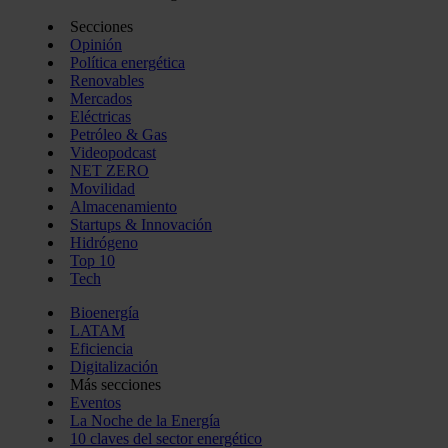
Secciones
Opinión
Política energética
Renovables
Mercados
Eléctricas
Petróleo & Gas
Videopodcast
NET ZERO
Movilidad
Almacenamiento
Startups & Innovación
Hidrógeno
Top 10
Tech
Bioenergía
LATAM
Eficiencia
Digitalización
Más secciones
Eventos
La Noche de la Energía
10 claves del sector energético