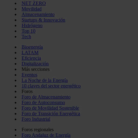
NET ZERO
Movilidad
Almacenamiento
Startups & Innovación
Hidrógeno
Top 10
Tech
Bioenergía
LATAM
Eficiencia
Digitalización
Más secciones
Eventos
La Noche de la Energía
10 claves del sector energético
Foros
Foro de Almacenamiento
Foro de Autoconsumo
Foro de Movilidad Sostenible
Foro de Transición Energética
Foro Industrial
Foros regionales
Foro Andaluz de Energía