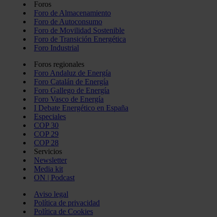
Foros
Foro de Almacenamiento
Foro de Autoconsumo
Foro de Movilidad Sostenible
Foro de Transición Energética
Foro Industrial
Foros regionales
Foro Andaluz de Energía
Foro Catalán de Energía
Foro Gallego de Energía
Foro Vasco de Energía
I Debate Energético en España
Especiales
COP 30
COP 29
COP 28
Servicios
Newsletter
Media kit
ON | Podcast
Aviso legal
Política de privacidad
Política de Cookies