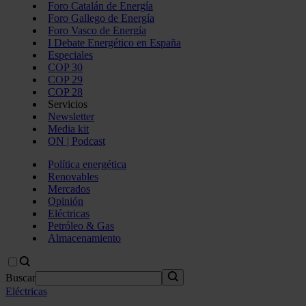
Foro Catalán de Energía
Foro Gallego de Energía
Foro Vasco de Energía
I Debate Energético en España
Especiales
COP 30
COP 29
COP 28
Servicios
Newsletter
Media kit
ON | Podcast
Política energética
Renovables
Mercados
Opinión
Eléctricas
Petróleo & Gas
Almacenamiento
Buscar
Eléctricas