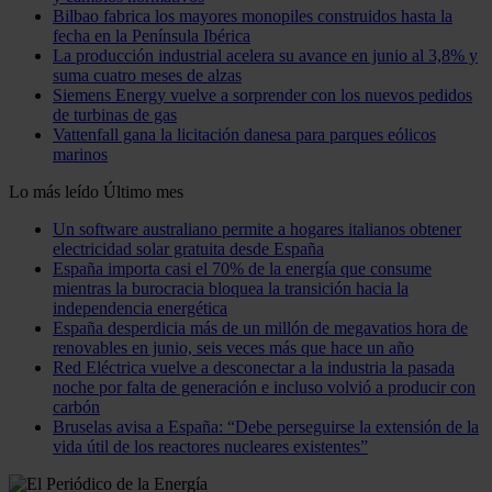
Bilbao fabrica los mayores monopiles construidos hasta la
fecha en la Península Ibérica
La producción industrial acelera su avance en junio al 3,8% y
suma cuatro meses de alzas
Siemens Energy vuelve a sorprender con los nuevos pedidos
de turbinas de gas
Vattenfall gana la licitación danesa para parques eólicos
marinos
Lo más leído
Último mes
Un software australiano permite a hogares italianos obtener
electricidad solar gratuita desde España
España importa casi el 70% de la energía que consume
mientras la burocracia bloquea la transición hacia la
independencia energética
España desperdicia más de un millón de megavatios hora de
renovables en junio, seis veces más que hace un año
Red Eléctrica vuelve a desconectar a la industria la pasada
noche por falta de generación e incluso volvió a producir con
carbón
Bruselas avisa a España: “Debe perseguirse la extensión de la
vida útil de los reactores nucleares existentes”