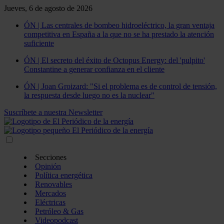
Jueves, 6 de agosto de 2026
ÓN | Las centrales de bombeo hidroeléctrico, la gran ventaja
competitiva en España a la que no se ha prestado la atención
suficiente
ÓN | El secreto del éxito de Octopus Energy: del 'pulpito'
Constantine a generar confianza en el cliente
ÓN | Joan Groizard: "Si el problema es de control de tensión,
la respuesta desde luego no es la nuclear"
Suscríbete a nuestra Newsletter
Secciones
Opinión
Política energética
Renovables
Mercados
Eléctricas
Petróleo & Gas
Videopodcast