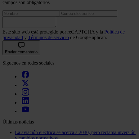
recopilado a partir del uso que haya hecho de sus servicios.
campos son obligatorios
Este sitio web está protegido por reCAPTCHA y la
Política de
privacidad
y
Términos de servicio
de Google aplican.
Enviar comentario
Síguenos en redes sociales
Últimas noticias
La aviación eléctrica se acerca a 2030, pero reclama inversión
y cambios normativos