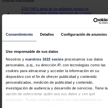
Noticias relacionadas
El OIEA alerta de los múltiples
riesgos en Zaporiyia y otras plantas
Consentimiento
Detalles
Configuración de anuncios
nucleares de Ucrania
Redacción
30/07/2026
Uso responsable de sus datos
Nosotros y
nuestros 1022 socios
procesamos sus datos
personales, p.ej., su dirección IP, con tecnologías como las
Rusia acusa a Ucrania de intentar
cookies para almacenar y acceder la información en su
atacar la central nuclear de Zaporiyia
dispositivo con el fin de ofrecer publicidad y contenido
con drones
personalizados, medición de publicidad y contenido,
investigación de audiencia y desarrollo de servicios. Tiene la
Redacción
30/07/2026
opción de seleccionar quién usa sus datos y con qué
propósitos. Puede cambiar o retirar su consentimiento en
cualquier momento desde la Declaración de cookies o clica