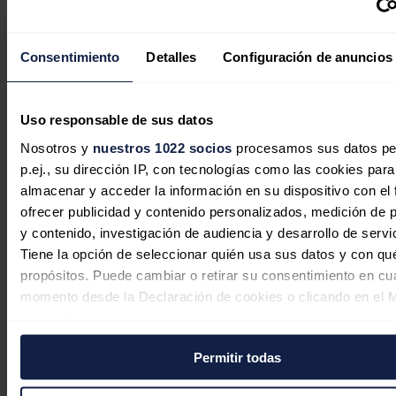
China busca el pico de emisiones
industriales antes de 2030 con nuevo
Consentimiento
Detalles
Configuración de anuncios
plan quinquenal verde
Uso responsable de sus datos
Jaime Santisteban
07/08/2026
Nosotros y
nuestros 1022 socios
procesamos sus datos pe
p.ej., su dirección IP, con tecnologías como las cookies para
almacenar y acceder la información en su dispositivo con el 
ofrecer publicidad y contenido personalizados, medición de p
Sener entrega a Fusion for Energy el
y contenido, investigación de audiencia y desarrollo de servi
acelerador centrífugo de pellets para
Tiene la opción de seleccionar quién usa sus datos y con qu
el reactor de fusión JT-60SA
propósitos. Puede cambiar o retirar su consentimiento en cu
momento desde la Declaración de cookies o clicando en el 
Redacción
07/08/2026
consentimiento.
Permitir todas
Si lo permite, también quisiéramos:
Las importaciones de petróleo crudo
Recopilar información sobre su ubicación geográfica