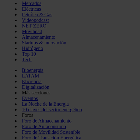
Mercados
Eléctricas
Petróleo & Gas
Videopodcast
NET ZERO
Movilidad
Almacenamiento
Startups & Innovación
Hidrógeno
Top 10
Tech
Bioenergía
LATAM
Eficiencia
Digitalización
Más secciones
Eventos
La Noche de la Energía
10 claves del sector energético
Foros
Foro de Almacenamiento
Foro de Autoconsumo
Foro de Movilidad Sostenible
Foro de Transición Energética