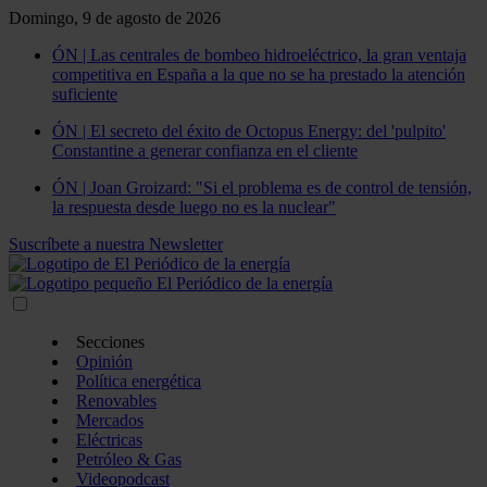
Domingo, 9 de agosto de 2026
ÓN | Las centrales de bombeo hidroeléctrico, la gran ventaja
competitiva en España a la que no se ha prestado la atención
suficiente
ÓN | El secreto del éxito de Octopus Energy: del 'pulpito'
Constantine a generar confianza en el cliente
ÓN | Joan Groizard: "Si el problema es de control de tensión,
la respuesta desde luego no es la nuclear"
Suscríbete a nuestra Newsletter
Secciones
Opinión
Política energética
Renovables
Mercados
Eléctricas
Petróleo & Gas
Videopodcast