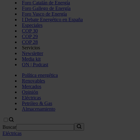
Foro Catalán de Energía
Foro Gallego de Energía
Foro Vasco de Energía
I Debate Energético en España
Especiales
COP 30
COP 29
COP 28
Servicios
Newsletter
Media kit
ON | Podcast
Política energética
Renovables
Mercados
Opinión
Eléctricas
Petróleo & Gas
Almacenamiento
Buscar
Eléctricas