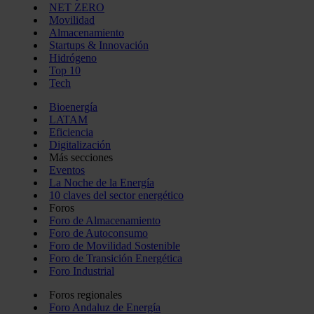
NET ZERO
Movilidad
Almacenamiento
Startups & Innovación
Hidrógeno
Top 10
Tech
Bioenergía
LATAM
Eficiencia
Digitalización
Más secciones
Eventos
La Noche de la Energía
10 claves del sector energético
Foros
Foro de Almacenamiento
Foro de Autoconsumo
Foro de Movilidad Sostenible
Foro de Transición Energética
Foro Industrial
Foros regionales
Foro Andaluz de Energía