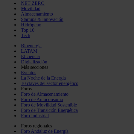
NET ZERO
Movilidad
Almacenamiento
Startups & Innovación
Hidrógeno
Top 10
Tech
Bioenergía
LATAM
Eficiencia
Digitalización
Más secciones
Eventos
La Noche de la Energía
10 claves del sector energético
Foros
Foro de Almacenamiento
Foro de Autoconsumo
Foro de Movilidad Sostenible
Foro de Transición Energética
Foro Industrial
Foros regionales
Foro Andaluz de Energía