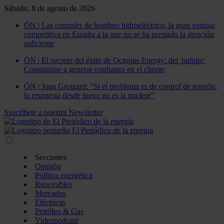
Sábado, 8 de agosto de 2026
ÓN | Las centrales de bombeo hidroeléctrico, la gran ventaja
competitiva en España a la que no se ha prestado la atención
suficiente
ÓN | El secreto del éxito de Octopus Energy: del 'pulpito'
Constantine a generar confianza en el cliente
ÓN | Joan Groizard: "Si el problema es de control de tensión,
la respuesta desde luego no es la nuclear"
Suscríbete a nuestra Newsletter
Secciones
Opinión
Política energética
Renovables
Mercados
Eléctricas
Petróleo & Gas
Videopodcast