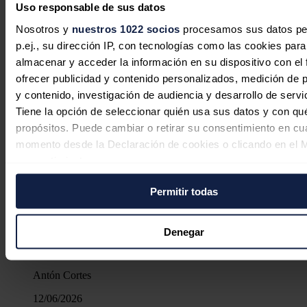
Uso responsable de sus datos
Nosotros y
nuestros 1022 socios
procesamos sus datos pe
p.ej., su dirección IP, con tecnologías como las cookies para
almacenar y acceder la información en su dispositivo con el 
ofrecer publicidad y contenido personalizados, medición de p
La CNMC constata avances en
y contenido, investigación de audiencia y desarrollo de servi
contratación de eléctricas y gasistas
Tiene la opción de seleccionar quién usa sus datos y con qu
con sus clientes, pero ve margen de
propósitos. Puede cambiar o retirar su consentimiento en cu
mejora
momento desde la Declaración de cookies o clicando en el 
consentimiento.
Redacción
29/07/2026
Permitir todas
Si lo permite, también quisiéramos:
6 comentarios
Recopilar información sobre su ubicación geográfica
puede tener una precisión de varios metros
Denegar
Identificar su dispositivo analizándolo activamente p
características específicas (huellas digitales)
Antón Cortes
Obtenga más información sobre cómo se procesan sus dato
personales y establezca sus preferencias en la
sección de 
12/06/2026