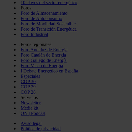
10 claves del sector energético
Foros
Foro de Almacenamiento
Foro de Autoconsumo
Foro de Movilidad Sostenible
Foro de Transición Energética
Foro Industrial
Foros regionales
Foro Andaluz de Energía
Foro Catalán de Energía
Foro Gallego de Energía
Foro Vasco de Energía
I Debate Energético en España
Especiales
COP 30
COP 29
COP 28
Servicios
Newsletter
Media kit
ON | Podcast
Aviso legal
Política de privacidad