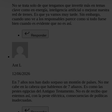
Puede cambiar o retirar su consentimiento en cualquier mo
No se trata solo de que tengamos que invertir más en temas
la Declaración de cookies.
clave como en energía, inteligencia artificial o mejorar nuestra
red de trenes. Es que ya vamos muy tarde. Sin embargo,
cuando uno ve a los responsables parece como si todo fuese
Las cookies de este sitio web se usan para personalizar el c
bien cuando es evidente que no es así.
y los anuncios, ofrecer funciones de redes sociales y analiza
tráfico. Además, compartimos información sobre el uso que 
Responder
sitio web con nuestros partners de redes sociales, publicida
análisis web, quienes pueden combinarla con otra informació
haya proporcionado o que hayan recopilado a partir del uso 
hecho de sus servicios.
Ant L
12/06/2026
En 7 años nos han dado sorpaso un montón de países. No me
cabe en la cabeza que hablemos de 7 añazos. Es como las
pestes egipcias del Antiguo Testamento. No es de recibo que
estemos así, con la peste eléctrica, consecuencias de políticas
inadecuadas.