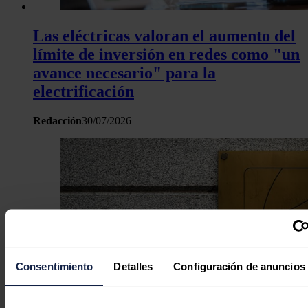
Las eléctricas valoran el aumento del
límite de inversión en redes como "un
avance necesario" para la
electrificación
Redacción
30/07/2026
Consentimiento
Detalles
Configuración de anuncios