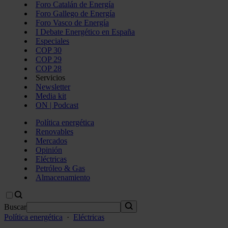
Foro Catalán de Energía
Foro Gallego de Energía
Foro Vasco de Energía
I Debate Energético en España
Especiales
COP 30
COP 29
COP 28
Servicios
Newsletter
Media kit
ON | Podcast
Política energética
Renovables
Mercados
Opinión
Eléctricas
Petróleo & Gas
Almacenamiento
Buscar
Política energética
·
Eléctricas