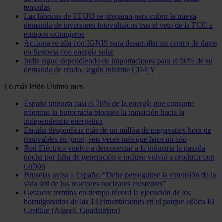
tensadas
Las fábricas de EEUU se preparan para cubrir la nueva
demanda de inversores fotovoltaicos tras el veto de la FCC a
equipos extranjeros
Acciona se alía con IGNIS para desarrollar un centro de datos
en Segovia con energía solar
India sigue dependiendo de importaciones para el 90% de su
demanda de crudo, según informe CII-EY
Lo más leído
Último mes
España importa casi el 70% de la energía que consume
mientras la burocracia bloquea la transición hacia la
independencia energética
España desperdicia más de un millón de megavatios hora de
renovables en junio, seis veces más que hace un año
Red Eléctrica vuelve a desconectar a la industria la pasada
noche por falta de generación e incluso volvió a producir con
carbón
Bruselas avisa a España: “Debe perseguirse la extensión de la
vida útil de los reactores nucleares existentes”
Gestacur termina en tiempo récord la ejecución de los
hormigonados de las 13 cimentaciones en el parque eólico El
Castillar (Algora, Guadalajara)