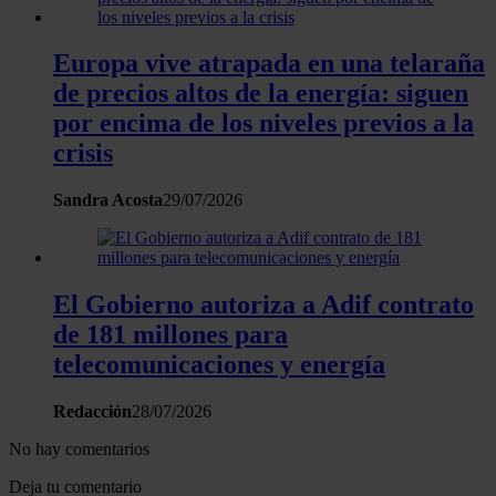
nuestros partners de redes sociales, publicidad y análisis
web, quienes pueden combinarla con otra información
Europa vive atrapada en una telaraña
que les haya proporcionado o que hayan recopilado a
de precios altos de la energía: siguen
partir del uso que haya hecho de sus servicios.
por encima de los niveles previos a la
crisis
Sandra Acosta
29/07/2026
El Gobierno autoriza a Adif contrato
de 181 millones para
telecomunicaciones y energía
Redacción
28/07/2026
No hay comentarios
Deja tu comentario