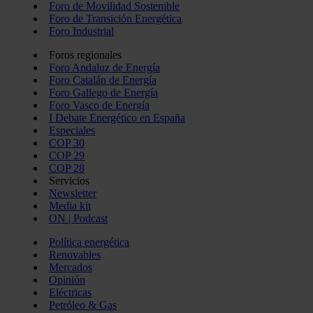
Foro de Movilidad Sostenible
Foro de Transición Energética
Foro Industrial
Foros regionales
Foro Andaluz de Energía
Foro Catalán de Energía
Foro Gallego de Energía
Foro Vasco de Energía
I Debate Energético en España
Especiales
COP 30
COP 29
COP 28
Servicios
Newsletter
Media kit
ON | Podcast
Política energética
Renovables
Mercados
Opinión
Eléctricas
Petróleo & Gas