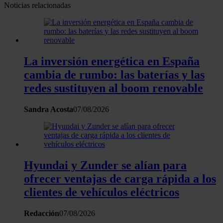
Obtenga más información sobre cómo se procesan sus
Noticias relacionadas
datos personales y establezca sus preferencias en la
sección de datos
. Puede cambiar o retirar su
consentimiento en cualquier momento en la Declaración
de cookies.
La inversión energética en España
cambia de rumbo: las baterías y las
Las cookies de este sitio web se usan para personalizar
redes sustituyen al boom renovable
el contenido y los anuncios, ofrecer funciones de redes
sociales y analizar el tráfico. Además, compartimos
Sandra Acosta
07/08/2026
información sobre el uso que haga del sitio web con
nuestros partners de redes sociales, publicidad y análisis
web, quienes pueden combinarla con otra información
que les haya proporcionado o que hayan recopilado a
partir del uso que haya hecho de sus servicios.
Hyundai y Zunder se alían para
ofrecer ventajas de carga rápida a los
clientes de vehículos eléctricos
Redacción
07/08/2026