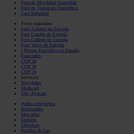
Foro de Movilidad Sostenible
Foro de Transición Energética
Foro Industrial
Foros regionales
Foro Andaluz de Energía
Foro Catalán de Energía
Foro Gallego de Energía
Foro Vasco de Energía
I Debate Energético en España
Especiales
COP 30
COP 29
COP 28
Servicios
Newsletter
Media kit
ON | Podcast
Política energética
Renovables
Mercados
Opinión
Eléctricas
Petróleo & Gas