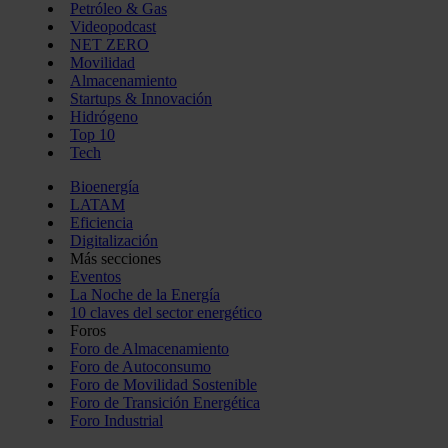
Petróleo & Gas
Videopodcast
NET ZERO
Movilidad
Almacenamiento
Startups & Innovación
Hidrógeno
Top 10
Tech
Bioenergía
LATAM
Eficiencia
Digitalización
Más secciones
Eventos
La Noche de la Energía
10 claves del sector energético
Foros
Foro de Almacenamiento
Foro de Autoconsumo
Foro de Movilidad Sostenible
Foro de Transición Energética
Foro Industrial