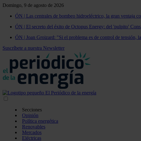
Domingo, 9 de agosto de 2026
ÓN | Las centrales de bombeo hidroeléctrico, la gran ventaja co
ÓN | El secreto del éxito de Octopus Energy: del 'pulpito' Const
ÓN | Joan Groizard: "Si el problema es de control de tensión, l
Suscríbete a nuestra Newsletter
Secciones
Opinión
Política energética
Renovables
Mercados
Eléctricas