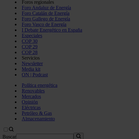
Foros regionales
Foro Andaluz de Energía
Foro Catalán de Energía
Foro Gallego de Energía
Foro Vasco de Energía
I Debate Energético en España
Especiales
COP 30
COP 29
COP 28
Servicios
Newsletter
Media kit
ON | Podcast
Política energética
Renovables
Mercados
Opinión
Eléctricas
Petróleo & Gas
Almacenamiento
Buscar