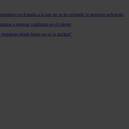
mpetitiva en España a la que no se ha prestado la atención suficiente
antine a generar confianza en el cliente
a respuesta desde luego no es la nuclear"