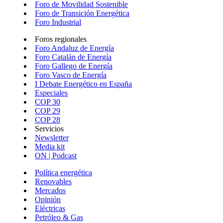
Foro de Movilidad Sostenible
Foro de Transición Energética
Foro Industrial
Foros regionales
Foro Andaluz de Energía
Foro Catalán de Energía
Foro Gallego de Energía
Foro Vasco de Energía
I Debate Energético en España
Especiales
COP 30
COP 29
COP 28
Servicios
Newsletter
Media kit
ON | Podcast
Política energética
Renovables
Mercados
Opinión
Eléctricas
Petróleo & Gas