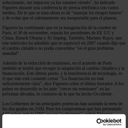
solucionarlo, sus impactos ya los estamos viendo", ha indicado
Figueres durante una conferencia de prensa telefónica con varios
medios. De lo que se trata ahora es de "manejar los riesgos futuros"
y de evitar que el calentamiento sea insoportable para el planeta.
Figueres ha confirmado que en la inauguración de la cumbre de
París, el 30 de noviembre, estarán los presidentes de EE UU y
China, Barack Obama y Xi Jinping. También, Mariano Rajoy, que
este miércoles ha admitido que se equivocó en 2007 cuando dijo que
el cambio climático no podía convertirse "en el gran problema
mundial".
Además de la reducción de emisiones, en el acuerdo de París
también se tendrá que recoger la adaptación al cambio climático y la
financiación. Este último punto, y la transferencia de tecnología, es
el que más está costando cerrar. "La financiación no está
suficientemente clara", dice Figueres sobre el último borrador. A los
países en desarrollo se les pide "crecer sin emisiones" en las
próximas décadas, lo contrario de lo que ha hecho Occidente.
Los Gobiernos de las principales potencias han asumido la meta de
los dos grados en 2100. Pero los compromisos que han presentado
147 países ante la ONU no son "suficientes", señala Figueres.
Asume así la estimación de la Agencia Internacional de la Energía,
que ha situado en 2,7 grados el incremento de la temperatura media.