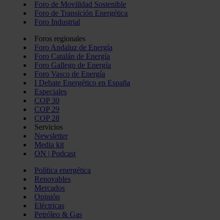
Foro de Movilidad Sostenible
Foro de Transición Energética
Foro Industrial
Foros regionales
Foro Andaluz de Energía
Foro Catalán de Energía
Foro Gallego de Energía
Foro Vasco de Energía
I Debate Energético en España
Especiales
COP 30
COP 29
COP 28
Servicios
Newsletter
Media kit
ON | Podcast
Política energética
Renovables
Mercados
Opinión
Eléctricas
Petróleo & Gas