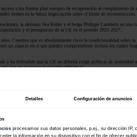
acceso a los fondos plan europeo de recuperación al cumplimiento de co
andes frentes en la futura negociación sobre el frente de reconstrucción.
urocámara, la alemana Ska Keller y el belga Philippe Lamberts en una ru
recuperación y el presupuesto de la UE en el periodo 2021-2027.
años. Creemos que es absolutamente clave la condicionalidad sobre la tr
mos un espacio en el que pueden comprometerse incluso los cuatro fruga
sado y ha defendido que la UE no debería exigir políticas de austeridad 
ante que no se ignore la cuestión climática".
do que la propuesta de Von der Leyen irá "en la dirección correcta" pe
cedimiento económico en el que la Eurocámara no juega ningún papel.
ro se traslade a los gobiernos en forma de subsidios y no de préstamos 
Detalles
Configuración de anuncios
ue Bruselas apoye su propuesta en las líneas pactadas por Angela Merk
roeconómica" que no existía hasta ahora.
os
y en tamaño, pero crea un precedente muy importante. Si queremos conve
ocios
procesamos sus datos personales, p.ej., su dirección IP, 
der la información en su dispositivo con el fin de ofrecer publi