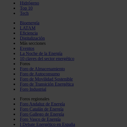
Hidrógeno
Top 10
Tech
Bioenergía
LATAM
Eficiencia
Digitalización
Más secciones
Eventos
La Noche de la Energía
10 claves del sector energético
Foros
Foro de Almacenamiento
Foro de Autoconsumo
Foro de Movilidad Sostenible
Foro de Transición Energética
Foro Industrial
Foros regionales
Foro Andaluz de Energía
Foro Catalán de Energía
Foro Gallego de Energía
Foro Vasco de Energía
I Debate Energético en España