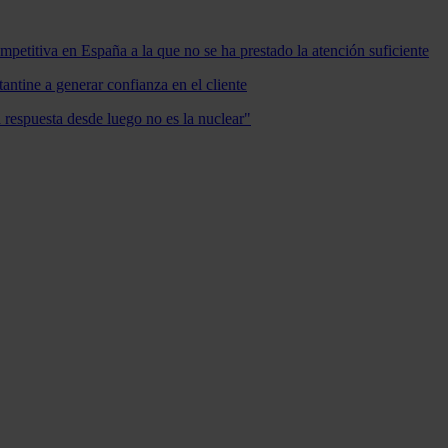
mpetitiva en España a la que no se ha prestado la atención suficiente
antine a generar confianza en el cliente
a respuesta desde luego no es la nuclear"