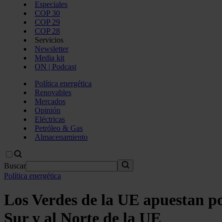
Especiales
COP 30
COP 29
COP 28
Servicios
Newsletter
Media kit
ON | Podcast
Política energética
Renovables
Mercados
Opinión
Eléctricas
Petróleo & Gas
Almacenamiento
Buscar
Política energética
Los Verdes de la UE apuestan por
Sur y al Norte de la UE