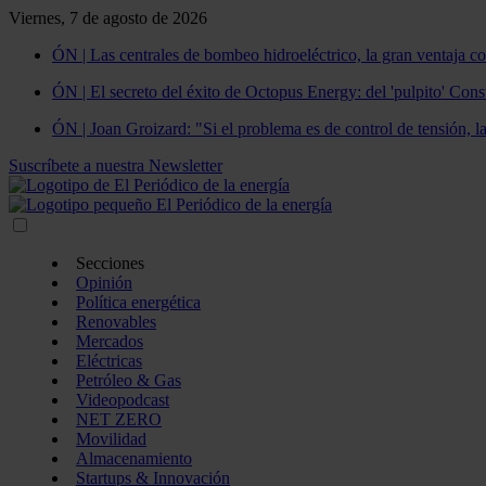
Viernes, 7 de agosto de 2026
ÓN | Las centrales de bombeo hidroeléctrico, la gran ventaja co
ÓN | El secreto del éxito de Octopus Energy: del 'pulpito' Const
ÓN | Joan Groizard: "Si el problema es de control de tensión, l
Suscríbete a nuestra Newsletter
Secciones
Opinión
Política energética
Renovables
Mercados
Eléctricas
Petróleo & Gas
Videopodcast
NET ZERO
Movilidad
Almacenamiento
Startups & Innovación