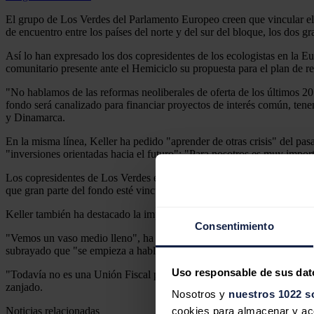
El grupo de Los Verdes del Parlamento Europeo creen que vincular el 
de encuentro entre los países del norte y del sur del bloque, los dos gr
Así lo han expresado los dos copresidentes de los ecologistas en la E
comunitario presente ante el Hemiciclo su propuesta para el plan de 
"No hablamos de las reformas neoliberales de oferta de los últimos 20 
fondo será canalizado para financiar proyectos de interés común, tene
y Dinamarca.
En la misma línea, Keller ha pedido "aprender de otras crisis" del pa
"inversiones orientadas hacia el futuro": "Para nosotros es muy import
Los copresidentes de Los Verdes en el Parlamento Europeo han recalca
que gran parte del fondo esté vinculado al Semestre Europeo, un pro
Keller también ha destacado la importancia de que la mayoría del dine
Consentimiento
"Vemos un vaso medio lleno", ha explicad Lamberts, quien confía en q
subrayado que "se empieza a hablar de cifras con una relevancia mac
Uso responsable de sus dat
"Todavía no es una Unión Fiscal porque estará limitado en el tiempo 
zanjado.
Nosotros y
nuestros 1022 s
Noticias relacionadas
cookies para almacenar y acce