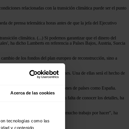
ndiciones relacionadas con la transición climática puede ser el punto
eda de prensa telemática horas antes de que la jefa del Ejecutivo
ansición climática. (...) Si podemos garantizar que el dinero del
les', ha dicho Lamberts en referencia a Países Bajos, Austria, Suecia
a cambio de los fondos del plan europeo de reconstrucción, sino a
ro les "preocupan" algunas cuestiones. Una de ellas será el hecho de
a devolver, en línea con las pretensiones de países como España.
Acerca de las cookies
el y Emmanuel Macron. El belga, a falta de conocer los detalles, ha
rtirlo en algo estructural, tenemos mucho trabajo por hacer", ha
con tecnologías como las
cidad y contenido