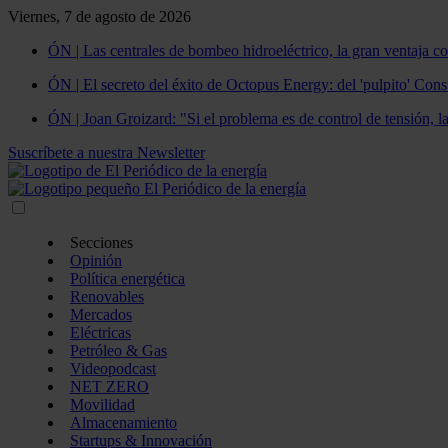
Viernes, 7 de agosto de 2026
ÓN | Las centrales de bombeo hidroeléctrico, la gran ventaja co
ÓN | El secreto del éxito de Octopus Energy: del 'pulpito' Const
ÓN | Joan Groizard: "Si el problema es de control de tensión, l
Suscríbete a nuestra Newsletter
Secciones
Opinión
Política energética
Renovables
Mercados
Eléctricas
Petróleo & Gas
Videopodcast
NET ZERO
Movilidad
Almacenamiento
Startups & Innovación