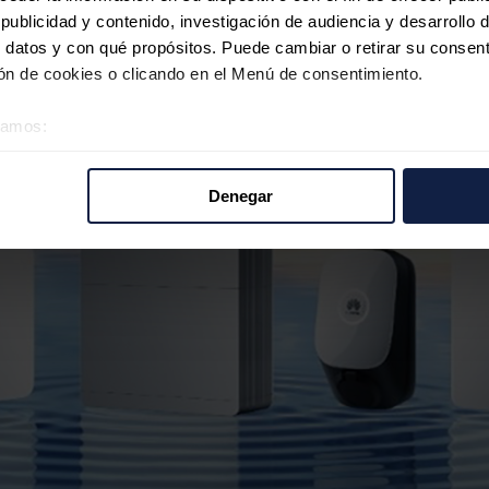
ublicidad y contenido, investigación de audiencia y desarrollo d
 datos y con qué propósitos. Puede cambiar o retirar su consent
n de cookies o clicando en el Menú de consentimiento.
éramos:
 sobre su ubicación geográfica que puede tener una precisión d
tivo analizándolo activamente para buscar características específ
Denegar
re cómo se procesan sus datos personales y establezca sus pr
rar su consentimiento en cualquier momento en la Declaración d
b se usan para personalizar el contenido y los anuncios, ofrecer
s, compartimos información sobre el uso que haga del sitio web 
 análisis web, quienes pueden combinarla con otra información q
r del uso que haya hecho de sus servicios.