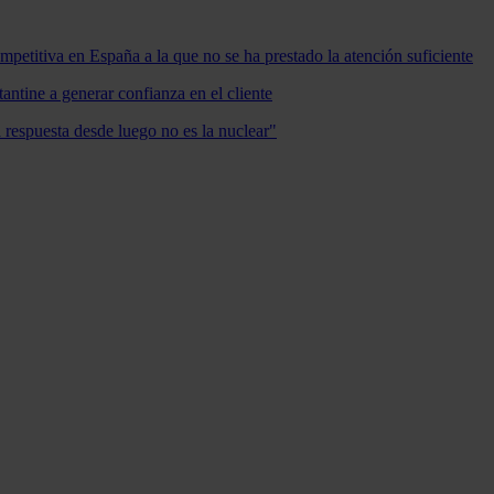
mpetitiva en España a la que no se ha prestado la atención suficiente
antine a generar confianza en el cliente
a respuesta desde luego no es la nuclear"