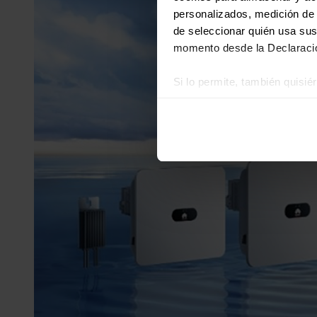
personalizados, medición de p
de seleccionar quién usa sus
momento desde la Declaració
Si lo permite, también quisi
Recopilar información
Identificar su disposi
Obtenga más información sob
datos
. Puede cambiar o reti
Las cookies de este sitio we
y analizar el tráfico. Ademá
redes sociales, publicidad y
que hayan recopilado a parti