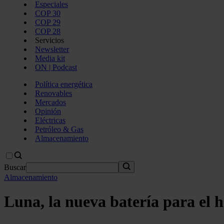
Especiales
COP 30
COP 29
COP 28
Servicios
Newsletter
Media kit
ON | Podcast
Política energética
Renovables
Mercados
Opinión
Eléctricas
Petróleo & Gas
Almacenamiento
Buscar
Almacenamiento
Luna, la nueva batería para el 