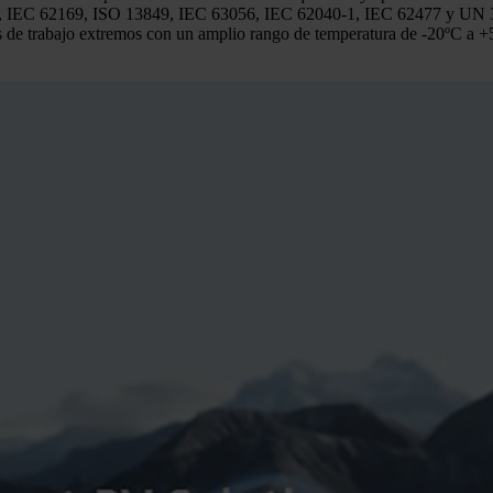
 IEC 62169, ISO 13849, IEC 63056, IEC 62040-1, IEC 62477 y UN 38.3,
nos de trabajo extremos con un amplio rango de temperatura de -20ºC a +