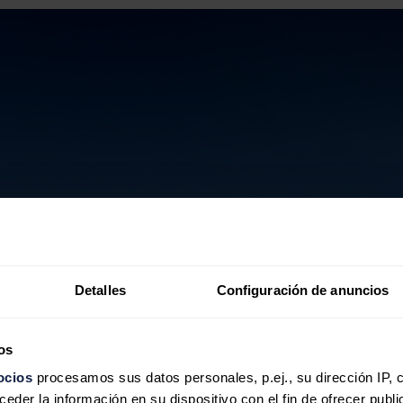
Detalles
Configuración de anuncios
os
ocios
procesamos sus datos personales, p.ej., su dirección IP, 
der la información en su dispositivo con el fin de ofrecer publi