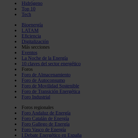
Hidrógeno
Top 10
Tech
Bioenergía
LATAM
Eficiencia
Digitalización
Más secciones
Eventos
La Noche de la Energía
10 claves del sector energético
Foros
Foro de Almacenamiento
Foro de Autoconsumo
Foro de Movilidad Sostenible
Foro de Transición Energética
Foro Industrial
Foros regionales
Foro Andaluz de Energía
Foro Catalán de Energía
Foro Gallego de Energía
Foro Vasco de Energía
I Debate Energético en España