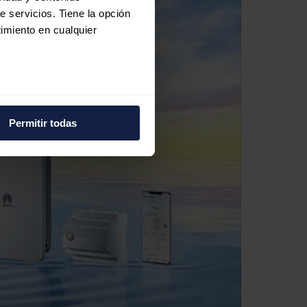
e servicios. Tiene la opción
imiento en cualquier
e varios metros
icas (huellas digitales)
Permitir todas
eferencias en la
sección de
e cookies.
 funciones de redes sociales
con nuestros partners de
ue les haya proporcionado o