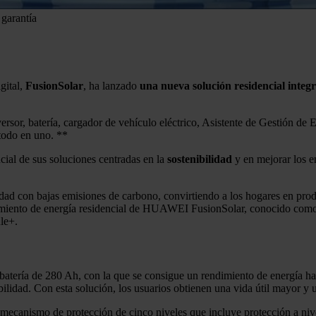
 garantía
gital,
FusionSolar
, ha lanzado
una nueva solución residencial integr
versor, batería, cargador de vehículo eléctrico, Asistente de Gestión d
todo en uno. **
cial de sus soluciones centradas en la
sostenibilidad
y en mejorar los e
edad con bajas emisiones de carbono, convirtiendo a los hogares en pr
cenamiento de energía residencial de HUAWEI FusionSolar, conocido co
le+.
tería de 280 Ah, con la que se consigue un rendimiento de energía has
iabilidad. Con esta solución, los usuarios obtienen una vida útil mayor y
ecanismo de protección de cinco niveles que incluye protección a nivel