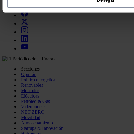
Denegar
Síguenos en redes sociales
preferencias en la
sección de datos
. Puede cambiar o retira
momento en la Declaración de cookies.
Las cookies de este sitio web se usan para personalizar el c
funciones de redes sociales y analizar el tráfico. Además, 
uso que haga del sitio web con nuestros partners de redes so
quienes pueden combinarla con otra información que les ha
recopilado a partir del uso que haya hecho de sus servicios.
Secciones
Opinión
Política energética
Renovables
Mercados
Eléctricas
Petróleo & Gas
Videopodcast
NET ZERO
Movilidad
Almacenamiento
Startups & Innovación
Hidrógeno