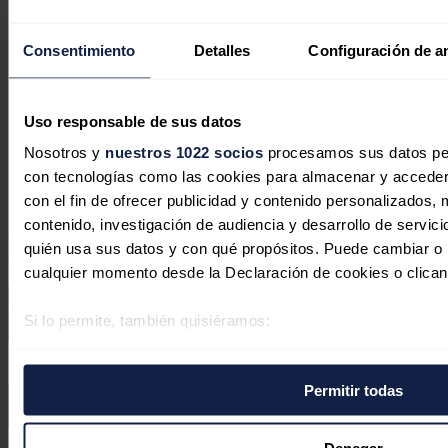
Australia se ha tomado el almacenamiento en baterias con la
seriedad que se lo deberia tomar, "no solo España, si no
Consentimiento
Detalles
Configuración de a
tambien Europa"
Enhorabuena a la apuesta de Australia por el almacenamiento
en baterias.
Uso responsable de sus datos
Nosotros y
nuestros 1022 socios
procesamos sus datos pers
Responder
con tecnologías como las cookies para almacenar y acceder 
con el fin de ofrecer publicidad y contenido personalizados, 
Deja tu comentario
contenido, investigación de audiencia y desarrollo de servici
Tu dirección de correo electrónico no será publicada. Todos los
quién usa sus datos y con qué propósitos. Puede cambiar o r
campos son obligatorios
cualquier momento desde la Declaración de cookies o clican
Si lo permite, también quisiéramos:
Recopilar información sobre su ubicación geográfica 
Este sitio web está protegido por reCAPTCHA y la
Política de
varios metros
privacidad
y
Términos de servicio
de Google aplican.
Permitir todas
Identificar su dispositivo analizándolo activamente p
específicas (huellas digitales)
Enviar comentario
Obtenga más información sobre cómo se procesan sus datos