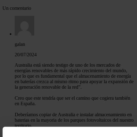
Un comentario
galan
20/07/2024
Australia está siendo testigo de uno de los mercados de
energías renovables de más rápido crecimiento del mundo,
por lo que es fundamental que el almacenamiento de energía
en baterías crezca al mismo ritmo para apoyar la expansión de
la generación renovable de la red”.
Creo que este tendría que ser el camino que cogiera también
en España.
Deberíamos copiar de Australia e instalar almacenamiento en
baterias en la mayoria de los parques fotovoltaicos del nuestro
territorio.
Desde hace tiempo y por las noticias que nos vienen,