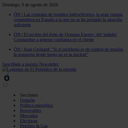
Domingo, 9 de agosto de 2026
ÓN | Las centrales de bombeo hidroeléctrico, la gran ventaja
competitiva en España a la que no se ha prestado la atención
suficiente
ÓN | El secreto del éxito de Octopus Energy: del 'pulpito'
Constantine a generar confianza en el cliente
ÓN | Joan Groizard: "Si el problema es de control de tensión,
la respuesta desde luego no es la nuclear"
Suscríbete a nuestra Newsletter
Secciones
Opinión
Política energética
Renovables
Mercados
Eléctricas
Petróleo & Gas