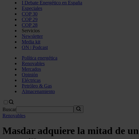
I Debate Energético en España
Especiales
COP 30
COP 29
COP 28
Servicios
Newsletter
Media kit
ON | Podcast
Política energética
Renovables
Mercados
Opinión
Eléctricas
Petróleo & Gas
Almacenamiento
Buscar
Renovables
Masdar adquiere la mitad de un