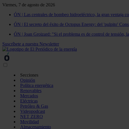
Viernes, 7 de agosto de 2026
ÓN | Las centrales de bombeo hidroeléctrico, la gran ventaja co
ÓN | El secreto del éxito de Octopus Energy: del 'pulpito' Const
ÓN | Joan Groizard: "Si el problema es de control de tensión, l
Suscríbete a nuestra Newsletter
Secciones
Opinión
Política energética
Renovables
Mercados
Eléctricas
Petróleo & Gas
Videopodcast
NET ZERO
Movilidad
Almacenamiento