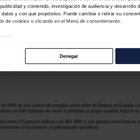
ublicidad y contenido, investigación de audiencia y desarrollo d
 datos y con qué propósitos. Puede cambiar o retirar su consent
n de cookies o clicando en el Menú de consentimiento.
éramos:
 sobre su ubicación geográfica que puede tener una precisión d
tivo analizándolo activamente para buscar características específ
Denegar
re cómo se procesan sus datos personales y establezca sus pr
rar su consentimiento en cualquier momento en la Declaración d
te de Repsol, Antonio Brufau, durante la Junta General de Accionistas
b se usan para personalizar el contenido y los anuncios, ofrecer
s, compartimos información sobre el uso que haga del sitio web 
 análisis web, quienes pueden combinarla con otra información q
 49,99% de una cartera de energías renovables de Repsol en España cuy
r del uso que haya hecho de sus servicios.
onjunto en 849 millones de euros y permitirá al grupo español reducir s
os entre 13 parques eólicos con 402 MW y seis plantas fotovoltaicas c
recurrente al encontrarse ya plenamente operativas.