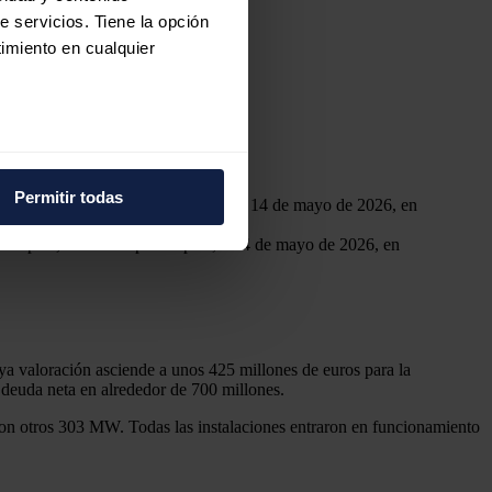
e servicios. Tiene la opción
imiento en cualquier
e varios metros
icas (huellas digitales)
Permitir todas
eferencias en la
sección de
e cookies.
 de Repsol, en el Campus Repsol, a 14 de mayo de 2026, en
 funciones de redes sociales
con nuestros partners de
ue les haya proporcionado o
a valoración asciende a unos 425 millones de euros para la
u deuda neta en alrededor de 700 millones.
on otros 303 MW. Todas las instalaciones entraron en funcionamiento