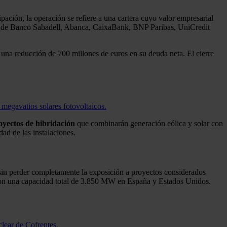
ión, la operación se refiere a una cartera cuyo valor empresarial
ión de Banco Sabadell, Abanca, CaixaBank, BNP Paribas, UniCredit
 una reducción de 700 millones de euros en su deuda neta. El cierre
megavatios solares fotovoltaicos.
oyectos de hibridación
que combinarán generación eólica y solar con
dad de las instalaciones.
 sin perder completamente la exposición a proyectos considerados
s con una capacidad total de 3.850 MW en España y Estados Unidos.
lear de Cofrentes.