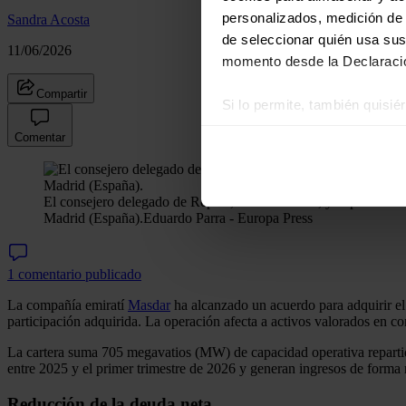
personalizados, medición de p
Sandra Acosta
de seleccionar quién usa sus
11/06/2026
momento desde la Declaració
Compartir
Si lo permite, también quisi
Recopilar información
Comentar
Identificar su disposi
Obtenga más información sob
datos
. Puede cambiar o reti
El consejero delegado de Repsol, Josu Jon Imaz, y el presiden
Madrid (España).
Eduardo Parra - Europa Press
Las cookies de este sitio we
y analizar el tráfico. Ademá
1 comentario publicado
redes sociales, publicidad y
La compañía emiratí
Masdar
ha alcanzado un acuerdo para adquirir el
que hayan recopilado a parti
participación adquirida. La operación afecta a activos valorados en c
La cartera suma 705 megavatios (MW) de capacidad operativa repartid
entre 2025 y el primer trimestre de 2026 y generan ingresos de forma 
Reducción de la deuda neta