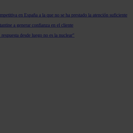
mpetitiva en España a la que no se ha prestado la atención suficiente
antine a generar confianza en el cliente
a respuesta desde luego no es la nuclear"