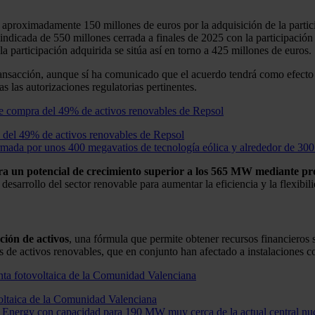
ximadamente 150 millones de euros por la adquisición de la participac
 sindicada de 550 millones cerrada a finales de 2025 con la participac
la participación adquirida se sitúa así en torno a 425 millones de euros.
transacción, aunque sí ha comunicado que el acuerdo tendrá como efecto
as las autorizaciones regulatorias pertinentes.
 del 49% de activos renovables de Repsol
rmada por unos 400 megavatios de tecnología eólica y alrededor de 300 
ra un potencial de crecimiento superior a los 565 MW mediante pr
esarrollo del sector renovable para aumentar la eficiencia y la flexibili
ción de activos
, una fórmula que permite obtener recursos financieros
es de activos renovables, que en conjunto han afectado a instalacione
oltaica de la Comunidad Valenciana
 Energy con capacidad para 190 MW muy cerca de la actual central nuc