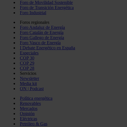
Foro de Movilidad Sostenible
Foro de Transición Energética
Foro Industrial
Foros regionales
Foro Andaluz de Energía
Foro Catalán de Energía
Foro Gallego de Energía
Foro Vasco de Energía
I Debate Energético en España
Especiales
COP 30
COP 29
COP 28
Servicios
Newsletter
Media kit
ON | Podcast
Política energética
Renovables
Mercados
Opinión
Eléctricas
Petróleo & Gas