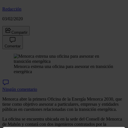
Redacción
03/02/2020
Compartir
Comentar
Menorca estrena una oficina para asesorar en transición
energética
Ningún comentario
Menorca abre la primera Oficina de la Energía Menorca 2030, que
tiene como objetivo asesorar a particulares, empresas y entidades
públicas en cuestiones relacionadas con la transición energética.
La oficina se encuentra ubicada en la sede del Consell de Menorca
de Mahón y contará con dos ingenieros contratados por la