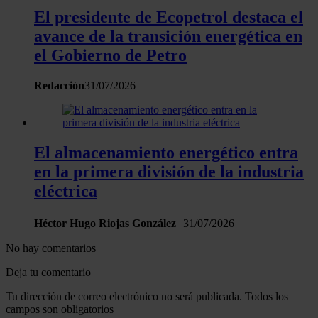
web, quienes pueden combinarla con otra información
El presidente de Ecopetrol destaca el
que les haya proporcionado o que hayan recopilado a
avance de la transición energética en
partir del uso que haya hecho de sus servicios.
el Gobierno de Petro
Redacción
31/07/2026
El almacenamiento energético entra
en la primera división de la industria
eléctrica
Héctor Hugo Riojas González
31/07/2026
No hay comentarios
Deja tu comentario
Tu dirección de correo electrónico no será publicada. Todos los
campos son obligatorios