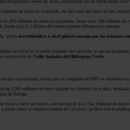
tos tres primeros meses de 2026, aumentando así un 184% frente a los 9
 millones de euros en el periodo, un 34% más que hace un año, respald
o de 404 millones de euros en el periodo, frente a los 288 millones de
6, frente a los 6,3 dólares del mismo periodo del ejercicio anterior.
do "por la
incertidumbre a nivel global causada por las tensiones e
llones de euros en el primer trimestre del ejercicio, lo que ha permiti
 la construcción del
Valle
Andaluz del Hidrógeno Verde
.
los que el porcentaje récord para la compañía del 69% se destinaron a ac
al de 2.085 millones de euros durante los últimos cinco años, destinado 
tica de Europa.
s de euros a cierre del marzo, por encima de los 2.362 millones de euros
 a medio plazo se mantuvo estable en 1,6 veces, en línea con la polític