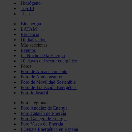
Hidrógeno
Top 10
Tech
Bioenergía
LATAM
Eficiencia
Digitalización
Más secciones
Eventos
La Noche de la Energía
10 claves del sector energético
Foros
Foro de Almacenamiento
Foro de Autoconsumo
Foro de Movilidad Sostenible
Foro de Transición Energética
Foro Industrial
Foros regionales
Foro Andaluz de Energía
Foro Catalán de Energía
Foro Gallego de Energía
Foro Vasco de Energía
I Debate Energético en España