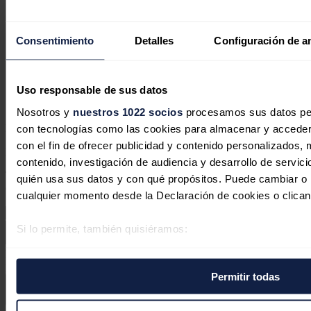
El Gobierno de coalición alemán
Consentimiento
Detalles
Configuración de a
quiere acelerar la expansión de la red
de distribución eléctrica
Uso responsable de sus datos
José A. Roca
03/07/2026
Nosotros y
nuestros 1022 socios
procesamos sus datos pers
con tecnologías como las cookies para almacenar y acceder 
No hay comentarios
con el fin de ofrecer publicidad y contenido personalizados, 
Deja tu comentario
contenido, investigación de audiencia y desarrollo de servici
Tu dirección de correo electrónico no será publicada. Todos los
quién usa sus datos y con qué propósitos. Puede cambiar o r
campos son obligatorios
cualquier momento desde la Declaración de cookies o clican
Si lo permite, también quisiéramos:
Recopilar información sobre su ubicación geográfica 
Este sitio web está protegido por reCAPTCHA y la
Política de
varios metros
privacidad
y
Términos de servicio
de Google aplican.
Permitir todas
Identificar su dispositivo analizándolo activamente p
específicas (huellas digitales)
Enviar comentario