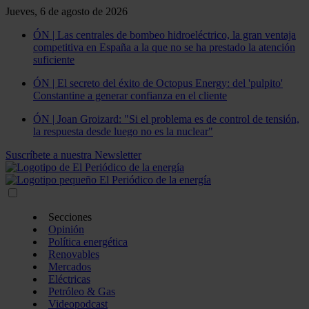
Jueves, 6 de agosto de 2026
ÓN | Las centrales de bombeo hidroeléctrico, la gran ventaja
competitiva en España a la que no se ha prestado la atención
suficiente
ÓN | El secreto del éxito de Octopus Energy: del 'pulpito'
Constantine a generar confianza en el cliente
ÓN | Joan Groizard: "Si el problema es de control de tensión,
la respuesta desde luego no es la nuclear"
Suscríbete a nuestra Newsletter
Secciones
Opinión
Política energética
Renovables
Mercados
Eléctricas
Petróleo & Gas
Videopodcast