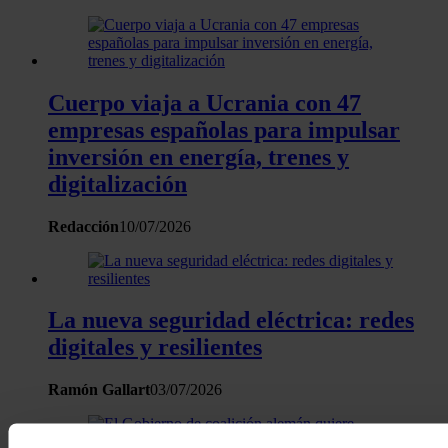
Cuerpo viaja a Ucrania con 47
empresas españolas para impulsar
inversión en energía, trenes y
digitalización
Redacción
10/07/2026
La nueva seguridad eléctrica: redes
digitales y resilientes
Ramón Gallart
03/07/2026