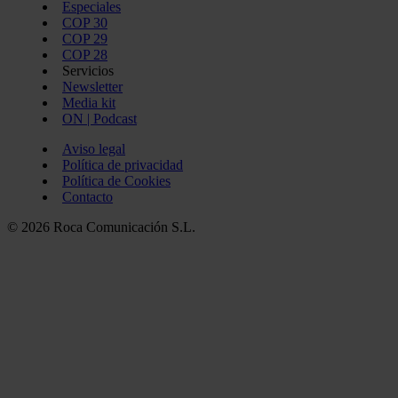
Especiales
COP 30
COP 29
COP 28
Servicios
Newsletter
Media kit
ON | Podcast
Aviso legal
Política de privacidad
Política de Cookies
Contacto
© 2026 Roca Comunicación S.L.