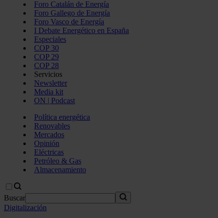
Foro Catalán de Energía
Foro Gallego de Energía
Foro Vasco de Energía
I Debate Energético en España
Especiales
COP 30
COP 29
COP 28
Servicios
Newsletter
Media kit
ON | Podcast
Política energética
Renovables
Mercados
Opinión
Eléctricas
Petróleo & Gas
Almacenamiento
Buscar
Digitalización