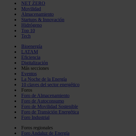
NET ZERO
Movilidad
Almacenamiento
Startups & Innovación
Hidrógeno
Top 10
Tech
Bioenergía
LATAM
Eficiencia
Digitalización
Más secciones
Eventos
La Noche de la Energía
10 claves del sector energético
Foros
Foro de Almacenamiento
Foro de Autoconsumo
Foro de Movilidad Sostenible
Foro de Transición Energética
Foro Industrial
Foros regionales
Foro Andaluz de Energía