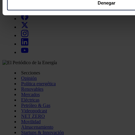
Obtenga más información sobre cómo se procesan sus datos
Denegar
Síguenos en redes sociales
preferencias en la
sección de datos
. Puede cambiar o retira
momento en la Declaración de cookies.
Las cookies de este sitio web se usan para personalizar el c
funciones de redes sociales y analizar el tráfico. Además, 
uso que haga del sitio web con nuestros partners de redes so
quienes pueden combinarla con otra información que les ha
recopilado a partir del uso que haya hecho de sus servicios.
Secciones
Opinión
Política energética
Renovables
Mercados
Eléctricas
Petróleo & Gas
Videopodcast
NET ZERO
Movilidad
Almacenamiento
Startups & Innovación