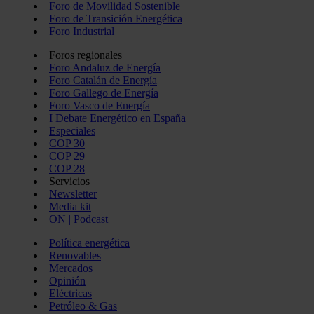
Foro de Movilidad Sostenible
Foro de Transición Energética
Foro Industrial
Foros regionales
Foro Andaluz de Energía
Foro Catalán de Energía
Foro Gallego de Energía
Foro Vasco de Energía
I Debate Energético en España
Especiales
COP 30
COP 29
COP 28
Servicios
Newsletter
Media kit
ON | Podcast
Política energética
Renovables
Mercados
Opinión
Eléctricas
Petróleo & Gas