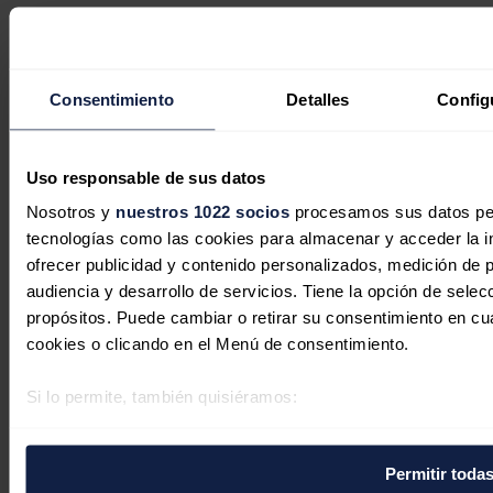
Secciones
Opinión
Política energética
Renovables
Consentimiento
Detalles
Config
Mercados
Eléctricas
Petróleo & Gas
Videopodcast
Uso responsable de sus datos
NET ZERO
Movilidad
Nosotros y
nuestros 1022 socios
procesamos sus datos pers
Almacenamiento
tecnologías como las cookies para almacenar y acceder la in
Startups & Innovación
ofrecer publicidad y contenido personalizados, medición de p
Hidrógeno
Top 10
audiencia y desarrollo de servicios. Tiene la opción de sele
Tech
propósitos. Puede cambiar o retirar su consentimiento en c
Bioenergía
cookies o clicando en el Menú de consentimiento.
LATAM
Eficiencia
Si lo permite, también quisiéramos:
Digitalización
Más secciones
Recopilar información sobre su ubicación geográfica 
Eventos
metros
La Noche de la Energía
Permitir toda
Identificar su dispositivo analizándolo activamente pa
10 claves del sector energético