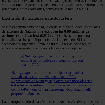
inversores han respaldado la iniciativa, cuyo objetivo es incrementar
el capital flotante (free float) de la empresa y facilitar su retorno a los
principales índices bursátiles, como los de la familia MSCI.
Exclusión de acciones en autocartera
Según el comunicado oficial, la oferta se dirige a todos los titulares
de acciones de Naturgy y
se excluyen las 8,88 millones de
acciones en autocartera
(0,916% del capital), que quedarán
inmovilizadas hasta la liquidación de la operación. Si las
aceptaciones superan el límite de 88 millones de acciones, se
aplicará un prorrateo conforme a la normativa vigente.
Naturgy aguarda a que sus principales accionistas
formalicen su compromiso con la auto-OPA
El presidente de Naturgy dejó claro hace unos días que
todos los accionistas significativos están comprometidos
con la OPA y que se han comprometido a acudir a ella
proporcionalmente.
La contraprestación de la oferta se realizará en efectivo y no se verá