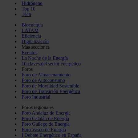
Hidrógeno
Top 10
Tech
Bioenergía
LATAM
Eficiencia
Digitalización
Más secciones
Eventos
La Noche de la Energía
10 claves del sector energético
Foros
Foro de Almacenamiento
Foro de Autoconsumo
Foro de Movilidad Sostenible
Foro de Transición Energética
Foro Industrial
Foros regionales
Foro Andaluz de Energía
Foro Catalán de Energía
Foro Gallego de Energía
Foro Vasco de Energía
I Debate Energético en España