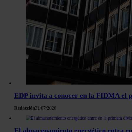
EDP invita a conocer en la FIDMA el pr
Redacción
31/07/2026
El almacenamiento energético entra en 