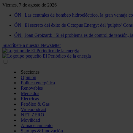
Viernes, 7 de agosto de 2026
ÓN | Las centrales de bombeo hidroeléctrico, la gran ventaja co
ÓN | El secreto del éxito de Octopus Energy: del 'pulpito' Const
ÓN | Joan Groizard: "Si el problema es de control de tensión, l
Suscríbete a nuestra Newsletter
Secciones
Opinión
Política energética
Renovables
Mercados
Eléctricas
Petróleo & Gas
Videopodcast
NET ZERO
Movilidad
Almacenamiento
Startups & Innovación