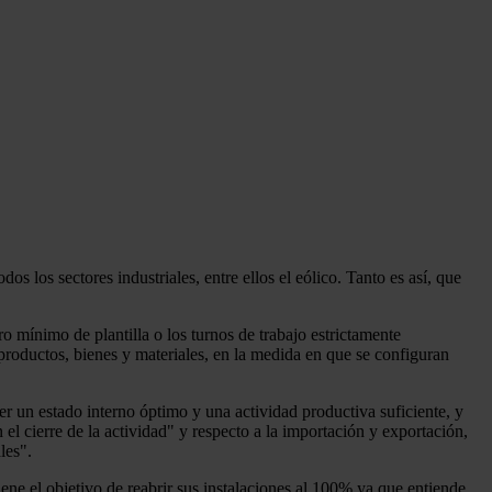
 los sectores industriales, entre ellos el eólico. Tanto es así, que
o mínimo de plantilla o los turnos de trabajo estrictamente
productos, bienes y materiales, en la medida en que se configuran
er un estado interno óptimo y una actividad productiva suficiente, y
el cierre de la actividad" y respecto a la importación y exportación,
les".
ne el objetivo de reabrir sus instalaciones al 100% ya que entiende