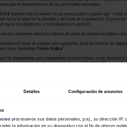
rias para el mantenimiento de las actividades esenciales.
y UGT
quienes han recordado en un comunicado conjunto que "como en
 hacia la salud de la plantilla y del resto de la población. El resto de
nes hacia sus empleados y la ciudadanía en general".
estas-por-mantener-abierta-la-fabrica-de-palas-de-daimiel-en-pleno-cierr
, mantiene el cierre de plantas salvo pequeñas áreas de servicio de alg
así como finalmente
Vestas Eólica
".
a "un llamamiento para transmitirles el total rechazo a esta decisión y
arga de trabajo de acuerdo a lo reflejado en el RD 10/2020", y que de no
el gobierno y la explicación de Industria?
Según fuentes del sector eó
ación a una actividad esencial, en este caso la generación de energía elé
su operación y funcionamiento exige que no se apliquen a su personal vi
Detalles
Configuración de anuncios
 apartado 1 del anexo del RDL 10/2020, que se remite al art 18 del
RD
abastecimiento de la población y los propios servicios esenciales".
os
 de suministro está relacionada con la actividad de generación de energí
ocios
procesamos sus datos personales, p.ej., su dirección IP, 
Navarro
****han emitido sendos comunicados a las empresas e industrias
der la información en su dispositivo con el fin de ofrecer publi