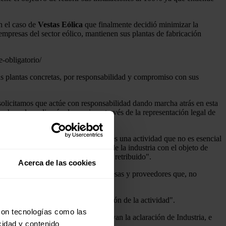
 el caso de
Vestas Eólica
que finalmente decidió minimizar la
 empresas del sector eólico, mantienen sus plantas de fabricación
e-obligatorio/
unas plantas concretas, por responsabilidad y compromiso con sus
 solicitamos que actúe con responsabilidad dando marcha atrás en esta
 hacerlo realizarán denuncias a través de la representación legal de
lico, se entiende que "la industria es una actividad que no es esencial
ctrica. Por ello, el funcionamiento de la industria con el objeto de
nculado a esta actividad el permiso retribuido".
Acerca de las cookies
 463/2020
" se refieren "a las empresas y proveedores que, no
a eléctrica es posible la continuación de la actividad".
con tecnologías como las
 de sus territorios en los que apoyan la aclaración de Industria, e
cidad y contenido