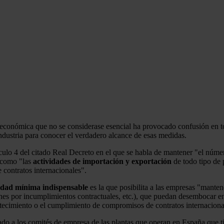
conómica que no se considerase esencial ha provocado confusión en todos
ndustria para conocer el verdadero alcance de esas medidas.
culo 4 del citado Real Decreto en el que se habla de mantener "el númer
í como "las
actividades de importación y exportación
de todo tipo de 
contratos internacionales".
idad mínima indispensable
es la que posibilita a las empresas "manten
nes por incumplimientos contractuales, etc.), que puedan desembocar en 
stecimiento o el cumplimiento de compromisos de contratos internaciona
do a los comités de empresa de las plantas que operan en España que tie