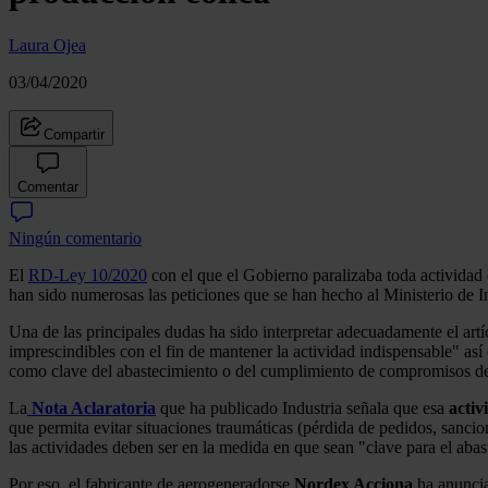
Laura Ojea
03/04/2020
Compartir
Comentar
Ningún comentario
El
RD-Ley 10/2020
con el que el Gobierno paralizaba toda actividad e
han sido numerosas las peticiones que se han hecho al Ministerio de I
Una de las principales dudas ha sido interpretar adecuadamente el artí
imprescindibles con el fin de mantener la actividad indispensable" as
como clave del abastecimiento o del cumplimiento de compromisos de 
La
Nota Aclaratoria
que ha publicado Industria señala que esa
activ
que permita evitar situaciones traumáticas (pérdida de pedidos, sancio
las actividades deben ser en la medida en que sean "clave para el aba
Por eso, el fabricante de aerogeneradorse
Nordex Acciona
ha anuncia