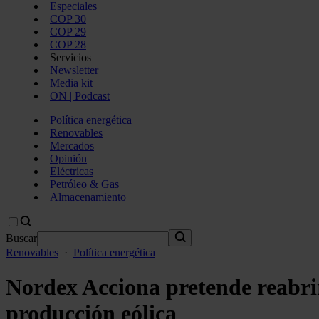
Especiales
COP 30
COP 29
COP 28
Servicios
Newsletter
Media kit
ON | Podcast
Política energética
Renovables
Mercados
Opinión
Eléctricas
Petróleo & Gas
Almacenamiento
Buscar
Renovables
·
Política energética
Nordex Acciona pretende reabrir 
producción eólica