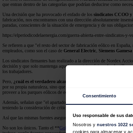
que entran dentro de las categorías que podrían deducirse como necesa
Una decisión que ha provocado el enfado de los
sindicatos CCOO 
fabricación, nos encontramos con una dirección absolutamente insensible
paradas, conscientes de la situación de emergencia y de sus obligacio
https://elperiodicodelaenergia.com/guerra-abierta-entre-sindicatos-y-v
Se refieren a que "el resto del sector de fabricación eólico en España
empleados, como son el caso de
General Electric
,
Siemens Gamesa
Los sindicatos firmantes han realizado a la dirección de Nordex Accion
decisión y que solo mantenga aquel porcentaje mínimo de plantilla y c
los trabajadores.
Pero,
¿cuál es el verdadero alcance de las medidas aprobadas por 
por su propia naturaleza, sino que lo es por su instrumentalidad con rel
proveer a los parques eólicos de equipos y elementos necesarios para 
Consentimiento
Además, señalan que "el apartado 5 del anexo del RDL 10/2020" y "el
teniendo la consideración de críticos, son esenciales para asegurar el 
Uso responsable de sus dat
Así que las mismas fuentes aseguran que "en la medida que la actividad
Nosotros y
nuestros 1022 s
No son los únicos. Tanto el **
Gobierno Vasco
**como el
Gobierno 
cookies para almacenar y acce