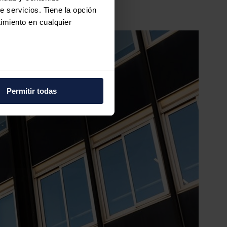
e servicios. Tiene la opción
imiento en cualquier
e varios metros
icas (huellas digitales)
Permitir todas
eferencias en la
sección de
e cookies.
 funciones de redes sociales
con nuestros partners de
ue les haya proporcionado o