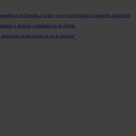
mpetitiva en España a la que no se ha prestado la atención suficiente
antine a generar confianza en el cliente
a respuesta desde luego no es la nuclear"