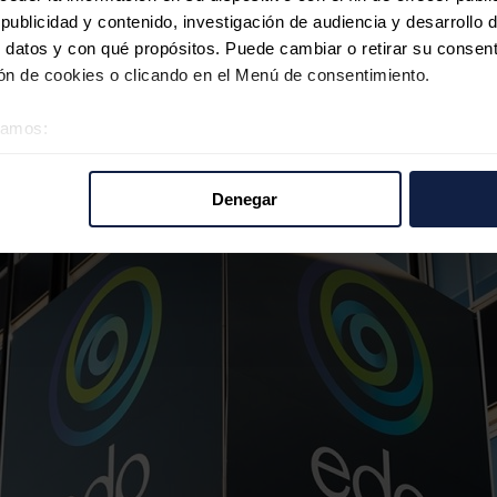
ctividad de sus centros de producción.
ublicidad y contenido, investigación de audiencia y desarrollo d
 datos y con qué propósitos. Puede cambiar o retirar su consent
n de cookies o clicando en el Menú de consentimiento.
éramos:
 sobre su ubicación geográfica que puede tener una precisión d
tivo analizándolo activamente para buscar características específ
Denegar
re cómo se procesan sus datos personales y establezca sus pr
rar su consentimiento en cualquier momento en la Declaración d
b se usan para personalizar el contenido y los anuncios, ofrecer
s, compartimos información sobre el uso que haga del sitio web 
 análisis web, quienes pueden combinarla con otra información q
r del uso que haya hecho de sus servicios.