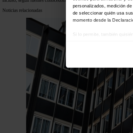
incluso, según fuentes conocedoras, les han animado a normalizar la a
personalizados, medición de p
Noticias relacionadas
de seleccionar quién usa sus
momento desde la Declaració
Si lo permite, también quisi
Recopilar información
Identificar su disposi
Obtenga más información sob
datos
. Puede cambiar o reti
Las cookies de este sitio we
y analizar el tráfico. Ademá
redes sociales, publicidad y
que hayan recopilado a parti