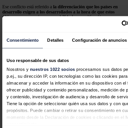
Ese conflicto está referido a
la diferenciación que los países en
desarrollo exigen a los desarrollados a la hora de que estos
últimos asuman más responsabilidades en mitigación y
financiación
como principales causantes del cambio climático.
Una entrevista de Caty Arévalo para la Agencia EFE.
Consentimiento
Detalles
Configuración de anuncios
Noticias relacionadas
Uso responsable de sus datos
La ONU alaba a España como
Nosotros y
nuestros 1022 socios
procesamos sus datos pe
ejemplo de país pionero en energías
p.ej., su dirección IP, con tecnologías como las cookies para
renovables
almacenar y acceder la información en su dispositivo con el 
ofrecer publicidad y contenido personalizados, medición de p
Redacción
24/07/2026
y contenido, investigación de audiencia y desarrollo de servi
Tiene la opción de seleccionar quién usa sus datos y con qu
propósitos. Puede cambiar o retirar su consentimiento en cu
momento desde la Declaración de cookies o clicando en el 
consentimiento.