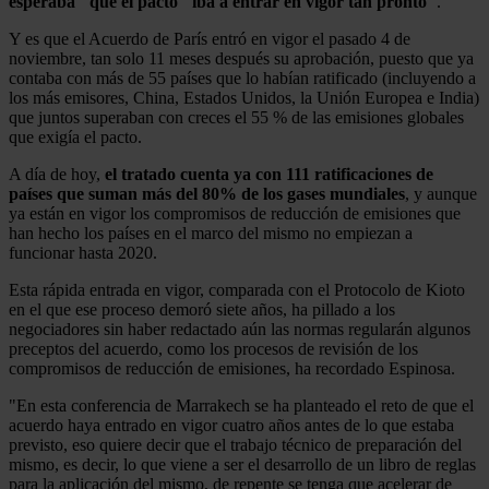
esperaba" que el pacto "iba a entrar en vigor tan pronto"
.
Y es que el Acuerdo de París entró en vigor el pasado 4 de
noviembre, tan solo 11 meses después su aprobación, puesto que ya
contaba con más de 55 países que lo habían ratificado (incluyendo a
los más emisores, China, Estados Unidos, la Unión Europea e India)
que juntos superaban con creces el 55 % de las emisiones globales
que exigía el pacto.
A día de hoy,
el tratado cuenta ya con 111 ratificaciones de
países que suman más del 80% de los gases mundiales
, y aunque
ya están en vigor los compromisos de reducción de emisiones que
han hecho los países en el marco del mismo no empiezan a
funcionar hasta 2020.
Esta rápida entrada en vigor, comparada con el Protocolo de Kioto
en el que ese proceso demoró siete años, ha pillado a los
negociadores sin haber redactado aún las normas regularán algunos
preceptos del acuerdo, como los procesos de revisión de los
compromisos de reducción de emisiones, ha recordado Espinosa.
"En esta conferencia de Marrakech se ha planteado el reto de que el
acuerdo haya entrado en vigor cuatro años antes de lo que estaba
previsto, eso quiere decir que el trabajo técnico de preparación del
mismo, es decir, lo que viene a ser el desarrollo de un libro de reglas
para la aplicación del mismo, de repente se tenga que acelerar de