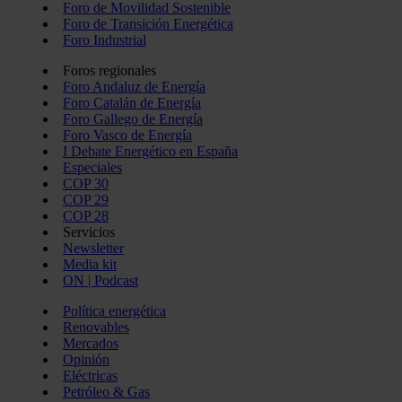
Foro de Movilidad Sostenible
Foro de Transición Energética
Foro Industrial
Foros regionales
Foro Andaluz de Energía
Foro Catalán de Energía
Foro Gallego de Energía
Foro Vasco de Energía
I Debate Energético en España
Especiales
COP 30
COP 29
COP 28
Servicios
Newsletter
Media kit
ON | Podcast
Política energética
Renovables
Mercados
Opinión
Eléctricas
Petróleo & Gas