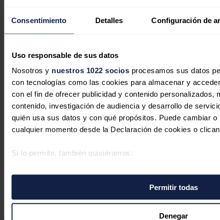
Consentimiento
Detalles
Configuración de a
Uso responsable de sus datos
Los desarrolladores de centros de
Nosotros y
nuestros 1022 socios
procesamos sus datos pers
datos en EEUU priorizan sus
con tecnologías como las cookies para almacenar y acceder 
proyectos en marcha mientras se
con el fin de ofrecer publicidad y contenido personalizados, 
contenido, investigación de audiencia y desarrollo de servici
ralentiza la incorporación de nueva
quién usa sus datos y con qué propósitos. Puede cambiar o r
capacidad
cualquier momento desde la Declaración de cookies o clican
José A. Roca
31/07/2026
Si lo permite, también quisiéramos:
No hay comentarios
Recopilar información sobre su ubicación geográfica 
Deja tu comentario
varios metros
Permitir todas
Identificar su dispositivo analizándolo activamente p
Tu dirección de correo electrónico no será publicada. Todos los
campos son obligatorios
específicas (huellas digitales)
Obtenga más información sobre cómo se procesan sus datos
Denegar