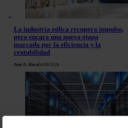
La industria eólica recupera impulso,
pero encara una nueva etapa
marcada por la eficiencia y la
rentabilidad
José A. Roca
04/08/2026