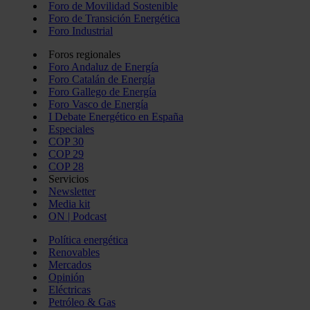
Foro de Movilidad Sostenible
Foro de Transición Energética
Foro Industrial
Foros regionales
Foro Andaluz de Energía
Foro Catalán de Energía
Foro Gallego de Energía
Foro Vasco de Energía
I Debate Energético en España
Especiales
COP 30
COP 29
COP 28
Servicios
Newsletter
Media kit
ON | Podcast
Política energética
Renovables
Mercados
Opinión
Eléctricas
Petróleo & Gas