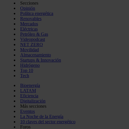
Secciones
Opinión
Política energética
Renovables
Mercados
Eléctricas
Petróleo & Gas
Videopodcast
NET ZERO
Movilidad
Almacenamiento
Startups & Innovación
Hidrógeno
Top 10
Tech
Bioenergía
LATAM
Eficiencia
Digitalización
Más secciones
Eventos
La Noche de la Energía
10 claves del sector energético
Foros