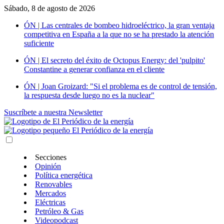
Sábado, 8 de agosto de 2026
ÓN | Las centrales de bombeo hidroeléctrico, la gran ventaja
competitiva en España a la que no se ha prestado la atención
suficiente
ÓN | El secreto del éxito de Octopus Energy: del 'pulpito'
Constantine a generar confianza en el cliente
ÓN | Joan Groizard: "Si el problema es de control de tensión,
la respuesta desde luego no es la nuclear"
Suscríbete a nuestra Newsletter
Secciones
Opinión
Política energética
Renovables
Mercados
Eléctricas
Petróleo & Gas
Videopodcast