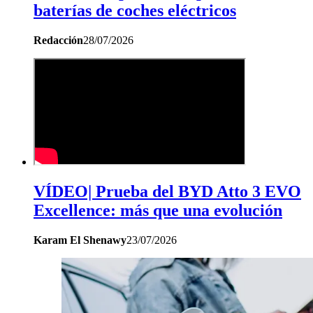
baterías de coches eléctricos
Redacción
28/07/2026
VÍDEO| Prueba del BYD Atto 3 EVO
Excellence: más que una evolución
Karam El Shenawy
23/07/2026