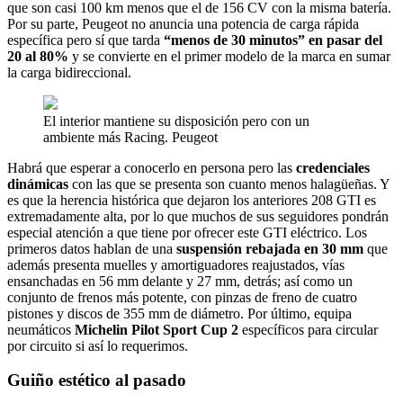
que son casi 100 km menos que el de 156 CV con la misma batería.
Por su parte, Peugeot no anuncia una potencia de carga rápida
específica pero sí que tarda
“menos de 30 minutos” en pasar del
20 al 80%
y se convierte en el primer modelo de la marca en sumar
la carga bidireccional.
El interior mantiene su disposición pero con un
ambiente más Racing.
Peugeot
Habrá que esperar a conocerlo en persona pero las
credenciales
dinámicas
con las que se presenta son cuanto menos halagüeñas. Y
es que la herencia histórica que dejaron los anteriores 208 GTI es
extremadamente alta, por lo que muchos de sus seguidores pondrán
especial atención a que tiene por ofrecer este GTI eléctrico. Los
primeros datos hablan de una
suspensión rebajada en 30 mm
que
además presenta muelles y amortiguadores reajustados, vías
ensanchadas en 56 mm delante y 27 mm, detrás; así como un
conjunto de frenos más potente, con pinzas de freno de cuatro
pistones y discos de 355 mm de diámetro. Por último, equipa
neumáticos
Michelin Pilot Sport Cup 2
específicos para circular
por circuito si así lo requerimos.
Guiño estético al pasado