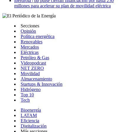
Iberdrola | bp pulse cierran financiación por hasta 230
millones para acelerar su plan de movilidad eléctrica
Secciones
Opinión
Política energética
Renovables
Mercados
Eléctricas
Petróleo & Gas
Videopodcast
NET ZERO
Movilidad
Almacenamiento
Startups & Innovación
Hidrógeno
Top 10
Tech
Bioenergía
LATAM
Eficiencia
Digitalización
Más secciones