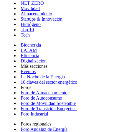
NET ZERO
Movilidad
Almacenamiento
Startups & Innovación
Hidrógeno
Top 10
Tech
Bioenergía
LATAM
Eficiencia
Digitalización
Más secciones
Eventos
La Noche de la Energía
10 claves del sector energético
Foros
Foro de Almacenamiento
Foro de Autoconsumo
Foro de Movilidad Sostenible
Foro de Transición Energética
Foro Industrial
Foros regionales
Foro Andaluz de Energía