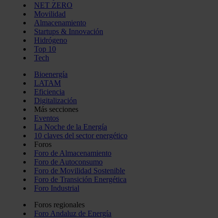
NET ZERO
Movilidad
Almacenamiento
Startups & Innovación
Hidrógeno
Top 10
Tech
Bioenergía
LATAM
Eficiencia
Digitalización
Más secciones
Eventos
La Noche de la Energía
10 claves del sector energético
Foros
Foro de Almacenamiento
Foro de Autoconsumo
Foro de Movilidad Sostenible
Foro de Transición Energética
Foro Industrial
Foros regionales
Foro Andaluz de Energía