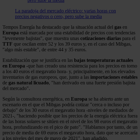
La paradoja del mercado eléctrico: varias horas con
precios negativos o cero, pero sube la media
Tempos Energía ha destacado que la situación actual del
gas
en
Europa
está marcada por una estabilidad de precios con tendencias
"levemente bajistas", que muestra unas
cotizaciones diarias
para el
TTF
que oscilan entre 52 y los 39 euros y, en el caso del Mibgas,
"algo más estable", de entre 44 y 35 euros.
Estabilización que se justifica en las
bajas temperaturas actuales
en Europa
-que han creado una resistencia para los precios en torno
a los 40 euros el megavatio hora- y, principalmente, en los elevados
inventarios de gas europeos, que, junto a las
importaciones
estables
de
gas natural licuado
, "han derivado en una fuerte presión bajista
del mercado".
Según la consultora energética, en
Europa
se ha abierto ante un
escenario en el que el Mibgas podría cotizar "cerca o incluso por
debajo" de los 30 euros el megavatio hora -niveles de mediados de
2021-, "haciendo posible que los precios de la energía eléctrica fuera
de las horas solares se sitúen en el nivel de los 98 euros el megavatio
hora, profundizando en el pico de pato". "Hablamos por tanto, de un
precio de media de 69 euros el megavatio hora, dato que se acercaría
a los niveles del mes de mayo de 2021", han añadido.