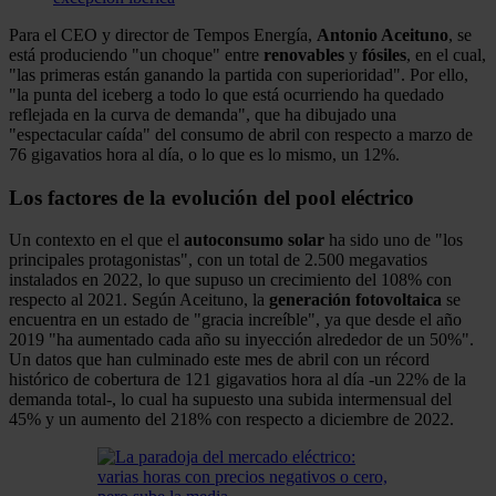
Para el CEO y director de Tempos Energía,
Antonio Aceituno
, se
está produciendo "un choque" entre
renovables
y
fósiles
, en el cual,
"las primeras están ganando la partida con superioridad". Por ello,
"la punta del iceberg a todo lo que está ocurriendo ha quedado
reflejada en la curva de demanda", que ha dibujado una
"espectacular caída" del consumo de abril con respecto a marzo de
76 gigavatios hora al día, o lo que es lo mismo, un 12%.
Los factores de la evolución del pool eléctrico
Un contexto en el que el
autoconsumo
solar
ha sido uno de "los
principales protagonistas", con un total de 2.500 megavatios
instalados en 2022, lo que supuso un crecimiento del 108% con
respecto al 2021. Según Aceituno, la
generación
fotovoltaica
se
encuentra en un estado de "gracia increíble", ya que desde el año
2019 "ha aumentado cada año su inyección alrededor de un 50%".
Un datos que han culminado este mes de abril con un récord
histórico de cobertura de 121 gigavatios hora al día -un 22% de la
demanda total-, lo cual ha supuesto una subida intermensual del
45% y un aumento del 218% con respecto a diciembre de 2022.