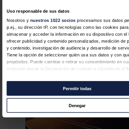
En palabras de Aceituno, "si el mercado laboral de
Estados Unidos
Uso responsable de sus datos
se mantiene resistente y la inflación persiste, el crudo se encontrará
con una economía débil -posiblemente en recesión-, cotizando cerca,
Nosotros y
nuestros 1022 socios
procesamos sus datos pe
pero por debajo de los 80 dólares por barril". "Sin embargo, si los
p.ej., su dirección IP, con tecnologías como las cookies para
bancos centrales consiguen domar a la inflación, sin causar
excesivos daños a la economía, entonces podríamos ver por
almacenar y acceder la información en su dispositivo con el 
pantallas precios entre 90 y 95 dólares por barril, siempre por debajo
ofrecer publicidad y contenido personalizados, medición de p
de los 100 dólares por barril", ha comentado.
y contenido, investigación de audiencia y desarrollo de servi
Noticias relacionadas
Tiene la opción de seleccionar quién usa sus datos y con qu
propósitos. Puede cambiar o retirar su consentimiento en cu
momento desde la Declaración de cookies o clicando en el 
consentimiento.
Permitir todas
Si lo permite, también quisiéramos:
Recopilar información sobre su ubicación geográfica
puede tener una precisión de varios metros
Denegar
Identificar su dispositivo analizándolo activamente p
características específicas (huellas digitales)
Obtenga más información sobre cómo se procesan sus dato