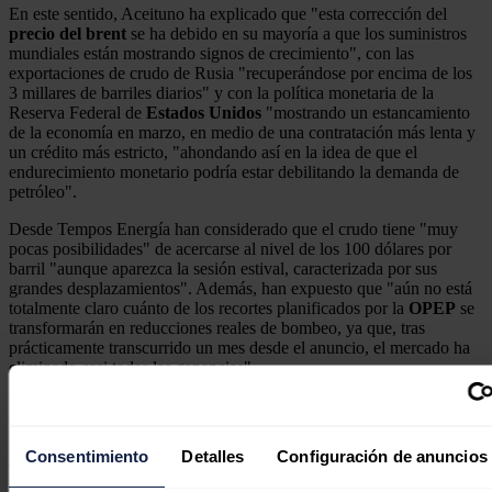
En este sentido, Aceituno ha explicado que "esta corrección del
precio del brent
se ha debido en su mayoría a que los suministros
mundiales están mostrando signos de crecimiento", con las
exportaciones de crudo de Rusia "recuperándose por encima de los
3 millares de barriles diarios" y con la política monetaria de la
Reserva Federal de
Estados Unidos
"mostrando un estancamiento
de la economía en marzo, en medio de una contratación más lenta y
un crédito más estricto, "ahondando así en la idea de que el
endurecimiento monetario podría estar debilitando la demanda de
petróleo".
Desde Tempos Energía han considerado que el crudo tiene "muy
pocas posibilidades" de acercarse al nivel de los 100 dólares por
barril "aunque aparezca la sesión estival, caracterizada por sus
grandes desplazamientos". Además, han expuesto que "aún no está
totalmente claro cuánto de los recortes planificados por la
OPEP
se
transformarán en reducciones reales de bombeo, ya que, tras
prácticamente transcurrido un mes desde el anuncio, el mercado ha
eliminado casi todas las ganancias".
Finalmente, la consultora ha concluido que la presión bajista para los
precios del
Brent
está "directamente correlacionada con la
incertidumbre económica y la perspectiva de un aumento de las tasas
Consentimiento
Detalles
Configuración de anuncios
de interés que puedan afectar de manera negativa al crecimiento de
la demanda".