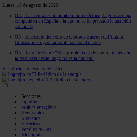
Lunes, 10 de agosto de 2026
ÓN | Las centrales de bombeo hidroeléctrico, la gran ventaja
competitiva en España a la que no se ha prestado la atención
suficiente
ÓN | El secreto del éxito de Octopus Energy: del 'pulpito'
Constantine a generar confianza en el cliente
ÓN | Joan Groizard: "Si el problema es de control de tensión,
la respuesta desde luego no es la nuclear"
Suscríbete a nuestra Newsletter
Secciones
Opinión
Política energética
Renovables
Mercados
Eléctricas
Petróleo & Gas
Videopodcast