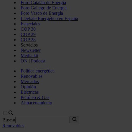
Foro Catalán de Energía
Foro Gallego de Energía
Foro Vasco de Energía
I Debate Energético en España
Especiales
COP 30
COP 29
COP 28
Servicios
Newsletter
Media kit
ON | Podcast
Política energética
Renovables
Mercados
Opinión
Eléctricas
Petróleo & Gas
Almacenamiento
Buscar
Renovables