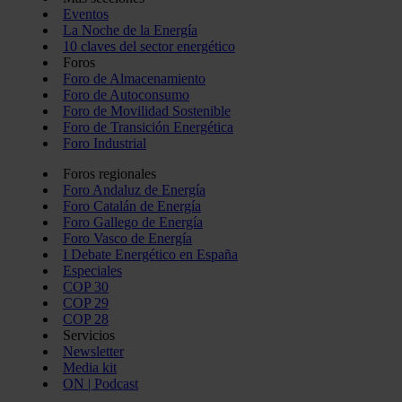
Eventos
La Noche de la Energía
10 claves del sector energético
Foros
Foro de Almacenamiento
Foro de Autoconsumo
Foro de Movilidad Sostenible
Foro de Transición Energética
Foro Industrial
Foros regionales
Foro Andaluz de Energía
Foro Catalán de Energía
Foro Gallego de Energía
Foro Vasco de Energía
I Debate Energético en España
Especiales
COP 30
COP 29
COP 28
Servicios
Newsletter
Media kit
ON | Podcast