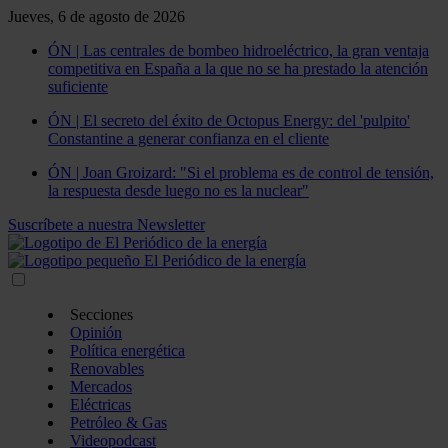
Jueves, 6 de agosto de 2026
ÓN | Las centrales de bombeo hidroeléctrico, la gran ventaja
competitiva en España a la que no se ha prestado la atención
suficiente
ÓN | El secreto del éxito de Octopus Energy: del 'pulpito'
Constantine a generar confianza en el cliente
ÓN | Joan Groizard: "Si el problema es de control de tensión,
la respuesta desde luego no es la nuclear"
Suscríbete a nuestra Newsletter
Secciones
Opinión
Política energética
Renovables
Mercados
Eléctricas
Petróleo & Gas
Videopodcast