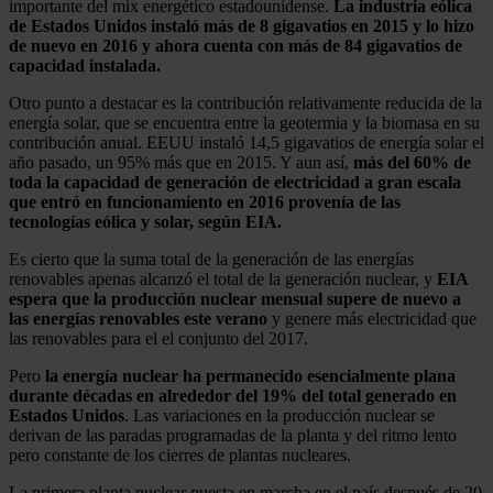
importante del mix energético estadounidense.
La industria eólica
de Estados Unidos instaló más de 8 gigavatios en 2015 y lo hizo
de nuevo en 2016 y ahora cuenta con más de 84 gigavatios de
capacidad instalada.
Otro punto a destacar es la contribución relativamente reducida de la
energía solar, que se encuentra entre la geotermia y la biomasa en su
contribución anual. EEUU instaló 14,5 gigavatios de energía solar el
año pasado, un 95% más que en 2015. Y aun así,
más del 60% de
toda la capacidad de generación de electricidad a gran escala
que entró en funcionamiento en 2016 provenía de las
tecnologías eólica y solar, según EIA.
Es cierto que la suma total de la generación de las energías
renovables apenas alcanzó el total de la generación nuclear, y
EIA
espera que la producción nuclear mensual supere de nuevo a
las energías renovables este verano
y genere más electricidad que
las renovables para el el conjunto del 2017.
Pero
la energía nuclear ha permanecido esencialmente plana
durante décadas en alrededor del 19% del total generado en
Estados Unidos
. Las variaciones en la producción nuclear se
derivan de las paradas programadas de la planta y del ritmo lento
pero constante de los cierres de plantas nucleares.
La primera planta nuclear puesta en marcha en el país después de 20