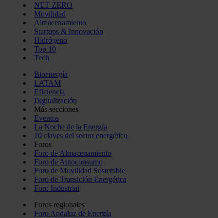
NET ZERO
Movilidad
Almacenamiento
Startups & Innovación
Hidrógeno
Top 10
Tech
Bioenergía
LATAM
Eficiencia
Digitalización
Más secciones
Eventos
La Noche de la Energía
10 claves del sector energético
Foros
Foro de Almacenamiento
Foro de Autoconsumo
Foro de Movilidad Sostenible
Foro de Transición Energética
Foro Industrial
Foros regionales
Foro Andaluz de Energía