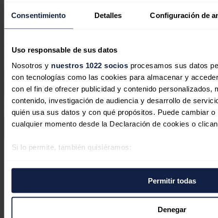
No hay comentarios
Consentimiento
Detalles
Configuración de a
Deja tu comentario
Tu dirección de correo electrónico no será publicada. Todos los
Uso responsable de sus datos
campos son obligatorios
Nosotros y
nuestros 1022 socios
procesamos sus datos pers
con tecnologías como las cookies para almacenar y acceder 
con el fin de ofrecer publicidad y contenido personalizados, 
contenido, investigación de audiencia y desarrollo de servici
Este sitio web está protegido por reCAPTCHA y la
Política de
quién usa sus datos y con qué propósitos. Puede cambiar o r
privacidad
y
Términos de servicio
de Google aplican.
cualquier momento desde la Declaración de cookies o clican
Enviar comentario
Si lo permite, también quisiéramos:
Síguenos en redes sociales
Recopilar información sobre su ubicación geográfica 
varios metros
Permitir todas
Identificar su dispositivo analizándolo activamente p
específicas (huellas digitales)
Obtenga más información sobre cómo se procesan sus datos
Denegar