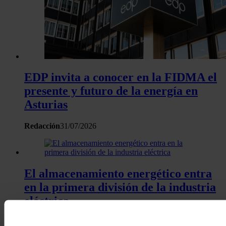
EDP invita a conocer en la FIDMA el
presente y futuro de la energía en
Asturias
Redacción
31/07/2026
El almacenamiento energético entra
en la primera división de la industria
eléctrica
Héctor Hugo Riojas González
31/07/2026