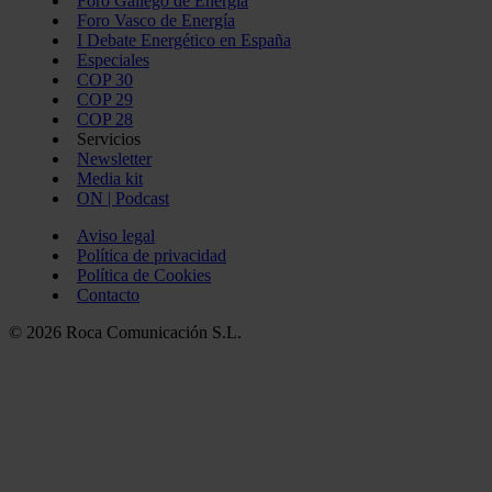
Foro Gallego de Energía
Foro Vasco de Energía
I Debate Energético en España
Especiales
COP 30
COP 29
COP 28
Servicios
Newsletter
Media kit
ON | Podcast
Aviso legal
Política de privacidad
Política de Cookies
Contacto
© 2026 Roca Comunicación S.L.