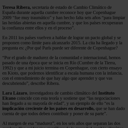
Teresa Ribera,
secretaria de estado de Cambio Climático de
España durante aquella cumbre reconoce hoy que Copenhague
2009 “fue muy traumático” y han hecho falta seis años “para limpiar
las heridas abiertas en aquella cumbre, y que los países recuperaran
la confianza entre ellos y en el proceso”.
En 2011 los países vuelven a hablar de lograr un pacto global y se
proponen como límite para alcanzarlo 2015. La cita ha llegado y la
pregunta es: ¿Por qué París puede ser diferente de Copenhague?
“Por el grado de madurez de la comunidad e internacional, hemos
pasado de una época que se inicia en Río (Cumbre de la Tierra,
1992) y que a mi juicio termina en Copenhague, con cierto ensayo
en Kioto, que podemos identificar a escala humana con la infancia,
con el entendimiento de que hay algo que aprender y que vas
descubriendo”, describe Ribera.
Lara Lázaro
, investigadora de cambio climático del
Instituto
Elcano
coincide con esta teoría y sostiene que “las negociaciones
han llegado a su mayoría de edad”, y un ejemplo de ello “es la
implicación creciente de los países en desarrollo,
que se han dado
cuenta de que todos deben contribuir y poner de su parte”.
Al margen de esa “madurez”, en los seis años que separan las dos