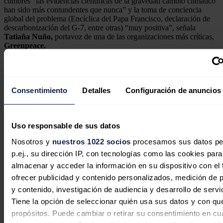
cumbres “las evidencias científicas de la gravedad cambio climático
han sido más contundentes que nunca” y la toma de conciencia
global del problema (Encíclica del Papa Francisco, declaración de
descarbonización del G-7, entre otras) “muy positiva”, señala
Tatiaña Nuño,
portavoz de una de las organizaciones más críticas,
Greenpeace.
Nadie dijo que “poner de acuerdo a 195 países con un pasado, una
tradición y una ambición diferente fuera sencillo”, como recuerda
Ribera, ¿Lo conseguirá París?
Consentimiento
Detalles
Configuración de anuncios
Análisis realizado por Caty Arévalo, de la agencia EFE
Noticias relacionadas
Uso responsable de sus datos
Nosotros y
nuestros 1022 socios
procesamos sus datos pe
p.ej., su dirección IP, con tecnologías como las cookies para
EDP invita a conocer en la FIDMA el
almacenar y acceder la información en su dispositivo con el 
presente y futuro de la energía en
ofrecer publicidad y contenido personalizados, medición de p
Asturias
y contenido, investigación de audiencia y desarrollo de servi
Tiene la opción de seleccionar quién usa sus datos y con qu
Redacción
31/07/2026
propósitos. Puede cambiar o retirar su consentimiento en cu