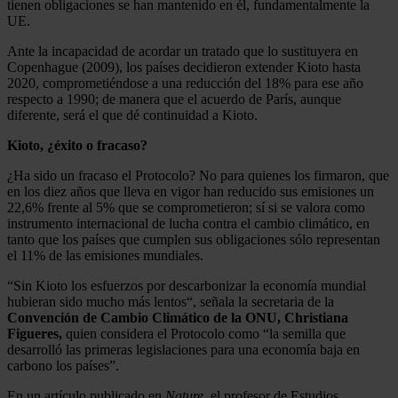
tienen obligaciones se han mantenido en él, fundamentalmente la
UE.
Ante la incapacidad de acordar un tratado que lo sustituyera en
Copenhague (2009), los países decidieron extender Kioto hasta
2020, comprometiéndose a una reducción del 18% para ese año
respecto a 1990; de manera que el acuerdo de París, aunque
diferente, será el que dé continuidad a Kioto.
Kioto, ¿éxito o fracaso?
¿Ha sido un fracaso el Protocolo? No para quienes los firmaron, que
en los diez años que lleva en vigor han reducido sus emisiones un
22,6% frente al 5% que se comprometieron; sí si se valora como
instrumento internacional de lucha contra el cambio climático, en
tanto que los países que cumplen sus obligaciones sólo representan
el 11% de las emisiones mundiales.
“Sin Kioto los esfuerzos por descarbonizar la economía mundial
hubieran sido mucho más lentos“, señala la secretaria de la
Convención de Cambio Climático de la ONU, Christiana
Figueres,
quien considera el Protocolo como “la semilla que
desarrolló las primeras legislaciones para una economía baja en
carbono los países”.
En un artículo publicado en
Nature,
el profesor de Estudios