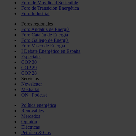
Foro de Movilidad Sostenible
Foro de Transición Energética
Foro Industrial
Foros regionales
Foro Andaluz de Energía
Foro Catalán de Energía
Foro Gallego de Energía
Foro Vasco de Energía
I Debate Energético en España
Especiales
COP 30
COP 29
COP 28
Servicios
Newsletter
Media kit
ON | Podcast
Política energética
Renovables
Mercados
Opinión
Eléctricas
Petróleo & Gas