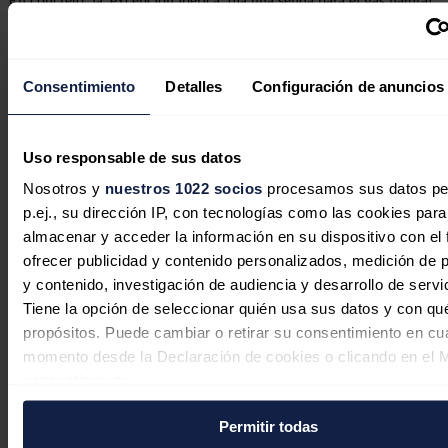
En concreto, la 'excepción ibérica' fija una senda para el gas natural
para generación de electricidad desde un precio de 40 euros/MWh
en los seis meses iniciales, y posteriormente, un incremento mensual
de cinco euros/MWh hasta la finalización de la medida.
Consentimiento
Detalles
Configuración de anuncios
Noticias relacionadas
Uso responsable de sus datos
Nosotros y
nuestros 1022 socios
procesamos sus datos pe
p.ej., su dirección IP, con tecnologías como las cookies para
almacenar y acceder la información en su dispositivo con el 
ofrecer publicidad y contenido personalizados, medición de p
y contenido, investigación de audiencia y desarrollo de servi
Tiene la opción de seleccionar quién usa sus datos y con qu
propósitos. Puede cambiar o retirar su consentimiento en cu
momento desde la Declaración de cookies o clicando en el 
consentimiento.
En defensa de la comercialización
Permitir todas
independiente: competencia, cercanía
Si lo permite, también quisiéramos: