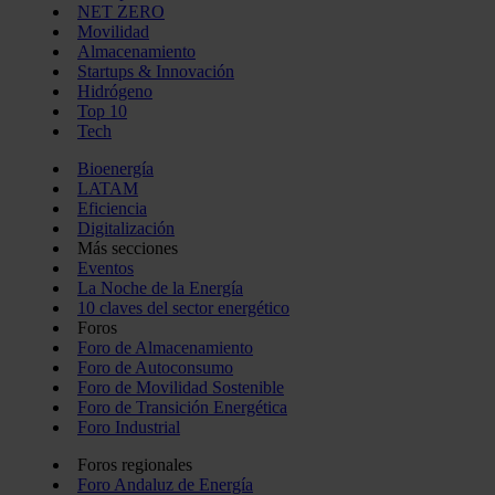
NET ZERO
Movilidad
Almacenamiento
Startups & Innovación
Hidrógeno
Top 10
Tech
Bioenergía
LATAM
Eficiencia
Digitalización
Más secciones
Eventos
La Noche de la Energía
10 claves del sector energético
Foros
Foro de Almacenamiento
Foro de Autoconsumo
Foro de Movilidad Sostenible
Foro de Transición Energética
Foro Industrial
Foros regionales
Foro Andaluz de Energía