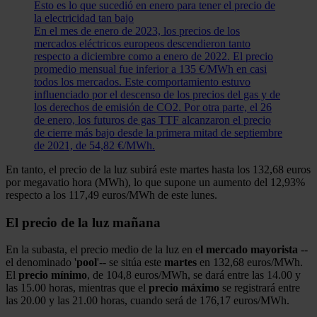
Esto es lo que sucedió en enero para tener el precio de
la electricidad tan bajo
En el mes de enero de 2023, los precios de los
mercados eléctricos europeos descendieron tanto
respecto a diciembre como a enero de 2022. El precio
promedio mensual fue inferior a 135 €/MWh en casi
todos los mercados. Este comportamiento estuvo
influenciado por el descenso de los precios del gas y de
los derechos de emisión de CO2. Por otra parte, el 26
de enero, los futuros de gas TTF alcanzaron el precio
de cierre más bajo desde la primera mitad de septiembre
de 2021, de 54,82 €/MWh.
En tanto, el precio de la luz subirá este martes hasta los 132,68 euros
por megavatio hora (MWh), lo que supone un aumento del 12,93%
respecto a los 117,49 euros/MWh de este lunes.
El precio de la luz mañana
En la subasta, el precio medio de la luz en e
l mercado mayorista
--
el denominado '
pool
'-- se sitúa este
martes
en 132,68 euros/MWh.
El
precio
mínimo
, de 104,8 euros/MWh, se dará entre las 14.00 y
las 15.00 horas, mientras que el
precio
máximo
se registrará entre
las 20.00 y las 21.00 horas, cuando será de 176,17 euros/MWh.