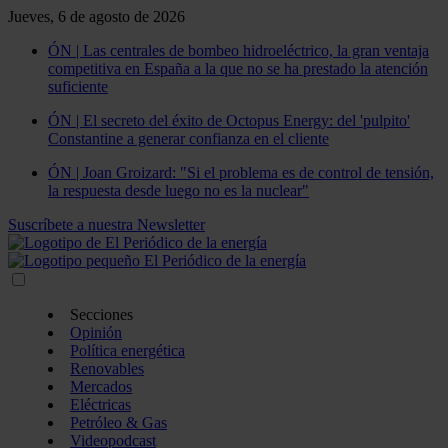
Jueves, 6 de agosto de 2026
ÓN | Las centrales de bombeo hidroeléctrico, la gran ventaja
competitiva en España a la que no se ha prestado la atención
suficiente
ÓN | El secreto del éxito de Octopus Energy: del 'pulpito'
Constantine a generar confianza en el cliente
ÓN | Joan Groizard: "Si el problema es de control de tensión,
la respuesta desde luego no es la nuclear"
Suscríbete a nuestra Newsletter
Secciones
Opinión
Política energética
Renovables
Mercados
Eléctricas
Petróleo & Gas
Videopodcast