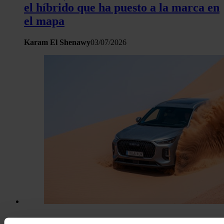
el híbrido que ha puesto a la marca en
el mapa
Karam El Shenawy
03/07/2026
Del Atlas al Sáhara: un viaje por