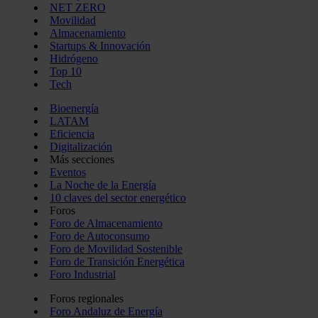
NET ZERO
Movilidad
Almacenamiento
Startups & Innovación
Hidrógeno
Top 10
Tech
Bioenergía
LATAM
Eficiencia
Digitalización
Más secciones
Eventos
La Noche de la Energía
10 claves del sector energético
Foros
Foro de Almacenamiento
Foro de Autoconsumo
Foro de Movilidad Sostenible
Foro de Transición Energética
Foro Industrial
Foros regionales
Foro Andaluz de Energía