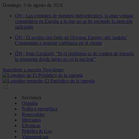
Domingo, 9 de agosto de 2026
ÓN | Las centrales de bombeo hidroeléctrico, la gran ventaja
competitiva en España a la que no se ha prestado la atención
suficiente
ÓN | El secreto del éxito de Octopus Energy: del 'pulpito'
Constantine a generar confianza en el cliente
ÓN | Joan Groizard: "Si el problema es de control de tensión,
la respuesta desde luego no es la nuclear"
Suscríbete a nuestra Newsletter
Secciones
Opinión
Política energética
Renovables
Mercados
Eléctricas
Petróleo & Gas
Videopodcast