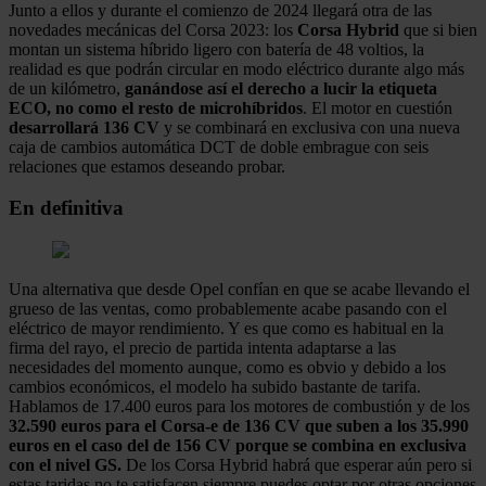
Junto a ellos y durante el comienzo de 2024 llegará otra de las
novedades mecánicas del Corsa 2023: los
Corsa Hybrid
que si bien
montan un sistema híbrido ligero con batería de 48 voltios, la
realidad es que podrán circular en modo eléctrico durante algo más
de un kilómetro,
ganándose así el derecho a lucir la etiqueta
ECO, no como el resto de microhíbridos
. El motor en cuestión
desarrollará 136 CV
y se combinará en exclusiva con una nueva
caja de cambios automática DCT de doble embrague con seis
relaciones que estamos deseando probar.
En definitiva
Una alternativa que desde Opel confían en que se acabe llevando el
grueso de las ventas, como probablemente acabe pasando con el
eléctrico de mayor rendimiento. Y es que como es habitual en la
firma del rayo, el precio de partida intenta adaptarse a las
necesidades del momento aunque, como es obvio y debido a los
cambios económicos, el modelo ha subido bastante de tarifa.
Hablamos de 17.400 euros para los motores de combustión y de los
32.590 euros para el Corsa-e de 136 CV que suben a los 35.990
euros en el caso del de 156 CV porque se combina en exclusiva
con el nivel GS.
De los Corsa Hybrid habrá que esperar aún pero si
estas taridas no te satisfacen siempre puedes optar por otras opciones