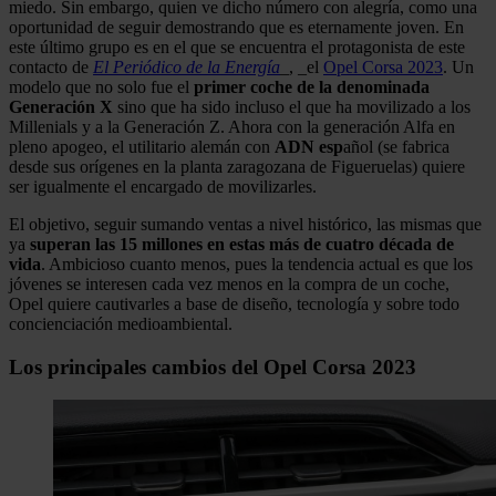
miedo. Sin embargo, quien ve dicho número con alegría, como una
oportunidad de seguir demostrando que es eternamente joven. En
este último grupo es en el que se encuentra el protagonista de este
contacto de
El Periódico de la Energía
_, _el
Opel Corsa 2023
. Un
modelo que no solo fue el
primer coche de la denominada
Generación X
sino que ha sido incluso el que ha movilizado a los
Millenials y a la Generación Z. Ahora con la generación Alfa en
pleno apogeo, el utilitario alemán con
ADN esp
añol (se fabrica
desde sus orígenes en la planta zaragozana de Figueruelas) quiere
ser igualmente el encargado de movilizarles.
El objetivo, seguir sumando ventas a nivel histórico, las mismas que
ya
superan las 15 millones en estas más de cuatro década de
vida
. Ambicioso cuanto menos, pues la tendencia actual es que los
jóvenes se interesen cada vez menos en la compra de un coche,
Opel quiere cautivarles a base de diseño, tecnología y sobre todo
concienciación medioambiental.
Los principales cambios del Opel Corsa 2023