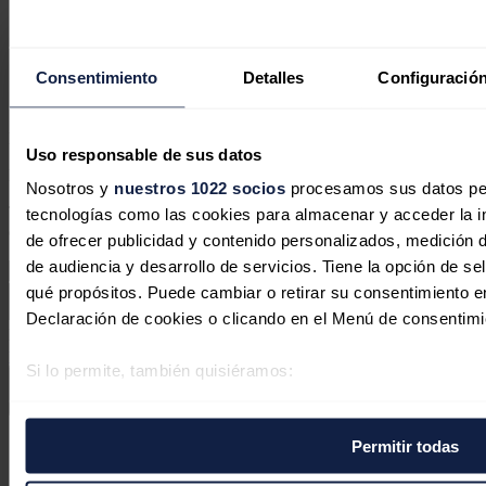
Marruecos con un SUV híbrido
enchufable, el Ebro s900
Consentimiento
Detalles
Configuración
Karam El Shenawy
26/06/2026
No hay comentarios
Uso responsable de sus datos
Deja tu comentario
Nosotros y
nuestros 1022 socios
procesamos sus datos pers
Tu dirección de correo electrónico no será publicada. Todos los
tecnologías como las cookies para almacenar y acceder la in
campos son obligatorios
de ofrecer publicidad y contenido personalizados, medición d
de audiencia y desarrollo de servicios. Tiene la opción de s
qué propósitos. Puede cambiar o retirar su consentimiento 
Declaración de cookies o clicando en el Menú de consentimi
Este sitio web está protegido por reCAPTCHA y la
Política de
privacidad
y
Términos de servicio
de Google aplican.
Si lo permite, también quisiéramos:
Recopilar información sobre su ubicación geográfica 
Enviar comentario
varios metros
Síguenos en redes sociales
Permitir todas
Identificar su dispositivo analizándolo activamente p
(huellas digitales)