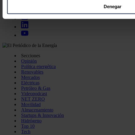
Obtenga más información sobre cómo se procesan sus datos
Denegar
preferencias en la
sección de datos
. Puede cambiar o retira
momento en la Declaración de cookies.
Las cookies de este sitio web se usan para personalizar el c
funciones de redes sociales y analizar el tráfico. Además, 
que haga del sitio web con nuestros partners de redes social
Secciones
pueden combinarla con otra información que les haya proporc
Opinión
del uso que haya hecho de sus servicios.
Política energética
Renovables
Mercados
Eléctricas
Petróleo & Gas
Videopodcast
NET ZERO
Movilidad
Almacenamiento
Startups & Innovación
Hidrógeno
Top 10
Tech