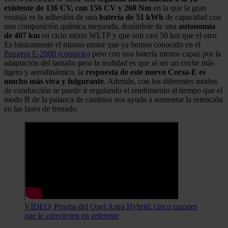
existente de 136 CV, con 156 CV y 260 Nm
en la que la gran
ventaja es la adhesión de una
batería de 51 kWh
de capacidad con
una composición química mejorada, dotándole de una
autonomía
de 407 km
en ciclo mixto WLTP y que son casi 50 km que el otro.
Es básicamente el mismo motor que ya hemos conocido en el
Peugeot E-2008 (contacto)
pero con una batería menos capaz por la
adaptación del tamaño pero la realidad es que al ser un coche más
ligero y aerodinámico, la
respuesta de este nuevo Corsa-E es
mucho más viva y fulgurante
. Además, con los diferentes modos
de conducción se puede ir regulando el rendimiento al tiempo que el
modo B de la palanca de cambios nos ayuda a aumentar la retención
en las fases de frenado.
VÍDEO| Prueba del Opel Astra Hybrid: cinco razones
que le convierten en referente