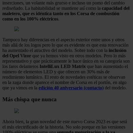
inserciones, un volante más grueso e incluso un pomo del cambio
rediseñado. La habitabilidad se mantiene así como la
capacidad del
maletero, que es idéntica tanto en los Corsa de combustión
como en los 100% eléctricos
.
Tampoco hay diferencias en el aspecto exterior entre unos y otros
más allá de los logos pero lo que es evidente es que esta renovación
ha aumentado el atractivo del modelo. Sobre todo con la
inclusión
del Opel Vizor
que ya hemos visto en otros modelos. Pero lo más
representativo y que prácticamente le hace único en su categoría son
los faros delanteros
IntelliLux LED Matrix
que han aumentado el
número de elementos LED y que ofrecen un 30% más de
rendimiento lumínico. El resto de novedades estéticas se observan
en la zaga donde aparece el nombre de Corsa en el portón, en algo
que ya vimos en la
edición 40 aniversario (contacto)
del modelo.
Más chispa que nunca
Ahora bien, la gran novedad de este nuevo Corsa 2023 es que será
el más electrificado de la historia. No solo porque en las versiones
100% eléctricas se sume una
segunda motorización a la ya