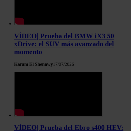
VÍDEO| Prueba del BMW iX3 50
xDrive: el SUV más avanzado del
momento
Karam El Shenawy
17/07/2026
VÍDEO| Prueba del Ebro s400 HEV: