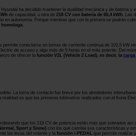
, Hyundai ha decidido mantener la dualidad mecánica y de batería y 
 kWh
de capacidad, u otra de
218 CV con batería de 65,4 kWh
. Las 
vio en autonomía. Porque mientras que con la primera se podrán cubr
e homologa
.
s permite conectarse en tomas de corriente continua de 102,5 kW nec
Electric de acceso y algo más de 5 horas en el más potente. Del m
uerzo de ofrecer la
función V2L (Vehicle 2 Load), es decir, la
carga 
odelo. La toma de contacto fue breve por los alrededores interurban
a realidad es que los primeros kilómetros realizados con el Kona El
rroborando que los 218 CV de potencia están más que sobrados así 
ormal, Sport y Snow)
con los que cambia sus características y emp
te las levas del volante y la
función i-PEDAL
que permite realizar u