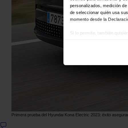
personalizados, medición de p
de seleccionar quién usa sus
momento desde la Declaració
Si lo permite, también quisi
Recopilar información
Identificar su disposi
Obtenga más información sob
datos
. Puede cambiar o reti
Las cookies de este sitio we
y analizar el tráfico. Ademá
redes sociales, publicidad y
que hayan recopilado a parti
Primera prueba del Hyundai Kona Electric 2023: éxito asegura