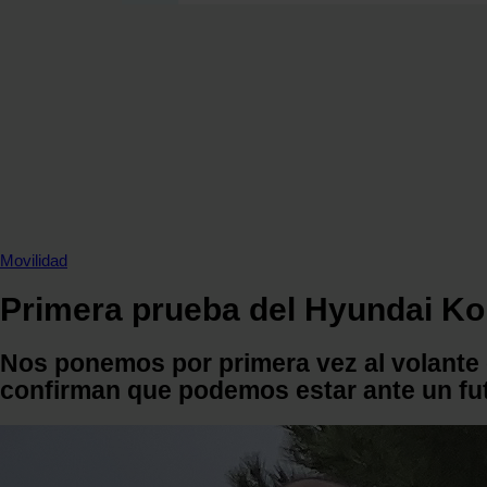
SECCIONES
OPINIÓN
POLÍTICA ENERGÉTICA
RENOVABLES
MERCADOS
ELÉCTRICAS
PETRÓLEO & GAS
VIDEOPODCAST
Movilidad
NET ZERO
Primera prueba del Hyundai Kon
MOVILIDAD
ALMACENAMIENTO
Nos ponemos por primera vez al volante 
STARTUPS & INNOVACIÓN
confirman que podemos estar ante un fu
HIDRÓGENO
TOP 10
TECH