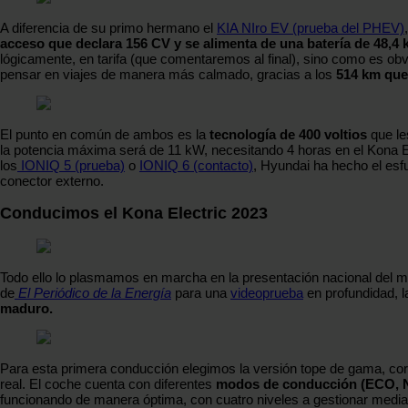
A diferencia de su primo hermano el
KIA NIro EV (prueba del PHEV)
acceso que declara 156 CV y se alimenta de una batería de 48,4
lógicamente, en tarifa (que comentaremos al final), sino como es ob
pensar en viajes de manera más calmado, gracias a los
514 km qu
El punto en común de ambos es la
tecnología de 400 voltios
que le
la potencia máxima será de 11 kW, necesitando 4 horas en el Kona 
los
IONIQ 5 (prueba)
o
IONIQ 6 (contacto)
, Hyundai ha hecho el esf
conector externo.
Conducimos el Kona Electric 2023
Todo ello lo plasmamos en marcha en la presentación nacional del m
de
El Periódico de la Energía
para una
videoprueba
en profundidad, l
maduro.
Para esta primera conducción elegimos la versión tope de gama, co
real. El coche cuenta con diferentes
modos de conducción (ECO, N
funcionando de manera óptima, con cuatro niveles a gestionar median