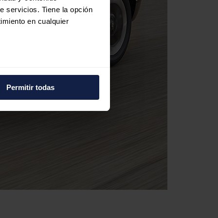
e servicios. Tiene la opción
imiento en cualquier
e varios metros
icas (huellas digitales)
Permitir todas
eferencias en la
sección de
e cookies.
 funciones de redes sociales
con nuestros partners de
ue les haya proporcionado o