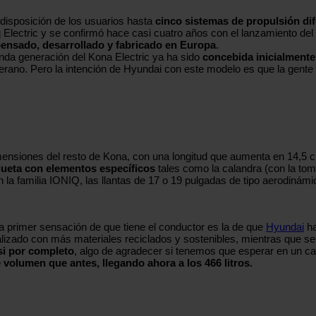
 disposición de los usuarios hasta
cinco sistemas de propulsión di
q Electric y se confirmó hace casi cuatro años con el lanzamiento del
ensado, desarrollado y fabricado en Europa
.
nda generación del Kona Electric ya ha sido
concebida inicialment
ano. Pero la intención de Hyundai con este modelo es que la gente e
imensiones del resto de Kona, con una longitud que aumenta en 14,5 c
lueta con elementos específicos
tales como la calandra (con la tom
n la familia IONIQ, las llantas de 17 o 19 pulgadas de tipo aerodinámi
 la primer sensación de que tiene el conductor es la de que
Hyundai
ha
alizado con más materiales reciclados y sostenibles, mientras que s
asi por completo
, algo de agradecer si tenemos que esperar en un carg
volumen que antes, llegando ahora a los 466 litros.