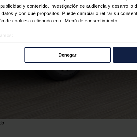
ublicidad y contenido, investigación de audiencia y desarrollo d
 datos y con qué propósitos. Puede cambiar o retirar su consent
n de cookies o clicando en el Menú de consentimiento.
éramos:
 sobre su ubicación geográfica que puede tener una precisión d
tivo analizándolo activamente para buscar características específ
Denegar
re cómo se procesan sus datos personales y establezca sus pr
rar su consentimiento en cualquier momento en la Declaración d
b se usan para personalizar el contenido y los anuncios, ofrecer
s, compartimos información sobre el uso que haga del sitio web 
 análisis web, quienes pueden combinarla con otra información q
r del uso que haya hecho de sus servicios.
do