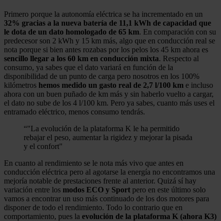
Primero porque la autonomía eléctrica se ha incrementado en un
32% gracias a la nueva batería de 11,1 kWh de capacidad que
le dota de un dato homologado de 65 km
. En comparación con su
predecesor son 2 kWh y 15 km más, algo que en conducción real se
nota porque si bien antes rozabas por los pelos los 45 km ahora es
sencillo llegar a los 60 km en conducción mixta
. Respecto al
consumo, ya sabes que el dato variará en función de la
disponibilidad de un punto de carga pero nosotros en los 100%
kilómetros
hemos medido un gasto real de 2,7 l/100 km
e incluso
ahora con un buen puñado de km más y sin haberlo vuelto a cargar,
el dato no sube de los 4 l/100 km. Pero ya sabes, cuanto más uses el
entramado eléctrico, menos consumo tendrás.
“
"La evolución de la plataforma K le ha permitido
rebajar el peso, aumentar la rigidez y mejorar la pisada
y el confort"
En cuanto al rendimiento se le nota más vivo que antes en
conducción eléctrica pero al agotarse la energía no encontramos una
mejoría notable de prestaciones frente al anterior. Quizá sí hay
variación entre los
modos ECO y Sport
pero en este último solo
vamos a encontrar un uso más continuado de los dos motores para
disponer de todo el rendimiento. Todo lo contrario que en
comportamiento, pues la
evolución de la plataforma K (ahora K3)