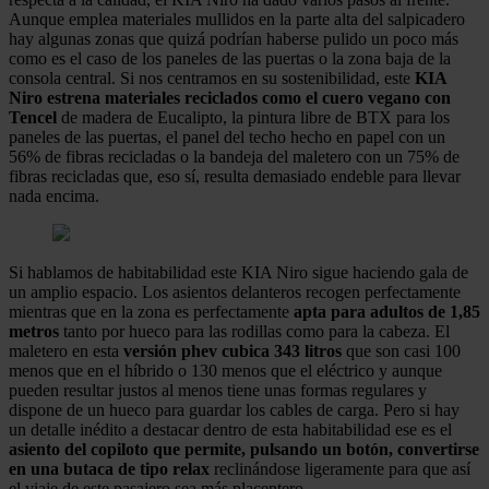
Aunque emplea materiales mullidos en la parte alta del salpicadero
hay algunas zonas que quizá podrían haberse pulido un poco más
como es el caso de los paneles de las puertas o la zona baja de la
consola central. Si nos centramos en su sostenibilidad, este
KIA
Niro estrena materiales reciclados como el cuero vegano con
Tencel
de madera de Eucalipto, la pintura libre de BTX para los
paneles de las puertas, el panel del techo hecho en papel con un
56% de fibras recicladas o la bandeja del maletero con un 75% de
fibras recicladas que, eso sí, resulta demasiado endeble para llevar
nada encima.
Si hablamos de habitabilidad este KIA Niro sigue haciendo gala de
un amplio espacio. Los asientos delanteros recogen perfectamente
mientras que en la zona es perfectamente
apta para adultos de 1,85
metros
tanto por hueco para las rodillas como para la cabeza. El
maletero en esta
versión phev cubica 343 litros
que son casi 100
menos que en el híbrido o 130 menos que el eléctrico y aunque
pueden resultar justos al menos tiene unas formas regulares y
dispone de un hueco para guardar los cables de carga. Pero si hay
un detalle inédito a destacar dentro de esta habitabilidad ese es el
asiento del copiloto que permite, pulsando un botón, convertirse
en una butaca de tipo relax
reclinándose ligeramente para que así
el viaje de este pasajero sea más placentero.