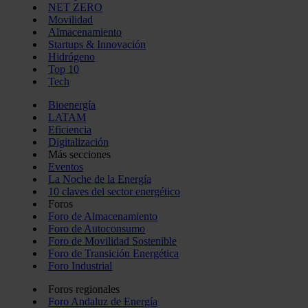
NET ZERO
Movilidad
Almacenamiento
Startups & Innovación
Hidrógeno
Top 10
Tech
Bioenergía
LATAM
Eficiencia
Digitalización
Más secciones
Eventos
La Noche de la Energía
10 claves del sector energético
Foros
Foro de Almacenamiento
Foro de Autoconsumo
Foro de Movilidad Sostenible
Foro de Transición Energética
Foro Industrial
Foros regionales
Foro Andaluz de Energía