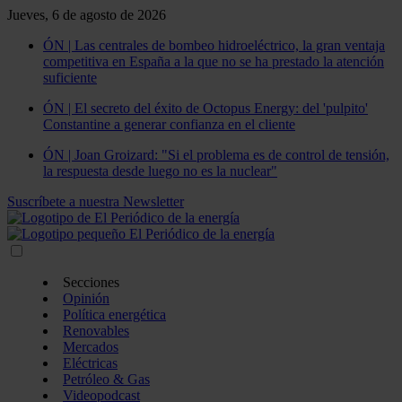
Jueves, 6 de agosto de 2026
ÓN | Las centrales de bombeo hidroeléctrico, la gran ventaja
competitiva en España a la que no se ha prestado la atención
suficiente
ÓN | El secreto del éxito de Octopus Energy: del 'pulpito'
Constantine a generar confianza en el cliente
ÓN | Joan Groizard: "Si el problema es de control de tensión,
la respuesta desde luego no es la nuclear"
Suscríbete a nuestra Newsletter
Secciones
Opinión
Política energética
Renovables
Mercados
Eléctricas
Petróleo & Gas
Videopodcast