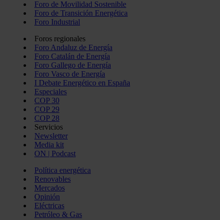
Foro de Movilidad Sostenible
Foro de Transición Energética
Foro Industrial
Foros regionales
Foro Andaluz de Energía
Foro Catalán de Energía
Foro Gallego de Energía
Foro Vasco de Energía
I Debate Energético en España
Especiales
COP 30
COP 29
COP 28
Servicios
Newsletter
Media kit
ON | Podcast
Política energética
Renovables
Mercados
Opinión
Eléctricas
Petróleo & Gas