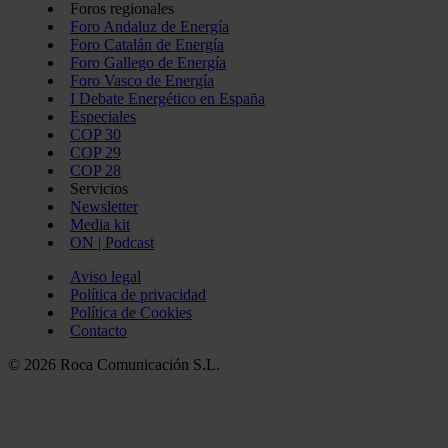
Foros regionales
Foro Andaluz de Energía
Foro Catalán de Energía
Foro Gallego de Energía
Foro Vasco de Energía
I Debate Energético en España
Especiales
COP 30
COP 29
COP 28
Servicios
Newsletter
Media kit
ON | Podcast
Aviso legal
Política de privacidad
Política de Cookies
Contacto
© 2026 Roca Comunicación S.L.