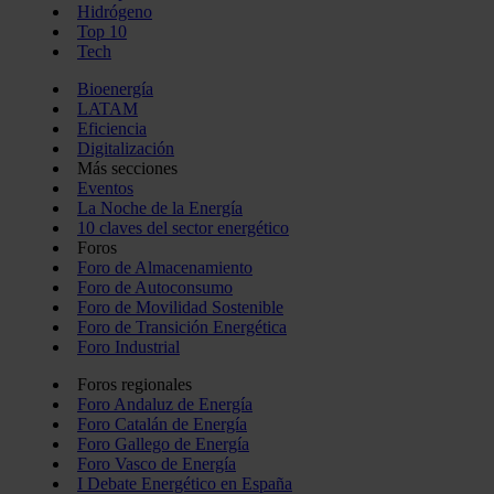
Hidrógeno
Top 10
Tech
Bioenergía
LATAM
Eficiencia
Digitalización
Más secciones
Eventos
La Noche de la Energía
10 claves del sector energético
Foros
Foro de Almacenamiento
Foro de Autoconsumo
Foro de Movilidad Sostenible
Foro de Transición Energética
Foro Industrial
Foros regionales
Foro Andaluz de Energía
Foro Catalán de Energía
Foro Gallego de Energía
Foro Vasco de Energía
I Debate Energético en España