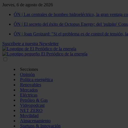
Jueves, 6 de agosto de 2026
ÓN | Las centrales de bombeo hidroeléctrico, la gran ventaja co
ÓN | El secreto del éxito de Octopus Energy: del 'pulpito' Const
ÓN | Joan Groizard: "Si el problema es de control de tensión, l
Suscríbete a nuestra Newsletter
Secciones
Opinión
Política energética
Renovables
Mercados
Eléctricas
Petróleo & Gas
Videopodcast
NET ZERO
Movilidad
Almacenamiento
Startups & Innovación