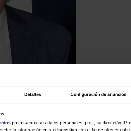
Detalles
Configuración de anuncios
os
ocios
procesamos sus datos personales, p.ej., su dirección IP, 
der la información en su dispositivo con el fin de ofrecer publi