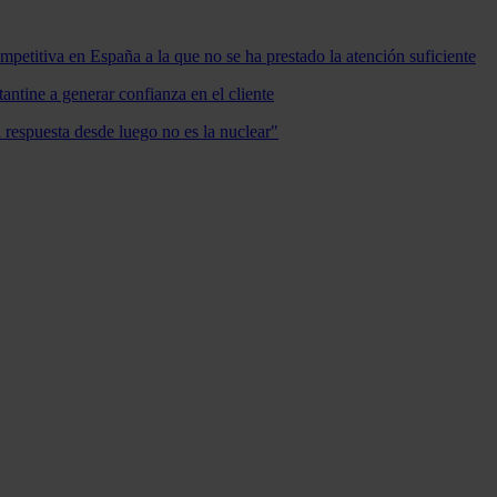
mpetitiva en España a la que no se ha prestado la atención suficiente
antine a generar confianza en el cliente
a respuesta desde luego no es la nuclear"