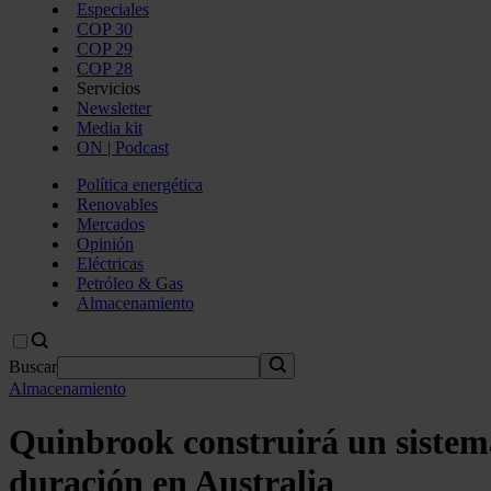
Especiales
COP 30
COP 29
COP 28
Servicios
Newsletter
Media kit
ON | Podcast
Política energética
Renovables
Mercados
Opinión
Eléctricas
Petróleo & Gas
Almacenamiento
Buscar
Almacenamiento
Quinbrook construirá un sistem
duración en Australia