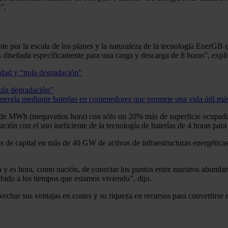
”.
 por la escala de los planes y la naturaleza de la tecnología EnerGB q
as diseñada específicamente para una carga y descarga de 8 horas”, expl
nula degradación”
rgía mediante baterías en contenedores que promete una vida útil más
d de MWh (megavatios hora) con sólo un 20% más de superficie ocupad
ación con el uso ineficiente de la tecnología de baterías de 4 horas par
s de capital en más de 40 GW de activos de infraestructuras energética
ica y es hora, como nación, de conectar los puntos entre nuestros abundan
ebido a los tiempos que estamos viviendo”, dijo.
echar sus ventajas en costes y su riqueza en recursos para convertirse 