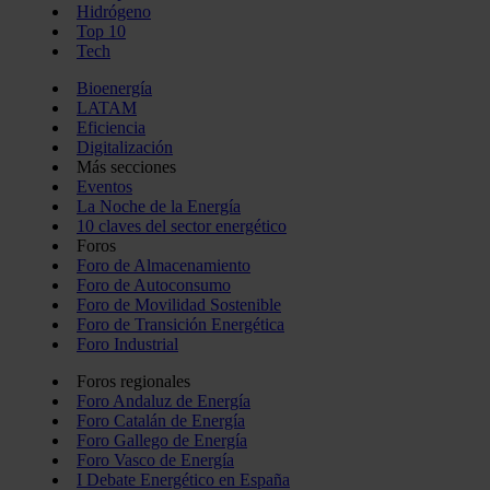
Hidrógeno
Top 10
Tech
Bioenergía
LATAM
Eficiencia
Digitalización
Más secciones
Eventos
La Noche de la Energía
10 claves del sector energético
Foros
Foro de Almacenamiento
Foro de Autoconsumo
Foro de Movilidad Sostenible
Foro de Transición Energética
Foro Industrial
Foros regionales
Foro Andaluz de Energía
Foro Catalán de Energía
Foro Gallego de Energía
Foro Vasco de Energía
I Debate Energético en España