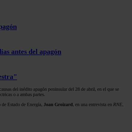
apagón
días antes del apagón
estra"
ausas del inédito apagón peninsular del 28 de abril, en el que se
éctricas o a ambas partes.
o de Estado de Energía,
Joan Groizard
, en una entrevista en
RNE
,