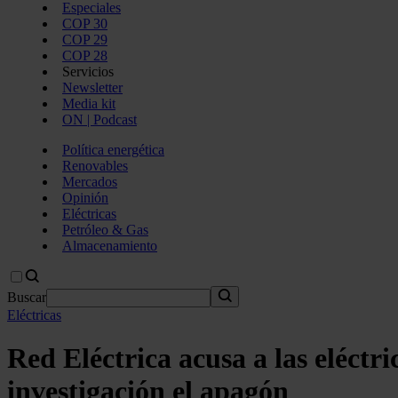
Especiales
COP 30
COP 29
COP 28
Servicios
Newsletter
Media kit
ON | Podcast
Política energética
Renovables
Mercados
Opinión
Eléctricas
Petróleo & Gas
Almacenamiento
Buscar
Eléctricas
Red Eléctrica acusa a las eléctri
investigación el apagón