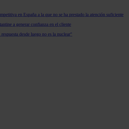
mpetitiva en España a la que no se ha prestado la atención suficiente
antine a generar confianza en el cliente
a respuesta desde luego no es la nuclear"