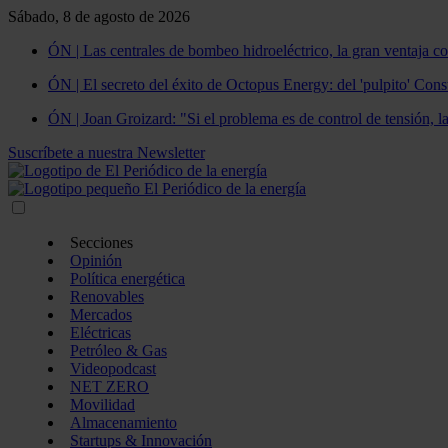
Sábado, 8 de agosto de 2026
ÓN | Las centrales de bombeo hidroeléctrico, la gran ventaja co
ÓN | El secreto del éxito de Octopus Energy: del 'pulpito' Const
ÓN | Joan Groizard: "Si el problema es de control de tensión, l
Suscríbete a nuestra Newsletter
Secciones
Opinión
Política energética
Renovables
Mercados
Eléctricas
Petróleo & Gas
Videopodcast
NET ZERO
Movilidad
Almacenamiento
Startups & Innovación