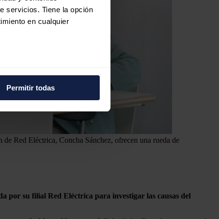
e servicios. Tiene la opción
imiento en cualquier
e varios metros
icas (huellas digitales)
Permitir todas
eferencias en la
sección de
e cookies.
 funciones de redes sociales
ón de Red Eléctrica, Concha Sánchez, ofrecen una rueda de
con nuestros partners de
ue les haya proporcionado o
a por su filial Red Eléctrica para investigar las causas del