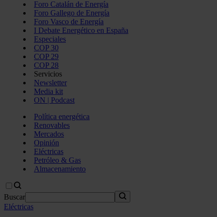
Foro Catalán de Energía
Foro Gallego de Energía
Foro Vasco de Energía
I Debate Energético en España
Especiales
COP 30
COP 29
COP 28
Servicios
Newsletter
Media kit
ON | Podcast
Política energética
Renovables
Mercados
Opinión
Eléctricas
Petróleo & Gas
Almacenamiento
Buscar
Eléctricas