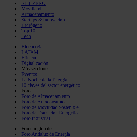
NET ZERO
Movilidad
Almacenamiento
Startups & Innovación
Hidrógeno
Top 10
Tech
Bioenergía
LATAM
Eficiencia
Digitalización
Más secciones
Eventos
La Noche de la Energía
10 claves del sector energético
Foros
Foro de Almacenamiento
Foro de Autoconsumo
Foro de Movilidad Sostenible
Foro de Transición Energética
Foro Industrial
Foros regionales
Foro Andaluz de Energía