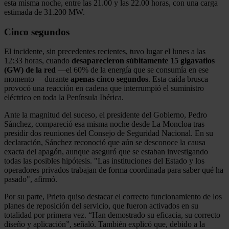
esta misma noche, entre las 21.00 y las 22.00 horas, con una carga
estimada de 31.200 MW.
Cinco segundos
El incidente, sin precedentes recientes, tuvo lugar el lunes a las
12:33 horas, cuando
desaparecieron súbitamente 15 gigavatios
(GW) de la red
—el 60% de la energía que se consumía en ese
momento— durante
apenas cinco segundos
. Esta caída brusca
provocó una reacción en cadena que interrumpió el suministro
eléctrico en toda la Península Ibérica.
Ante la magnitud del suceso, el presidente del Gobierno, Pedro
Sánchez, compareció esa misma noche desde La Moncloa tras
presidir dos reuniones del Consejo de Seguridad Nacional. En su
declaración, Sánchez reconoció que aún se desconoce la causa
exacta del apagón, aunque aseguró que se estaban investigando
todas las posibles hipótesis. "Las instituciones del Estado y los
operadores privados trabajan de forma coordinada para saber qué ha
pasado", afirmó.
Por su parte, Prieto quiso destacar el correcto funcionamiento de los
planes de reposición del servicio, que fueron activados en su
totalidad por primera vez. “Han demostrado su eficacia, su correcto
diseño y aplicación”, señaló. También explicó que, debido a la