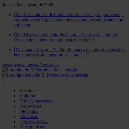
Jueves, 6 de agosto de 2026
ÓN | Las centrales de bombeo hidroeléctrico, la gran ventaja
competitiva en España a la que no se ha prestado la atención
suficiente
ÓN | El secreto del éxito de Octopus Energy: del 'pulpito'
Constantine a generar confianza en el cliente
ÓN | Joan Groizard: "Si el problema es de control de tensión,
la respuesta desde luego no es la nuclear"
Suscríbete a nuestra Newsletter
Secciones
Opinión
Política energética
Renovables
Mercados
Eléctricas
Petróleo & Gas
Videopodcast