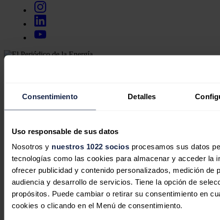
Secciones
Opinión
Política energética
Consentimiento
Detalles
Config
Renovables
Mercados
Eléctricas
Petróleo & Gas
Uso responsable de sus datos
Videopodcast
NET ZERO
Nosotros y
nuestros 1022 socios
procesamos sus datos pers
Movilidad
tecnologías como las cookies para almacenar y acceder la in
Almacenamiento
Startups & Innovación
ofrecer publicidad y contenido personalizados, medición de p
Hidrógeno
audiencia y desarrollo de servicios. Tiene la opción de sele
Top 10
propósitos. Puede cambiar o retirar su consentimiento en c
Tech
cookies o clicando en el Menú de consentimiento.
Bioenergía