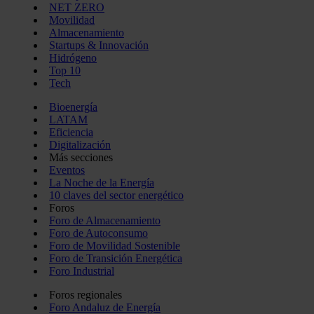
NET ZERO
Movilidad
Almacenamiento
Startups & Innovación
Hidrógeno
Top 10
Tech
Bioenergía
LATAM
Eficiencia
Digitalización
Más secciones
Eventos
La Noche de la Energía
10 claves del sector energético
Foros
Foro de Almacenamiento
Foro de Autoconsumo
Foro de Movilidad Sostenible
Foro de Transición Energética
Foro Industrial
Foros regionales
Foro Andaluz de Energía