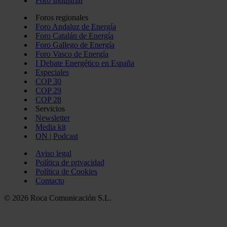
Foro Industrial
Foros regionales
Foro Andaluz de Energía
Foro Catalán de Energía
Foro Gallego de Energía
Foro Vasco de Energía
I Debate Energético en España
Especiales
COP 30
COP 29
COP 28
Servicios
Newsletter
Media kit
ON | Podcast
Aviso legal
Política de privacidad
Política de Cookies
Contacto
© 2026 Roca Comunicación S.L.