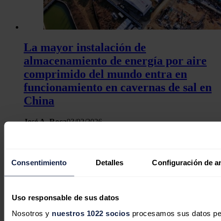
La mayor instalación de
almacenamiento de energía por aire
comprimido del mundo entra en
funcionamiento en cavernas de sal en
China
José A. Roca
03/02/2026
Un comentario
Consentimiento
Detalles
Configuración de a
galan
Uso responsable de sus datos
Nosotros y
nuestros 1022 socios
procesamos sus datos pers
08/02/2024