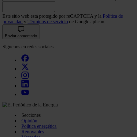
recopilado a partir del uso que haya hecho de sus servicios.
Este sitio web está protegido por reCAPTCHA y la
Política de
privacidad
y
Términos de servicio
de Google aplican.
Enviar comentario
Síguenos en redes sociales
Secciones
Opinión
Política energética
Renovables