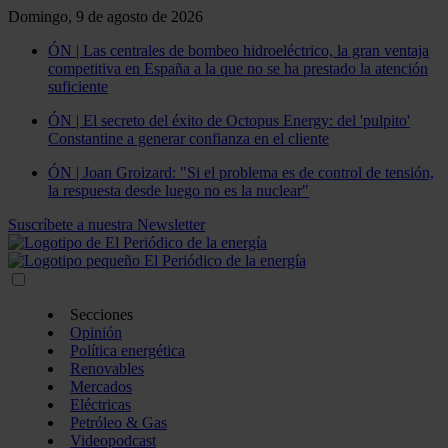
Domingo, 9 de agosto de 2026
ÓN | Las centrales de bombeo hidroeléctrico, la gran ventaja
competitiva en España a la que no se ha prestado la atención
suficiente
ÓN | El secreto del éxito de Octopus Energy: del 'pulpito'
Constantine a generar confianza en el cliente
ÓN | Joan Groizard: "Si el problema es de control de tensión,
la respuesta desde luego no es la nuclear"
Suscríbete a nuestra Newsletter
Secciones
Opinión
Política energética
Renovables
Mercados
Eléctricas
Petróleo & Gas
Videopodcast