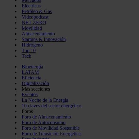
Mercados
Eléctricas
Petróleo & Gas
Videopodcast
NET ZERO
Movilidad
Almacenamiento
Startups & Innovación
Hidrógeno
Top 10
Tech
Bioenergía
LATAM
Eficiencia
Digitalización
Más secciones
Eventos
La Noche de la Energía
10 claves del sector energético
Foros
Foro de Almacenamiento
Foro de Autoconsumo
Foro de Movilidad Sostenible
Foro de Transición Energética