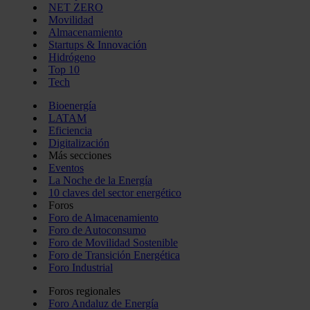
NET ZERO
Movilidad
Almacenamiento
Startups & Innovación
Hidrógeno
Top 10
Tech
Bioenergía
LATAM
Eficiencia
Digitalización
Más secciones
Eventos
La Noche de la Energía
10 claves del sector energético
Foros
Foro de Almacenamiento
Foro de Autoconsumo
Foro de Movilidad Sostenible
Foro de Transición Energética
Foro Industrial
Foros regionales
Foro Andaluz de Energía