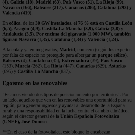
(4), Galicia (18), Madrid (63), País Vasco (51), La Rioja (99),
Navarra (166), Baleares (217), Canarias (206), Cataluña (293) y
Valencia (419).
En
eólica
, de los
30 GW instalados, el 76 % está en Castilla León
(6,5), Aragón (4,9), Castilla-La Mancha (3,9), Galicia (3,8) y
Andalucía (3,5). Por encima del gigavatio (1.000 MW), también
figuran Navarra (1,35), Cataluña (1,34) y Valencia (1,24).
A la cola y ya en megavatios,
Madrid
, con cero (según los expertos
por falta de espacio no protegido para albergar un
parque eólico
),
Baleares
(4),
Cantabria
(35),
Extremadura
(39),
País
Vasco
(153),
Murcia
(262),
La Rioja
(447),
Canarias
(629),
Asturias
(695) y
Castilla-La Mancha
(837).
Egoísmo en las renovables
"Estamos viendo dos tipos de posicionamiento por territorios". Por
un lado, aquellos que ven en las renovables una oportunidad para su
región, para generar ingresos y ayudar al desarrollo de la España
rural; y una responsabilidad en la lucha contra el cambio climático,
según el director general de la
Unión Española Fotovoltaica
(UNEF), José Donoso
.
**En el caso de la fotovoltaica, este bloque lo encabezan