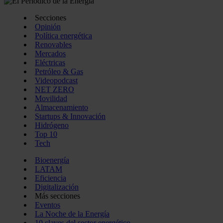
Secciones
Opinión
Política energética
Renovables
Mercados
Eléctricas
Petróleo & Gas
Videopodcast
NET ZERO
Movilidad
Almacenamiento
Startups & Innovación
Hidrógeno
Top 10
Tech
Bioenergía
LATAM
Eficiencia
Digitalización
Más secciones
Eventos
La Noche de la Energía
10 claves del sector energético