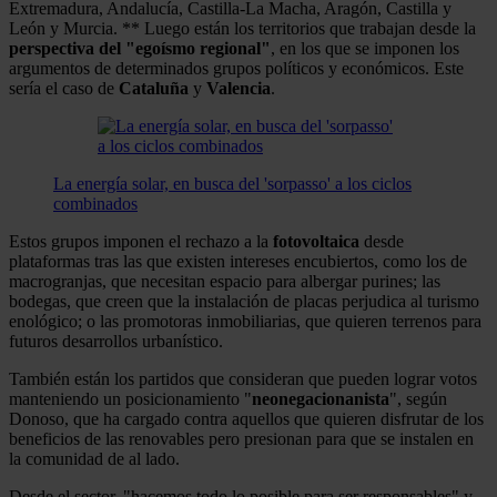
Extremadura, Andalucía, Castilla-La Macha, Aragón, Castilla y
León y Murcia. ** Luego están los territorios que trabajan desde la
perspectiva del "egoísmo regional"
, en los que se imponen los
argumentos de determinados grupos políticos y económicos. Este
sería el caso de
Cataluña
y
Valencia
.
La energía solar, en busca del 'sorpasso' a los ciclos
combinados
Estos grupos imponen el rechazo a la
fotovoltaica
desde
plataformas tras las que existen intereses encubiertos, como los de
macrogranjas, que necesitan espacio para albergar purines; las
bodegas, que creen que la instalación de placas perjudica al turismo
enológico; o las promotoras inmobiliarias, que quieren terrenos para
futuros desarrollos urbanístico.
También están los partidos que consideran que pueden lograr votos
manteniendo un posicionamiento "
neonegacionanista
", según
Donoso, que ha cargado contra aquellos que quieren disfrutar de los
beneficios de las renovables pero presionan para que se instalen en
la comunidad de al lado.
Desde el sector, "hacemos todo lo posible para ser responsables" y