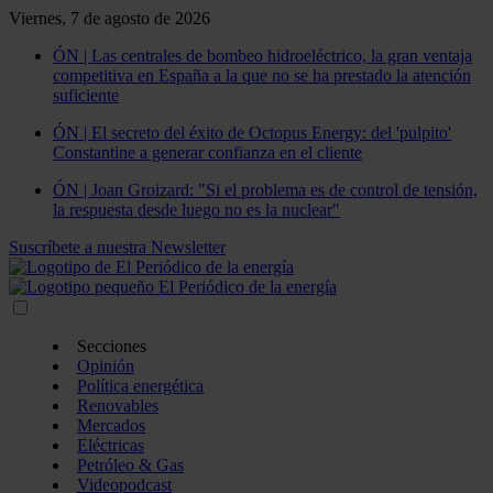
Viernes, 7 de agosto de 2026
ÓN | Las centrales de bombeo hidroeléctrico, la gran ventaja
competitiva en España a la que no se ha prestado la atención
suficiente
ÓN | El secreto del éxito de Octopus Energy: del 'pulpito'
Constantine a generar confianza en el cliente
ÓN | Joan Groizard: "Si el problema es de control de tensión,
la respuesta desde luego no es la nuclear"
Suscríbete a nuestra Newsletter
Secciones
Opinión
Política energética
Renovables
Mercados
Eléctricas
Petróleo & Gas
Videopodcast