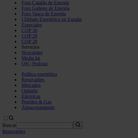
Foro Catalán de Energía
Foro Gallego de Energía
Foro Vasco de Energía
I Debate Energético en España
Especiales
COP 30
COP 29
COP 28
Servicios
Newsletter
Media kit
ON | Podcast
Política energética
Renovables
Mercados
Opinión
Eléctricas
Petróleo & Gas
Almacenamiento
Buscar
Renovables