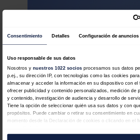
Ecopetrol consigue un acuerdo con 30
Consentimiento
Detalles
Configuración de anuncios
comunidades de La Guajira para
construir el parque eólico Windpeshi
Uso responsable de sus datos
Redacción
26/11/2025
Nosotros y
nuestros 1022 socios
procesamos sus datos pe
p.ej., su dirección IP, con tecnologías como las cookies para
almacenar y acceder la información en su dispositivo con el 
ofrecer publicidad y contenido personalizados, medición de p
y contenido, investigación de audiencia y desarrollo de servi
Tiene la opción de seleccionar quién usa sus datos y con qu
propósitos. Puede cambiar o retirar su consentimiento en cu
momento desde la Declaración de cookies o clicando en el 
consentimiento.