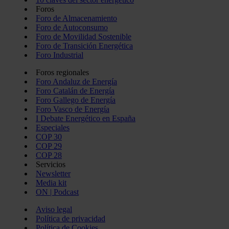
Foros
Foro de Almacenamiento
Foro de Autoconsumo
Foro de Movilidad Sostenible
Foro de Transición Energética
Foro Industrial
Foros regionales
Foro Andaluz de Energía
Foro Catalán de Energía
Foro Gallego de Energía
Foro Vasco de Energía
I Debate Energético en España
Especiales
COP 30
COP 29
COP 28
Servicios
Newsletter
Media kit
ON | Podcast
Aviso legal
Política de privacidad
Política de Cookies