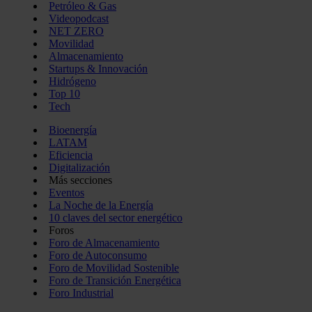
Petróleo & Gas
Videopodcast
NET ZERO
Movilidad
Almacenamiento
Startups & Innovación
Hidrógeno
Top 10
Tech
Bioenergía
LATAM
Eficiencia
Digitalización
Más secciones
Eventos
La Noche de la Energía
10 claves del sector energético
Foros
Foro de Almacenamiento
Foro de Autoconsumo
Foro de Movilidad Sostenible
Foro de Transición Energética
Foro Industrial