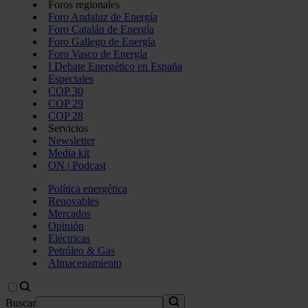
Foros regionales
Foro Andaluz de Energía
Foro Catalán de Energía
Foro Gallego de Energía
Foro Vasco de Energía
I Debate Energético en España
Especiales
COP 30
COP 29
COP 28
Servicios
Newsletter
Media kit
ON | Podcast
Política energética
Renovables
Mercados
Opinión
Eléctricas
Petróleo & Gas
Almacenamiento
Buscar