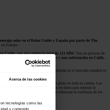
energía solar en el Reino Unido y España por parte de The
S en Europa.
eino Unido, con una potencia total de 121 MW.
Tras un proceso de
y mantener cuatro parques solares y una subestación en Cádiz,
astecer a más de 200 000 hogares.
ada de energías renovables. Desde su entrada en el mercado español en
Acerca de las cookies
 un rendimiento sostenible a largo plazo en toda su cartera. Las
en O&M y de tomar decisiones basadas en datos para mejorar la
 fiables y rentables, sino que también refuerzan la confianza de los
con tecnologías como las
cidad y contenido