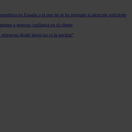
mpetitiva en España a la que no se ha prestado la atención suficiente
antine a generar confianza en el cliente
a respuesta desde luego no es la nuclear"