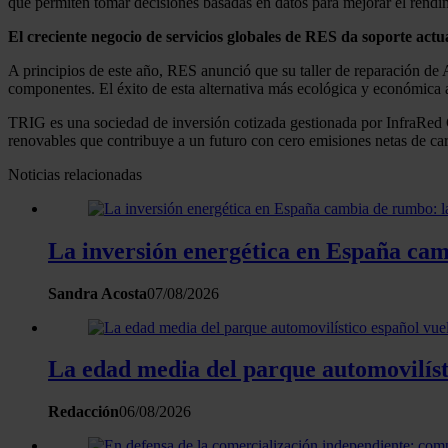
que permiten tomar decisiones basadas en datos para mejorar el rendim
El creciente negocio de servicios globales de RES da soporte ac
A principios de este año, RES anunció que su taller de reparación de 
componentes. El éxito de esta alternativa más ecológica y económica a 
TRIG es una sociedad de inversión cotizada gestionada por InfraRed Cap
renovables que contribuye a un futuro con cero emisiones netas de ca
Noticias relacionadas
La inversión energética en España camb
Sandra Acosta
07/08/2026
La edad media del parque automovilísti
Redacción
06/08/2026