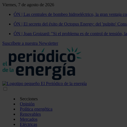
Viernes, 7 de agosto de 2026
ÓN | Las centrales de bombeo hidroeléctrico, la gran ventaja co
ÓN | El secreto del éxito de Octopus Energy: del 'pulpito' Const
ÓN | Joan Groizard: "Si el problema es de control de tensión, l
Suscríbete a nuestra Newsletter
Secciones
Opinión
Política energética
Renovables
Mercados
Eléctricas