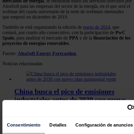
mercados de energía
, se mostrarán todos los servicios ofrecidos por
AleaSoft para las empresas del sector de la energía, en el que será el
webinar del cuarto aniversario de la serie de webinars mensuales
que empezó en diciembre de 2019.
También se está organizando la edición de
enero de 2024
, que
contará, por cuarto año consecutivo, con la participación de
PwC
Spain
, para analizar el mercado de
PPA
y de la
financiación de los
proyectos de energías renovables
.
Fuente:
AleaSoft Energy Forecasting
.
Noticias relacionadas
China busca el pico de emisiones
industriales antes de 2030 con nuevo
plan quinquenal verde
Jaime Santisteban
07/08/2026
Consentimiento
Detalles
Configuración de anuncios