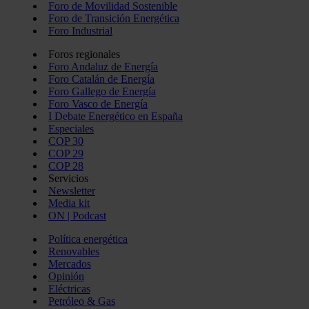
Foro de Movilidad Sostenible
Foro de Transición Energética
Foro Industrial
Foros regionales
Foro Andaluz de Energía
Foro Catalán de Energía
Foro Gallego de Energía
Foro Vasco de Energía
I Debate Energético en España
Especiales
COP 30
COP 29
COP 28
Servicios
Newsletter
Media kit
ON | Podcast
Política energética
Renovables
Mercados
Opinión
Eléctricas
Petróleo & Gas