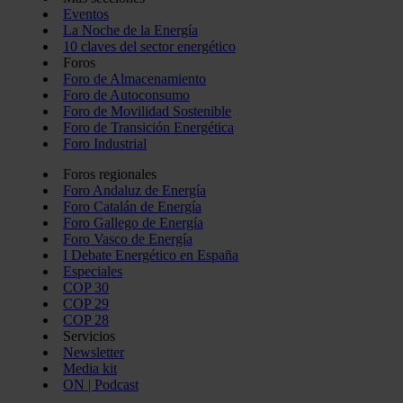
Eventos
La Noche de la Energía
10 claves del sector energético
Foros
Foro de Almacenamiento
Foro de Autoconsumo
Foro de Movilidad Sostenible
Foro de Transición Energética
Foro Industrial
Foros regionales
Foro Andaluz de Energía
Foro Catalán de Energía
Foro Gallego de Energía
Foro Vasco de Energía
I Debate Energético en España
Especiales
COP 30
COP 29
COP 28
Servicios
Newsletter
Media kit
ON | Podcast