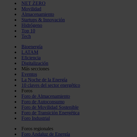
NET ZERO
Movilidad
Almacenamiento
Startups & Innovación
Hidrógeno
Top 10
Tech
Bioenergía
LATAM
Eficiencia
Digitalización
Más secciones
Eventos
La Noche de la Energía
10 claves del sector energético
Foros
Foro de Almacenamiento
Foro de Autoconsumo
Foro de Movilidad Sostenible
Foro de Transición Energética
Foro Industrial
Foros regionales
Foro Andaluz de Energía