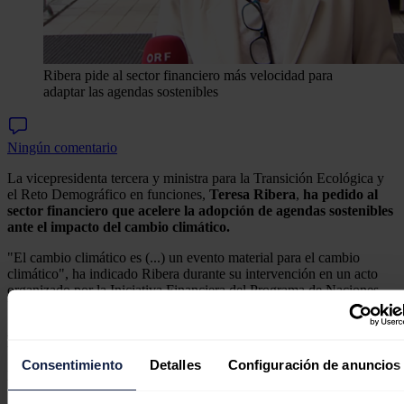
Ribera pide al sector financiero más velocidad para
adaptar las agendas sostenibles
Ningún comentario
La vicepresidenta tercera y ministra para la Transición Ecológica y
el Reto Demográfico en funciones,
Teresa Ribera
,
ha pedido al
sector financiero que acelere la adopción de agendas sostenibles
ante el impacto del cambio climático.
"El cambio climático es (...) un evento material para el cambio
climático", ha indicado Ribera durante su intervención en un acto
organizado por la Iniciativa Financiera del Programa de Naciones
Unidas para el Medio Ambiente (UNEP FI).
Metas sostenibles
Consentimiento
Detalles
Configuración de anuncios
En este sentido,
la vicepresidenta ha indicado que es necesario
"acelerar" las acciones para impulsar la agenda de financiación