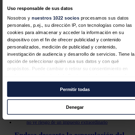
sostenible
y ha indicado que el sector financiero europeo debe
"posicionarse a si mismo"
para liderar la "ola" de inversiones
Uso responsable de sus datos
'verdes'
.
Nosotros y
nuestros 1022 socios
procesamos sus datos
Asimismo, ha pedido a las instituciones financieras que "asuman" el
personales, p.ej., su dirección IP, con tecnologías como las
impacto de carbono de sus carteras de
crédito
y ha indicado que las
cookies para almacenar y acceder la información en su
autoridades esperan un "alto compromiso, alto involucramiento y
alta velocidad" por su parte.
dispositivo con el fin de ofrecer publicidad y contenido
personalizados, medición de publicidad y contenido,
Noticias relacionadas
investigación de audiencia y desarrollo de servicios. Tiene la
opción de seleccionar quién usa sus datos y con qué
propósitos. Puede cambiar o retirar su consentimiento en
cualquier momento desde la Declaración de cookies o clica
EEUU exportó en mayo combustible
en el Menú de consentimiento.
por 24 millones de dólares al sector
Permitir todas
privado cubano
Si lo permite, también quisiéramos:
Recopilar información sobre su ubicación geográfica
Redacción
30/07/2026
Denegar
puede tener una precisión de varios metros
Identificar su dispositivo analizándolo activamente pa
buscar características específicas (huellas digitales)
Endesa descarta la especulación del