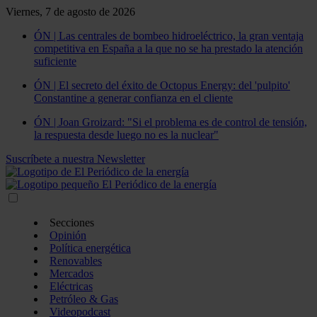
Viernes, 7 de agosto de 2026
ÓN | Las centrales de bombeo hidroeléctrico, la gran ventaja
competitiva en España a la que no se ha prestado la atención
suficiente
ÓN | El secreto del éxito de Octopus Energy: del 'pulpito'
Constantine a generar confianza en el cliente
ÓN | Joan Groizard: "Si el problema es de control de tensión,
la respuesta desde luego no es la nuclear"
Suscríbete a nuestra Newsletter
Secciones
Opinión
Política energética
Renovables
Mercados
Eléctricas
Petróleo & Gas
Videopodcast