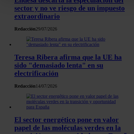
Obtenga más información sobre cómo se procesan sus dato
sector y no ve riesgo de un impuesto
personales y establezca sus preferencias en la
sección de
extraordinario
datos
. Puede cambiar o retirar su consentimiento en cualqui
momento en la Declaración de cookies.
Redacción
29/07/2026
Las cookies de este sitio web se usan para personalizar el
contenido y los anuncios, ofrecer funciones de redes sociale
analizar el tráfico. Además, compartimos información sobre 
Teresa Ribera afirma que la UE ha
uso que haga del sitio web con nuestros partners de redes
sido "demasiado lenta" en su
sociales, publicidad y análisis web, quienes pueden combina
electrificación
con otra información que les haya proporcionado o que haya
recopilado a partir del uso que haya hecho de sus servicios.
Redacción
14/07/2026
El sector energético pone en valor
papel de las moléculas verdes en la