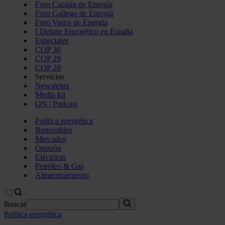
Foro Catalán de Energía
Foro Gallego de Energía
Foro Vasco de Energía
I Debate Energético en España
Especiales
COP 30
COP 29
COP 28
Servicios
Newsletter
Media kit
ON | Podcast
Política energética
Renovables
Mercados
Opinión
Eléctricas
Petróleo & Gas
Almacenamiento
Buscar
Política energética