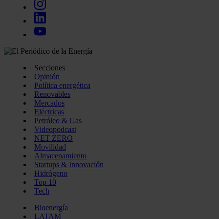
Secciones
Opinión
Política energética
Renovables
Mercados
Eléctricas
Petróleo & Gas
Videopodcast
NET ZERO
Movilidad
Almacenamiento
Startups & Innovación
Hidrógeno
Top 10
Tech
Bioenergía
LATAM