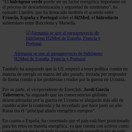
"El
hidrógeno verde
puede ser un factor energético importante en
el proceso de descarbonización y seguridad de suministro", ha
opinado Llardén, que ha destacado también el acuerdo entre
Francia, España y Portugal
sobre el
H2Med
, el
hidroducto
subterráneo entre Barcelona y Marsella.
Alemania se une al megaproyecto de hidrógeno
H2Med de España, Francia y Portugal
También ha asegurado que la UE empezó a tener política común en
materia de energía en marzo del año pasado, forzada por responder
de forma común a los problemas creados por la guerra en Ucrania.
Por su parte, el vicepresidente de Enerclub,
Jordi Garcia
Tabernero
, ha augurado que las consecuencias globales
desencadenadas por la guerra en Ucrania se alargarán más allá de
cuando acabe la contienda y ha recordado que hace justo un año
Rusia era el "principal aliado energético europeo".
En cuanto a España, ha comentado que el país está bien posicionado
para los retos en materia energética, ya que cuenta con activos como
concentrar un tercio de toda la capacidad de regasificación de toda