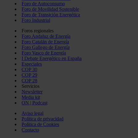
Foro de Autoconsumo
Foro de Movilidad Sostenible
Foro de Transición Energética
Foro Industrial
Foros regionales
Foro Andaluz de Energía
Foro Catalán de Energía
Foro Gallego de Energía
Foro Vasco de Energía
I Debate Energético en España
Especiales
COP 30
COP 29
COP 28
Servicios
Newsletter
Media kit
ON | Podcast
Aviso legal
Política de privacidad
Política de Cookies
Contacto