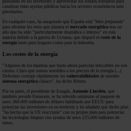
pensando en los inversores y aprovechar los fondos europeos para
canalizar estas ayudas públicas hacia los sectores económicos más
prioritarios.
En cualquier caso, ha asegurado que España está "bien preparada"
para afrontar los retos que plantea el
mercado energético
tras un
año que ha sido "particularmente dramático e intenso" en esta
materia debido a la guerra de Ucrania, que disparó el
coste de la
energía
tanto para hogares como para la industria.
Los costes de la energía
"Algunos de los mantras que hasta ahora parecían intocables no son
ciertos. Claro que somos sensibles a los precios de la energía (...)
Debemos corregir rápidamente las
vulnerabilidades
de nuestro
sistema energético
clásico", ha dicho Ribera.
Por su parte, el presidente de Enagás,
Antonio Llardén
, que
también preside Funseam, se ha referido asimismo al paquete de
unos 360.000 millones de dólares habilitado por EEUU para
potenciar las inversiones en su territorio y ha añadido que dicho plan
"ha hecho que la UE reaccione" con su propio plan para potenciar
las tecnologías limpias con ayudas de unos 225.000 millones de
euros.