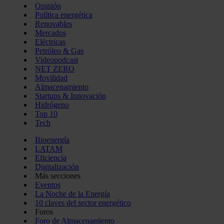
Opinión
Política energética
Renovables
Mercados
Eléctricas
Petróleo & Gas
Videopodcast
NET ZERO
Movilidad
Almacenamiento
Startups & Innovación
Hidrógeno
Top 10
Tech
Bioenergía
LATAM
Eficiencia
Digitalización
Más secciones
Eventos
La Noche de la Energía
10 claves del sector energético
Foros
Foro de Almacenamiento