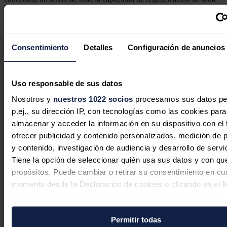
Europa
, si bien ha lamentado que la falta de mayores
infraestructuras de
interconexión
haya dificultado ejercer una
mayor solidaridad con el centro de Europa en esta materia.
Noticias relacionadas
Consentimiento
Detalles
Configuración de anuncios
Uso responsable de sus datos
Las fábricas de EEUU se preparan
Nosotros y
nuestros 1022 socios
procesamos sus datos pe
p.ej., su dirección IP, con tecnologías como las cookies para
para cubrir la nueva demanda de
almacenar y acceder la información en su dispositivo con el 
inversores fotovoltaicos tras el veto de
ofrecer publicidad y contenido personalizados, medición de p
la FCC a equipos extranjeros
y contenido, investigación de audiencia y desarrollo de servi
Tiene la opción de seleccionar quién usa sus datos y con qu
José A. Roca
07/08/2026
propósitos. Puede cambiar o retirar su consentimiento en cu
momento desde la Declaración de cookies o clicando en el 
consentimiento.
Permitir todas
Si lo permite, también quisiéramos: