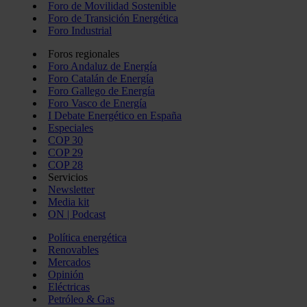
Foro de Movilidad Sostenible
Foro de Transición Energética
Foro Industrial
Foros regionales
Foro Andaluz de Energía
Foro Catalán de Energía
Foro Gallego de Energía
Foro Vasco de Energía
I Debate Energético en España
Especiales
COP 30
COP 29
COP 28
Servicios
Newsletter
Media kit
ON | Podcast
Política energética
Renovables
Mercados
Opinión
Eléctricas
Petróleo & Gas