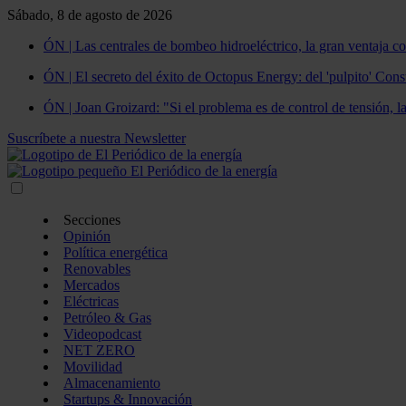
Sábado, 8 de agosto de 2026
ÓN | Las centrales de bombeo hidroeléctrico, la gran ventaja co
ÓN | El secreto del éxito de Octopus Energy: del 'pulpito' Const
ÓN | Joan Groizard: "Si el problema es de control de tensión, l
Suscríbete a nuestra Newsletter
Secciones
Opinión
Política energética
Renovables
Mercados
Eléctricas
Petróleo & Gas
Videopodcast
NET ZERO
Movilidad
Almacenamiento
Startups & Innovación