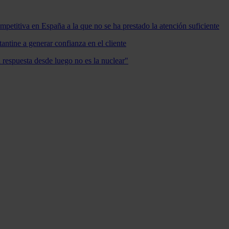
mpetitiva en España a la que no se ha prestado la atención suficiente
antine a generar confianza en el cliente
a respuesta desde luego no es la nuclear"