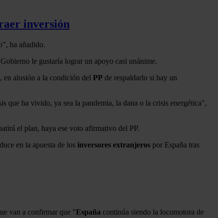
raer inversión
o", ha añadido.
l Gobierno le gustaría lograr un apoyo casi unánime.
, en alusión a la condición del
PP
de respaldarlo si hay un
s que ha vivido, ya sea la pandemia, la dana o la crisis energética",
tirá el plan, haya ese voto afirmativo del PP.
duce en la apuesta de los
inversores extranjeros
por España tras
que van a confirmar que "
España
continúa siendo la locomotora de