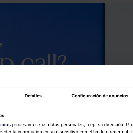
Detalles
Configuración de anuncios
os
ocios
procesamos sus datos personales, p.ej., su dirección IP, 
der la información en su dispositivo con el fin de ofrecer publi