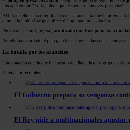
El
lobby empresarial catalán
celebra este año la 40 edición de sus j
hincapié en que "Europa tiene que despertar de una vez por todas".
Al hilo de ello se ha referido a la crisis arancelaria que ha provocado
aunque la Unión Europea ofrece diálogo para una solución.
Pero si no se consigue,
ha garantizado que Europa no va a quedars
Por ello ha recordado el plan para hacer frente a las consecuencias d
La batalla por los aranceles
Una votación ante la que ha lanzado una llamada a los grupos parlame
El redactor recomienda
El Gobierno prepara su venganza contr
El Rey pide a multinacionales apostar 