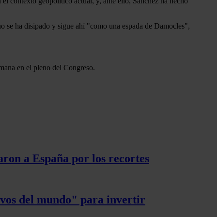
el contexto geopolítico actual, y, ante ello, Sánchez ha hecho
 no se ha disipado y sigue ahí "como una espada de Damocles",
semana en el pleno del Congreso.
ron a España por los recortes
ivos del mundo" para invertir