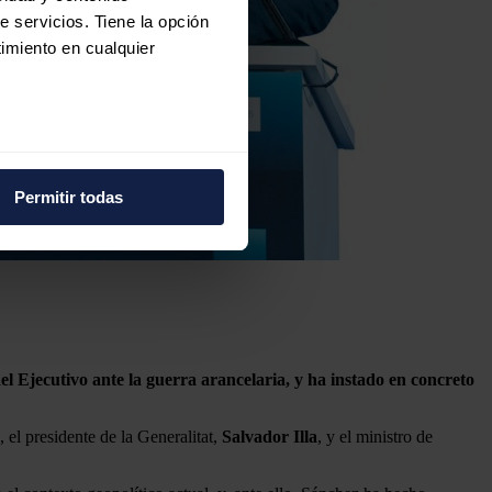
e servicios. Tiene la opción
imiento en cualquier
e varios metros
icas (huellas digitales)
Permitir todas
eferencias en la
sección de
e cookies.
 funciones de redes sociales
con nuestros partners de
ue les haya proporcionado o
l Ejecutivo ante la guerra arancelaria, y ha instado en concreto
 el presidente de la Generalitat,
Salvador Illa
, y el ministro de