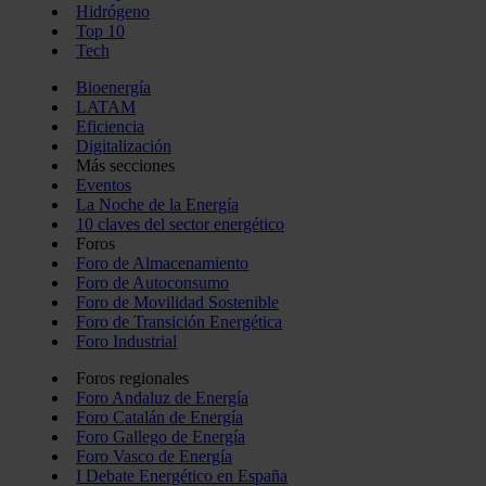
Hidrógeno
Top 10
Tech
Bioenergía
LATAM
Eficiencia
Digitalización
Más secciones
Eventos
La Noche de la Energía
10 claves del sector energético
Foros
Foro de Almacenamiento
Foro de Autoconsumo
Foro de Movilidad Sostenible
Foro de Transición Energética
Foro Industrial
Foros regionales
Foro Andaluz de Energía
Foro Catalán de Energía
Foro Gallego de Energía
Foro Vasco de Energía
I Debate Energético en España