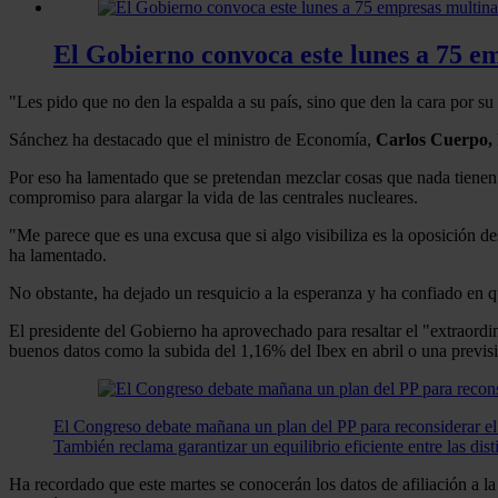
El Gobierno convoca este lunes a 75 em
"Les pido que no den la espalda a su país, sino que den la cara por su
Sánchez ha destacado que el ministro de Economía,
Carlos Cuerpo,
Por eso ha lamentado que se pretendan mezclar cosas que nada tienen qu
compromiso para alargar la vida de las centrales nucleares.
"Me parece que es una excusa que si algo visibiliza es la oposición de
ha lamentado.
No obstante, ha dejado un resquicio a la esperanza y ha confiado en q
El presidente del Gobierno ha aprovechado para resaltar el "extraord
buenos datos como la subida del 1,16% del Ibex en abril o una previs
El Congreso debate mañana un plan del PP para reconsiderar el 
También reclama garantizar un equilibrio eficiente entre las dist
Ha recordado que este martes se conocerán los datos de afiliación a l