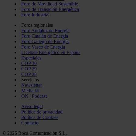
Foro de Movilidad Sostenible
Foro de Transición Energética
Foro Industrial
Foros regionales
Foro Andaluz de Energía
Foro Catalán de Energía
Foro Gallego de Energía
Foro Vasco de Energía
I Debate Energético en España
Especiales
COP 30
COP 29
COP 28
Servicios
Newsletter
Media kit
ON | Podcast
Aviso legal
Política de privacidad
Política de Cookies
Contacto
© 2026 Roca Comunicación S.L.