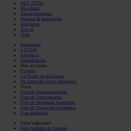
NET ZERO
Movilidad
Almacenamiento
Startups & Innovación
Hidrógeno
Top 10
Tech
Bioenergía
LATAM
Eficiencia
Digitalización
Más secciones
Eventos
La Noche de la Energía
10 claves del sector energético
Foros
Foro de Almacenamiento
Foro de Autoconsumo
Foro de Movilidad Sostenible
Foro de Transición Energética
Foro Industrial
Foros regionales
Foro Andaluz de Energía