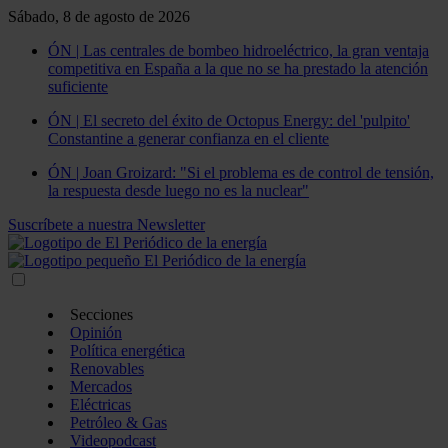
Sábado, 8 de agosto de 2026
ÓN | Las centrales de bombeo hidroeléctrico, la gran ventaja
competitiva en España a la que no se ha prestado la atención
suficiente
ÓN | El secreto del éxito de Octopus Energy: del 'pulpito'
Constantine a generar confianza en el cliente
ÓN | Joan Groizard: "Si el problema es de control de tensión,
la respuesta desde luego no es la nuclear"
Suscríbete a nuestra Newsletter
Secciones
Opinión
Política energética
Renovables
Mercados
Eléctricas
Petróleo & Gas
Videopodcast