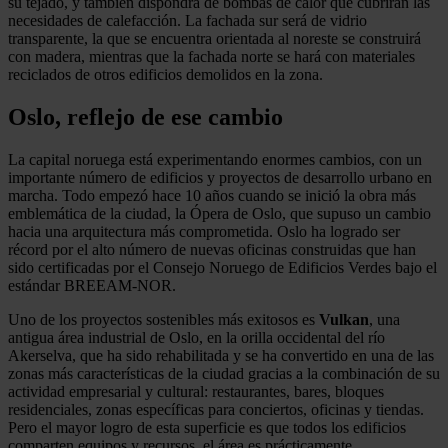
su tejado, y también dispondrá de bombas de calor que cubrirán las
necesidades de calefacción. La fachada sur será de vidrio
transparente, la que se encuentra orientada al noreste se construirá
con madera, mientras que la fachada norte se hará con materiales
reciclados de otros edificios demolidos en la zona.
Oslo, reflejo de ese cambio
La capital noruega está experimentando enormes cambios, con un
importante número de edificios y proyectos de desarrollo urbano en
marcha. Todo empezó hace 10 años cuando se inició la obra más
emblemática de la ciudad, la Ópera de Oslo, que supuso un cambio
hacia una arquitectura más comprometida. Oslo ha logrado ser
récord por el alto número de nuevas oficinas construidas que han
sido certificadas por el Consejo Noruego de Edificios Verdes bajo el
estándar BREEAM-NOR.
Uno de los proyectos sostenibles más exitosos es
Vulkan
, una
antigua área industrial de Oslo, en la orilla occidental del río
Akerselva, que ha sido rehabilitada y se ha convertido en una de las
zonas más características de la ciudad gracias a la combinación de su
actividad empresarial y cultural: restaurantes, bares, bloques
residenciales, zonas específicas para conciertos, oficinas y tiendas.
Pero el mayor logro de esta superficie es que todos los edificios
comparten equipos y recursos, el área es prácticamente