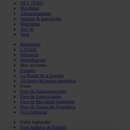
NET ZERO
Movilidad
Almacenamiento
Startups & Innovación
Hidrógeno
Top 10
Tech
Bioenergía
LATAM
Eficiencia
Digitalización
Más secciones
Eventos
La Noche de la Energía
10 claves del sector energético
Foros
Foro de Almacenamiento
Foro de Autoconsumo
Foro de Movilidad Sostenible
Foro de Transición Energética
Foro Industrial
Foros regionales
Foro Andaluz de Energía