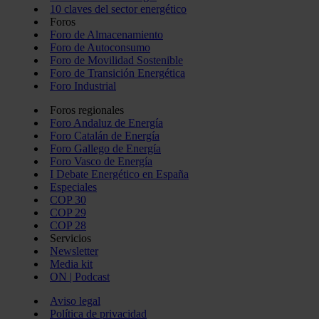
10 claves del sector energético
web, quienes pueden combinarla con otra información
Foros
que les haya proporcionado o que hayan recopilado a
Foro de Almacenamiento
Foro de Autoconsumo
partir del uso que haya hecho de sus servicios.
Foro de Movilidad Sostenible
Foro de Transición Energética
Foro Industrial
Foros regionales
Foro Andaluz de Energía
Foro Catalán de Energía
Foro Gallego de Energía
Foro Vasco de Energía
I Debate Energético en España
Especiales
COP 30
COP 29
COP 28
Servicios
Newsletter
Media kit
ON | Podcast
Aviso legal
Política de privacidad