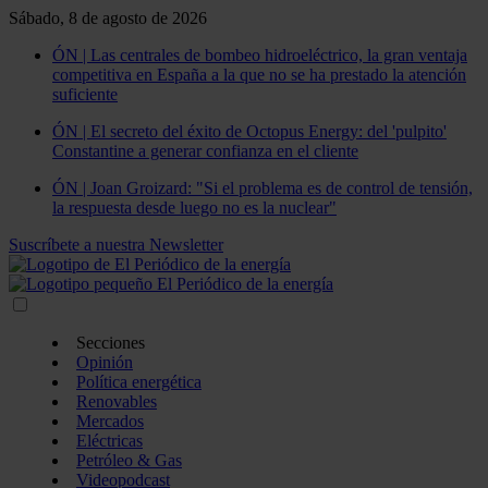
Sábado, 8 de agosto de 2026
ÓN | Las centrales de bombeo hidroeléctrico, la gran ventaja
competitiva en España a la que no se ha prestado la atención
suficiente
ÓN | El secreto del éxito de Octopus Energy: del 'pulpito'
Constantine a generar confianza en el cliente
ÓN | Joan Groizard: "Si el problema es de control de tensión,
la respuesta desde luego no es la nuclear"
Suscríbete a nuestra Newsletter
Secciones
Opinión
Política energética
Renovables
Mercados
Eléctricas
Petróleo & Gas
Videopodcast