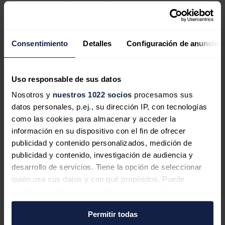
Foro Catalán de Energía
Foro Gallego de Energía
Foro Vasco de Energía
I Debate Energético en España
Especiales
Consentimiento
Detalles
Configuración de anuncios
COP 30
COP 29
COP 28
Servicios
Uso responsable de sus datos
Newsletter
Nosotros y
nuestros 1022 socios
procesamos sus
Media kit
ON | Podcast
datos personales, p.ej., su dirección IP, con tecnologías
como las cookies para almacenar y acceder la
Política energética
Renovables
información en su dispositivo con el fin de ofrecer
Mercados
publicidad y contenido personalizados, medición de
Opinión
publicidad y contenido, investigación de audiencia y
Eléctricas
Petróleo & Gas
desarrollo de servicios. Tiene la opción de seleccionar
Almacenamiento
quién usa sus datos y con qué propósitos. Puede
cambiar o retirar su consentimiento en cualquier
momento desde la Declaración de cookies o clicando en
Buscar
Permitir todas
No se han encontrado resultados buscando
instagram downloader
el Menú de consentimiento.
photo profile