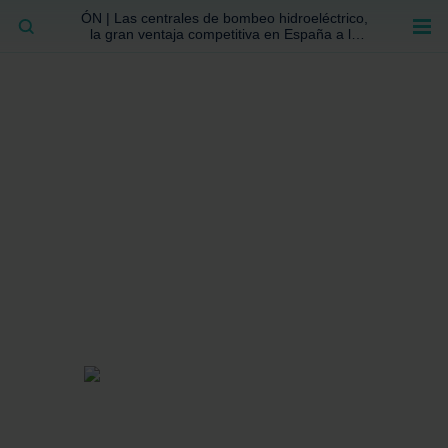
ÓN | Las centrales de bombeo hidroeléctrico,
BUSCAR
la gran ventaja competitiva en España a la
que no se ha prestado la atención suficiente