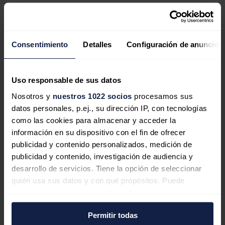
Noticias relacionadas
Consentimiento
Detalles
Configuración de anuncios
Venezuela podría aumentar la
producción de petróleo un 17% para
Uso responsable de sus datos
2028
Nosotros y
nuestros 1022 socios
procesamos sus
José A. Roca
16/07/2026
datos personales, p.ej., su dirección IP, con tecnologías
como las cookies para almacenar y acceder la
información en su dispositivo con el fin de ofrecer
publicidad y contenido personalizados, medición de
publicidad y contenido, investigación de audiencia y
La inversión en pilas de combustible
desarrollo de servicios. Tiene la opción de seleccionar
quién usa sus datos y con qué propósitos. Puede
por parte de los centros de datos se
cambiar o retirar su consentimiento en cualquier
multiplicará por diez, hasta alcanzar
momento desde la Declaración de cookies o clicando en
los 30.000 millones de dólares en
Permitir todas
el Menú de consentimiento.