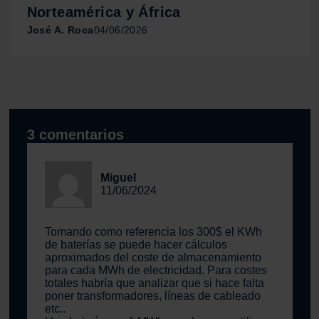
Norteamérica y África
web, quienes pueden combinarla con otra información
José A. Roca
04/06/2026
que les haya proporcionado o que hayan recopilado a
partir del uso que haya hecho de sus servicios.
3 comentarios
Miguel
11/06/2024
Tomando como referencia los 300$ el KWh
de baterías se puede hacer cálculos
aproximados del coste de almacenamiento
para cada MWh de electricidad. Para costes
totales habría que analizar que si hace falta
poner transformadores, líneas de cableado
etc..