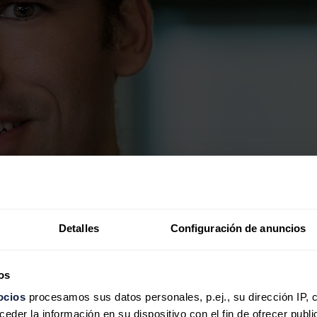
Detalles
Configuración de anuncios
os
ocios
procesamos sus datos personales, p.ej., su dirección IP, 
der la información en su dispositivo con el fin de ofrecer publi