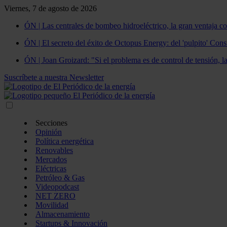
Viernes, 7 de agosto de 2026
ÓN | Las centrales de bombeo hidroeléctrico, la gran ventaja co
ÓN | El secreto del éxito de Octopus Energy: del 'pulpito' Const
ÓN | Joan Groizard: "Si el problema es de control de tensión, l
Suscríbete a nuestra Newsletter
Secciones
Opinión
Política energética
Renovables
Mercados
Eléctricas
Petróleo & Gas
Videopodcast
NET ZERO
Movilidad
Almacenamiento
Startups & Innovación