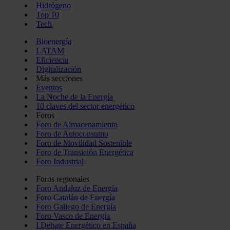
Hidrógeno
Top 10
Tech
Bioenergía
LATAM
Eficiencia
Digitalización
Más secciones
Eventos
La Noche de la Energía
10 claves del sector energético
Foros
Foro de Almacenamiento
Foro de Autoconsumo
Foro de Movilidad Sostenible
Foro de Transición Energética
Foro Industrial
Foros regionales
Foro Andaluz de Energía
Foro Catalán de Energía
Foro Gallego de Energía
Foro Vasco de Energía
I Debate Energético en España