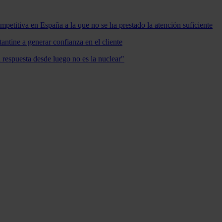
mpetitiva en España a la que no se ha prestado la atención suficiente
antine a generar confianza en el cliente
a respuesta desde luego no es la nuclear"