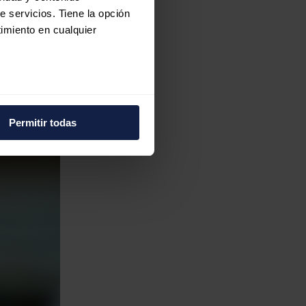
e servicios. Tiene la opción
imiento en cualquier
e varios metros
icas (huellas digitales)
Permitir todas
eferencias en la
sección de
e cookies.
 funciones de redes sociales
con nuestros partners de
ue les haya proporcionado o