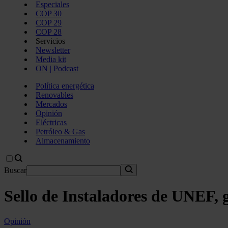
Especiales
COP 30
COP 29
COP 28
Servicios
Newsletter
Media kit
ON | Podcast
Política energética
Renovables
Mercados
Opinión
Eléctricas
Petróleo & Gas
Almacenamiento
Buscar
Sello de Instaladores de UNEF, 
Opinión