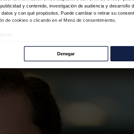
ublicidad y contenido, investigación de audiencia y desarrollo d
 datos y con qué propósitos. Puede cambiar o retirar su consent
ía prometida al ciudadano
n de cookies o clicando en el Menú de consentimiento.
éramos:
 sobre su ubicación geográfica que puede tener una precisión d
tivo analizándolo activamente para buscar características específ
Denegar
re cómo se procesan sus datos personales y establezca sus pr
rar su consentimiento en cualquier momento en la Declaración d
b se usan para personalizar el contenido y los anuncios, ofrecer
s, compartimos información sobre el uso que haga del sitio web 
 análisis web, quienes pueden combinarla con otra información q
r del uso que haya hecho de sus servicios.