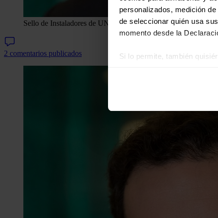
personalizados, medición de p
de seleccionar quién usa sus
Sello de Instaladores de UNEF, garantía de calidad de la energ
momento desde la Declaració
2 comentarios publicados
Si lo permite, también quisi
Recopilar información
Identificar su disposi
Obtenga más información sob
datos
. Puede cambiar o reti
Las cookies de este sitio we
y analizar el tráfico. Ademá
redes sociales, publicidad y
que hayan recopilado a parti