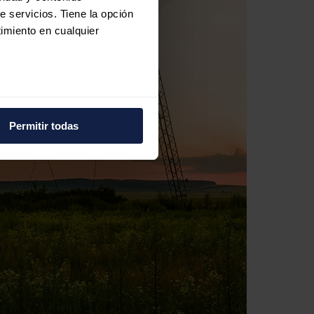
e servicios. Tiene la opción
imiento en cualquier
e varios metros
icas (huellas digitales)
Permitir todas
eferencias en la
sección de
e cookies.
 funciones de redes sociales
con nuestros partners de
ue les haya proporcionado o