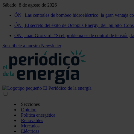
Sábado, 8 de agosto de 2026
ÓN | Las centrales de bombeo hidroeléctrico, la gran ventaja co
ÓN | El secreto del éxito de Octopus Energy: del 'pulpito' Const
ÓN | Joan Groizard: "Si el problema es de control de tensión, l
Suscríbete a nuestra Newsletter
Secciones
Opinión
Política energética
Renovables
Mercados
Eléctricas