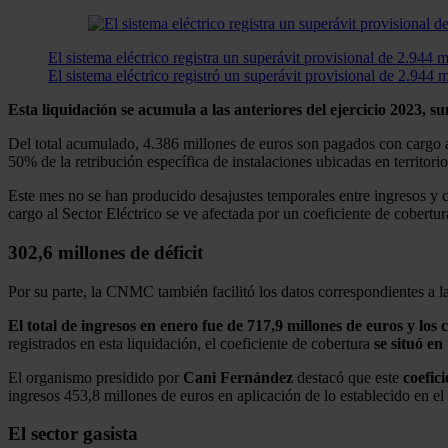
El sistema eléctrico registra un superávit provisional de 2.944 m
El sistema eléctrico registró un superávit provisional de 2.944 
Esta liquidación se acumula a las anteriores del ejercicio 2023, 
Del total acumulado, 4.386 millones de euros son pagados con cargo a
50% de la retribución específica de instalaciones ubicadas en territori
Este mes no se han producido desajustes temporales entre ingresos y c
cargo al Sector Eléctrico se ve afectada por un coeficiente de cobertu
302,6 millones de déficit
Por su parte, la CNMC también facilitó los datos correspondientes a la 
El total de ingresos en enero fue de 717,9 millones de euros y los 
registrados en esta liquidación, el coeficiente de cobertura
se situó e
El organismo presidido por
Cani Fernández
destacó que este
coefici
ingresos 453,8 millones de euros en aplicación de lo establecido en
El sector gasista