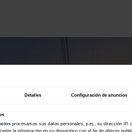
Detalles
Configuración de anuncios
os
ocios
procesamos sus datos personales, p.ej., su dirección IP, 
der la información en su dispositivo con el fin de ofrecer publi