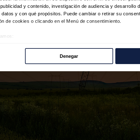
ublicidad y contenido, investigación de audiencia y desarrollo d
 datos y con qué propósitos. Puede cambiar o retirar su consent
n de cookies o clicando en el Menú de consentimiento.
éramos:
 sobre su ubicación geográfica que puede tener una precisión d
tivo analizándolo activamente para buscar características específ
Denegar
re cómo se procesan sus datos personales y establezca sus pr
rar su consentimiento en cualquier momento en la Declaración d
b se usan para personalizar el contenido y los anuncios, ofrecer
s, compartimos información sobre el uso que haga del sitio web 
 análisis web, quienes pueden combinarla con otra información q
r del uso que haya hecho de sus servicios.