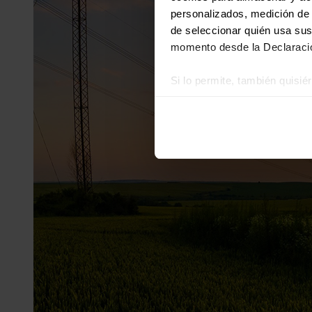
personalizados, medición de p
de seleccionar quién usa sus
momento desde la Declaració
Si lo permite, también quisi
Recopilar información
Identificar su disposi
Obtenga más información sob
datos
. Puede cambiar o reti
Las cookies de este sitio we
y analizar el tráfico. Ademá
redes sociales, publicidad y
que hayan recopilado a parti