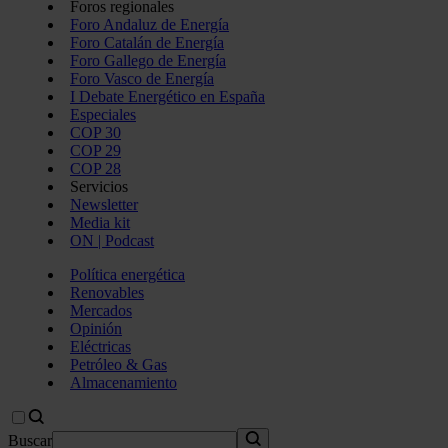
Foros regionales
Foro Andaluz de Energía
Foro Catalán de Energía
Foro Gallego de Energía
Foro Vasco de Energía
I Debate Energético en España
Especiales
COP 30
COP 29
COP 28
Servicios
Newsletter
Media kit
ON | Podcast
Política energética
Renovables
Mercados
Opinión
Eléctricas
Petróleo & Gas
Almacenamiento
Buscar