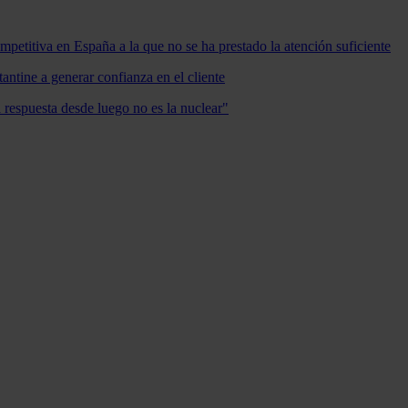
mpetitiva en España a la que no se ha prestado la atención suficiente
antine a generar confianza en el cliente
a respuesta desde luego no es la nuclear"