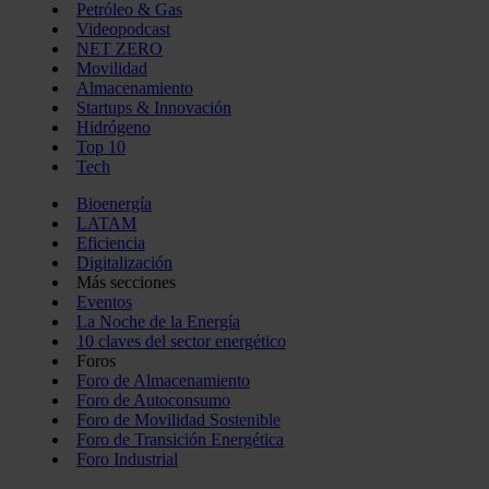
Petróleo & Gas
Videopodcast
NET ZERO
Movilidad
Almacenamiento
Startups & Innovación
Hidrógeno
Top 10
Tech
Bioenergía
LATAM
Eficiencia
Digitalización
Más secciones
Eventos
La Noche de la Energía
10 claves del sector energético
Foros
Foro de Almacenamiento
Foro de Autoconsumo
Foro de Movilidad Sostenible
Foro de Transición Energética
Foro Industrial