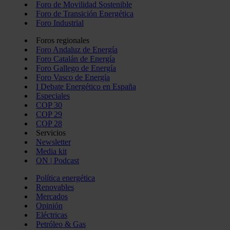
Foro de Movilidad Sostenible
Foro de Transición Energética
Foro Industrial
Foros regionales
Foro Andaluz de Energía
Foro Catalán de Energía
Foro Gallego de Energía
Foro Vasco de Energía
I Debate Energético en España
Especiales
COP 30
COP 29
COP 28
Servicios
Newsletter
Media kit
ON | Podcast
Política energética
Renovables
Mercados
Opinión
Eléctricas
Petróleo & Gas