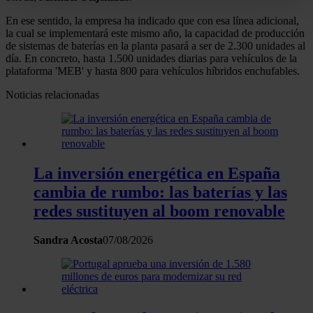
Identificar su dispositivo analizándolo activamente
En ese sentido, la empresa ha indicado que con esa línea adicional,
para buscar características específicas (huellas
la cual se implementará este mismo año, la capacidad de producción
digitales)
de sistemas de baterías en la planta pasará a ser de 2.300 unidades al
Obtenga más información sobre cómo se procesan sus
día. En concreto, hasta 1.500 unidades diarias para vehículos de la
plataforma 'MEB' y hasta 800 para vehículos híbridos enchufables.
datos personales y establezca sus preferencias en la
sección de datos
. Puede cambiar o retirar su
Noticias relacionadas
consentimiento en cualquier momento en la Declaración
de cookies.
Las cookies de este sitio web se usan para personalizar
La inversión energética en España
el contenido y los anuncios, ofrecer funciones de redes
cambia de rumbo: las baterías y las
sociales y analizar el tráfico. Además, compartimos
redes sustituyen al boom renovable
información sobre el uso que haga del sitio web con
nuestros partners de redes sociales, publicidad y análisis
Sandra Acosta
07/08/2026
web, quienes pueden combinarla con otra información
que les haya proporcionado o que hayan recopilado a
partir del uso que haya hecho de sus servicios.