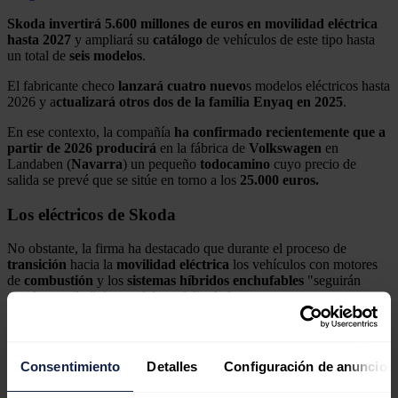
Skoda invertirá 5.600 millones de euros en movilidad eléctrica
hasta 2027
y ampliará su
catálogo
de vehículos de este tipo hasta
un total de
seis
modelos
.
El fabricante checo
lanzará cuatro nuevo
s modelos eléctricos hasta
2026 y a
ctualizará otros dos de la familia Enyaq en 2025
.
En ese contexto, la compañía
ha confirmado recientemente que a
partir de 2026
producirá
en la fábrica de
Volkswagen
en
Landaben (
Navarra
) un pequeño
todocamino
cuyo precio de
salida se prevé que se sitúe en torno a los
25.000 euros.
Los eléctricos de Skoda
No obstante, la firma ha destacado que durante el proceso de
transición
hacia la
movilidad
eléctrica
los vehículos con motores
de
combustión
y los
sistemas
híbridos
enchufables
"seguirán
siendo un pilar" dentro del portfolio de la marca.
"Con seis nuevos modelos totalmente eléctricos en todos los
segmentos para 2026, Skoda Auto avanza aún más rápido hacia una
movilidad individual eléctrica y sostenible. Junto con nuestros
Consentimiento
Detalles
Configuración de anuncios
nuevos y altamente eficientes modelos convencionales e híbridos,
estamos ofreciendo lo mejor de ambos mundos, satisfaciendo las