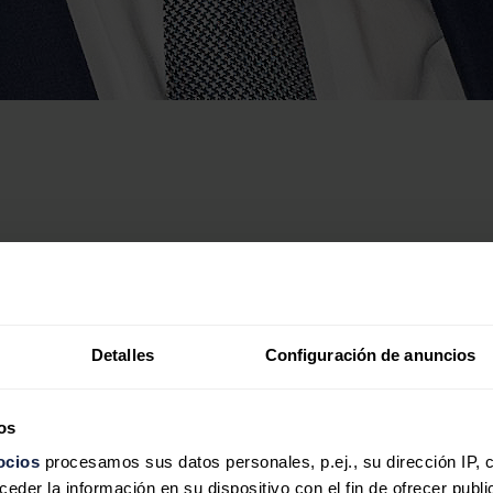
Detalles
Configuración de anuncios
os
ocios
procesamos sus datos personales, p.ej., su dirección IP, 
der la información en su dispositivo con el fin de ofrecer publi