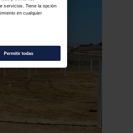
e servicios. Tiene la opción
imiento en cualquier
e varios metros
icas (huellas digitales)
Permitir todas
eferencias en la
sección de
e cookies.
 funciones de redes sociales
con nuestros partners de
ue les haya proporcionado o