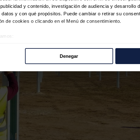
ublicidad y contenido, investigación de audiencia y desarrollo d
 datos y con qué propósitos. Puede cambiar o retirar su consent
n de cookies o clicando en el Menú de consentimiento.
éramos:
 sobre su ubicación geográfica que puede tener una precisión d
tivo analizándolo activamente para buscar características específ
Denegar
re cómo se procesan sus datos personales y establezca sus pr
rar su consentimiento en cualquier momento en la Declaración d
b se usan para personalizar el contenido y los anuncios, ofrecer
s, compartimos información sobre el uso que haga del sitio web 
 análisis web, quienes pueden combinarla con otra información q
r del uso que haya hecho de sus servicios.