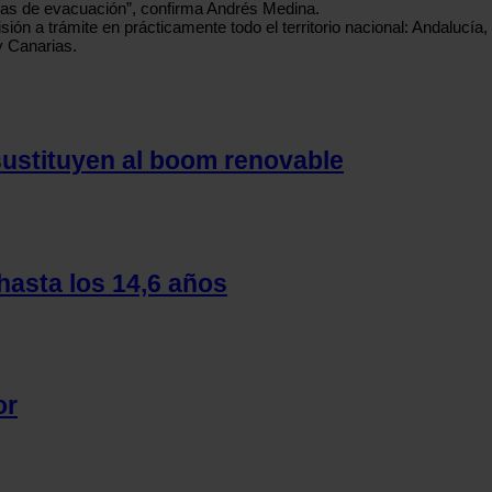
eas de evacuación”, confirma Andrés Medina.
ón a trámite en prácticamente todo el territorio nacional: Andalucía,
y Canarias.
sustituyen al boom renovable
hasta los 14,6 años
or