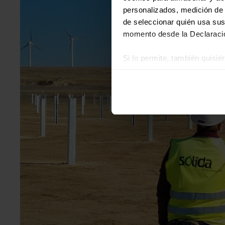
personalizados, medición de p
de seleccionar quién usa sus
momento desde la Declaració
Si lo permite, también quisi
Recopilar información
Identificar su disposi
Obtenga más información sob
datos
. Puede cambiar o reti
Las cookies de este sitio we
y analizar el tráfico. Ademá
redes sociales, publicidad y
que hayan recopilado a parti