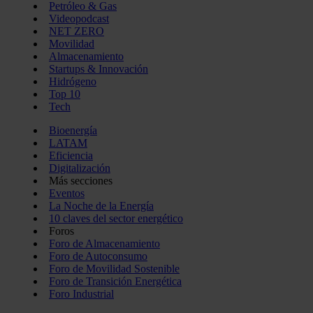
Petróleo & Gas
Videopodcast
NET ZERO
Movilidad
Almacenamiento
Startups & Innovación
Hidrógeno
Top 10
Tech
Bioenergía
LATAM
Eficiencia
Digitalización
Más secciones
Eventos
La Noche de la Energía
10 claves del sector energético
Foros
Foro de Almacenamiento
Foro de Autoconsumo
Foro de Movilidad Sostenible
Foro de Transición Energética
Foro Industrial