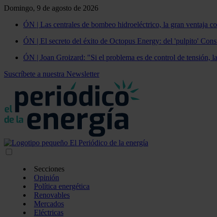
Domingo, 9 de agosto de 2026
ÓN | Las centrales de bombeo hidroeléctrico, la gran ventaja co
ÓN | El secreto del éxito de Octopus Energy: del 'pulpito' Const
ÓN | Joan Groizard: "Si el problema es de control de tensión, l
Suscríbete a nuestra Newsletter
Secciones
Opinión
Política energética
Renovables
Mercados
Eléctricas