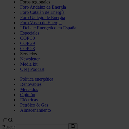
Foros regionales
Foro Andaluz de Energía
Foro Catalán de Energía
Foro Gallego de Energía
Foro Vasco de Energía
I Debate Energético en España
Especiales
COP 30
COP 29
COP 28
Servicios
Newsletter
Media kit
ON | Podcast
Política energética
Renovables
Mercados
Opinión
Eléctricas
Petróleo & Gas
Almacenamiento
Buscar