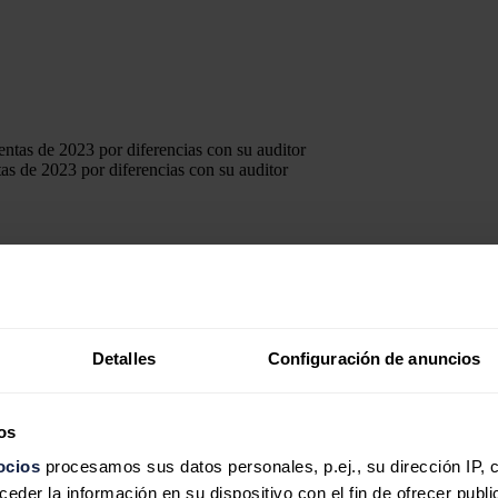
as de 2023 por diferencias con su auditor
la sesión bursátil, liderando las caídas en el mercado español, tras
n más de media hora en casar precio, caían un
13,9%, hasta los 1,982 e
Detalles
Configuración de anuncios
 procedió a formular sus cuentas anuales de 2023, con respecto a l
 temporal de reconocimiento de ingresos a dejar de registrar en el ejercic
ones de euros.
os
ocios
procesamos sus datos personales, p.ej., su dirección IP, 
der la información en su dispositivo con el fin de ofrecer publi
illones de ingresos consolidados, un resultado bruto de explotación