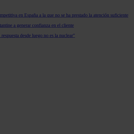
mpetitiva en España a la que no se ha prestado la atención suficiente
antine a generar confianza en el cliente
a respuesta desde luego no es la nuclear"