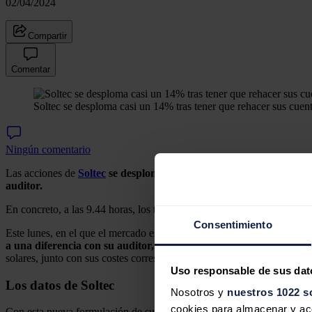
02/04/2024
Compartir
Comentar
Soltec se desploma casi un 14% tras tener que rehacer sus cuent
Ningún comentario
Las acciones de
Soltec
se desplomaban casi un 14% en el inicio de 
auditor.
En concreto, a las 9.44 horas, los títulos de la compañía, que tardaro
Consentimiento
Este lunes, en el que el mercado estaba cerrado por día festivo,
Soltec
a una diferencia con su auditor, Ernst & Young
, sobre el criterio
solares, junto con sus costes correspondientes por importe de 144 mill
Uso responsable de sus dat
Los datos de Soltec
Nosotros y
nuestros 1022 s
cookies para almacenar y acce
Con esta nueva formulación de sus cuentas,
el grupo reconoce 395 m